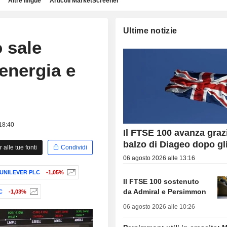
Altre lingue
Articoli MarketScreener
Ultime notizie
o sale
 energia e
 18:40
Il FTSE 100 avanza grazi
balzo di Diageo dopo gli 
alle tue fonti
Condividi
06 agosto 2026 alle 13:16
UNILEVER PLC
-1,05%
Il FTSE 100 sostenuto
da Admiral e Persimmon
C
-1,03%
06 agosto 2026 alle 10:26