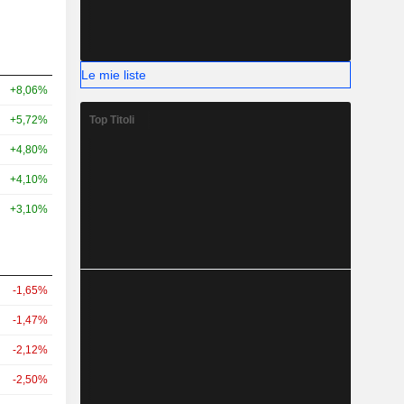
Le mie liste
+8,06%
Top Titoli
+5,72%
+4,80%
+4,10%
+3,10%
-1,65%
-1,47%
-2,12%
-2,50%