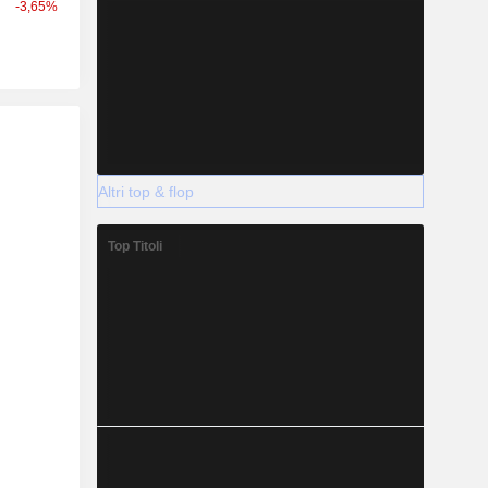
-3,65%
Altri top & flop
Top Titoli