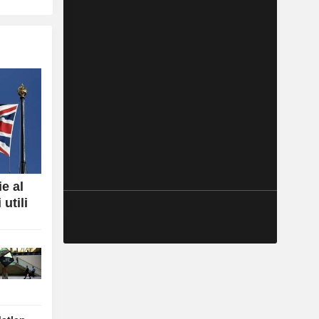
e al
utili