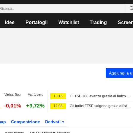
Idee
Portafogli
Watchlist
Trading
Scree
Aggiungi a un
Variaz. 5gg
Var. 1 gen.
13:16
Il FTSE 100 avanza grazie al balzo di Diageo dopo gli utili
-0,01%
+9,72%
12:08
Gli indici FTSE salgono grazie all'ottimismo sugli utili
map
Composizione
Derivati