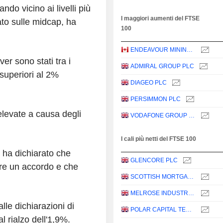
do vicino ai livelli più
I maggiori aumenti del FTSE
to sulle midcap, ha
100
ENDEAVOUR MINING PLC
er sono stati tra i
ADMIRAL GROUP PLC
 superiori al 2%
DIAGEO PLC
PERSIMMON PLC
elevate a causa degli
VODAFONE GROUP PLC
I cali più netti del FTSE 100
p ha dichiarato che
GLENCORE PLC
are un accordo e che
SCOTTISH MORTGAGE INVESTMENT TRUST PLC
MELROSE INDUSTRIES PLC
lle dichiarazioni di
POLAR CAPITAL TECHNOLOGY TRUST PLC
al rialzo dell'1,9%.