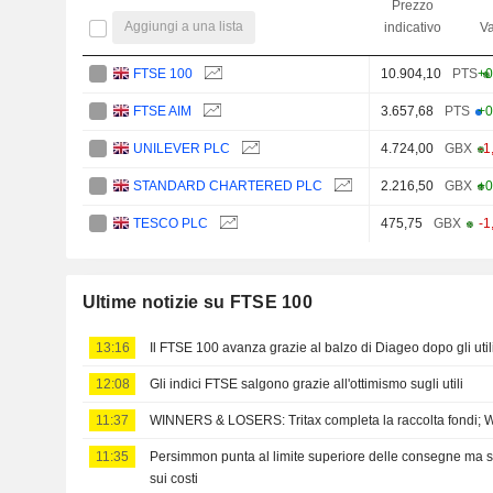
Prezzo
Aggiungi a una lista
indicativo
Va
FTSE 100
10.904,10
PTS
+0
FTSE AIM
3.657,68
PTS
+0
UNILEVER PLC
4.724,00
GBX
-1
STANDARD CHARTERED PLC
2.216,50
GBX
+0
TESCO PLC
475,75
GBX
-1
Ultime notizie su FTSE 100
13:16
Il FTSE 100 avanza grazie al balzo di Diageo dopo gli util
12:08
Gli indici FTSE salgono grazie all'ottimismo sugli utili
11:37
WINNERS & LOSERS: Tritax completa la raccolta fondi; Wiz
11:35
Persimmon punta al limite superiore delle consegne ma s
sui costi