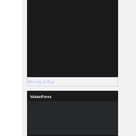
Altri top & flop
Valute/Forex