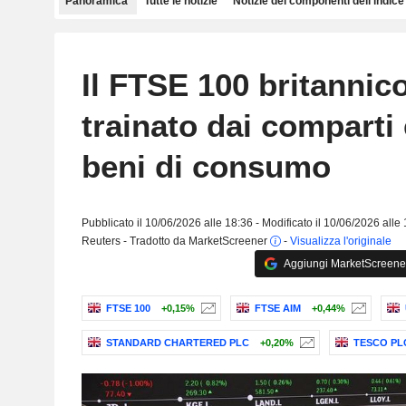
Panoramica
Tutte le notizie
Notizie dei componenti dell'indice
Il FTSE 100 britannic
trainato dai comparti
beni di consumo
Pubblicato il 10/06/2026 alle 18:36 - Modificato il 10/06/2026 alle
Reuters - Tradotto da MarketScreener
-
Visualizza l'originale
Aggiungi MarketScreener 
FTSE 100
+0,15%
FTSE AIM
+0,44%
STANDARD CHARTERED PLC
+0,20%
TESCO PL