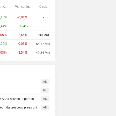
riaz.
Variaz. 5g.
Capi.
-0,01%
-
,15%
+3,34%
-
,44%
-2,65%
,05%
138 Mrd
-0,05%
,20%
65,17 Mrd
-3,54%
,03%
40,34 Mrd
i
AN
RE
z Air scivola in perdita
AN
egnala crescenti pressioni
AN