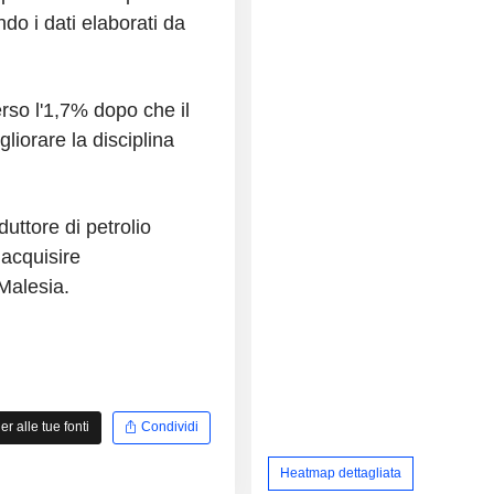
do i dati elaborati da
erso l'1,7% dopo che il
liorare la disciplina
uttore di petrolio
 acquisire
 Malesia.
 alle tue fonti
Condividi
Heatmap dettagliata