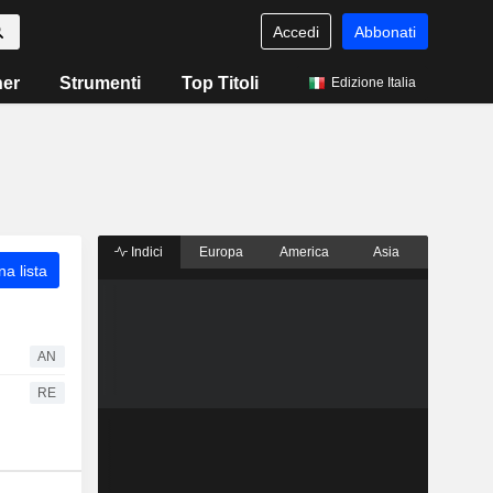
Accedi
Abbonati
ner
Strumenti
Top Titoli
Edizione Italia
Indici
Europa
America
Asia
a lista
AN
RE