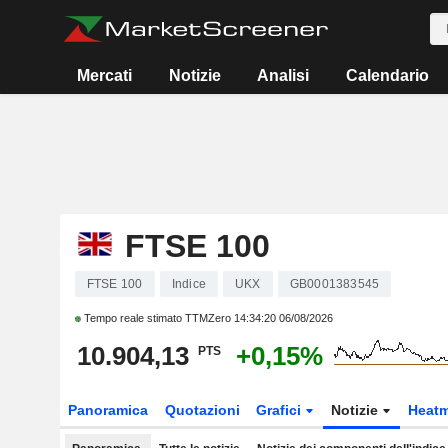
Mercati
Notizie
Analisi
Calendario
FTSE 100
FTSE 100
Indice
UKX
GB0001383545
Tempo reale stimato TTMZero
14:34:20 06/08/2026
10.904,13
+0,15%
PTS
Panoramica
Quotazioni
Grafici
Notizie
Heat