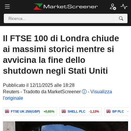
Il FTSE 100 di Londra chiude
ai massimi storici mentre si
avvicina la fine dello
shutdown negli Stati Uniti
Pubblicato il 12/11/2025 alle 18:28
Reuters - Tradotto da MarketScreener
-
Visualizza
l'originale
FTSE UK 250(GBP)
+0,65%
SHELL PLC
-1,13%
BP PLC
-0