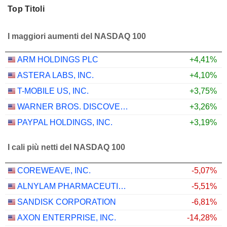
Top Titoli
I maggiori aumenti del NASDAQ 100
ARM HOLDINGS PLC
+4,41%
ASTERA LABS, INC.
+4,10%
T-MOBILE US, INC.
+3,75%
WARNER BROS. DISCOVERY, INC.
+3,26%
PAYPAL HOLDINGS, INC.
+3,19%
I cali più netti del NASDAQ 100
COREWEAVE, INC.
-5,07%
ALNYLAM PHARMACEUTICALS, INC.
-5,51%
SANDISK CORPORATION
-6,81%
AXON ENTERPRISE, INC.
-14,28%