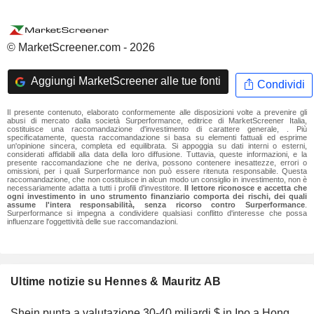
© MarketScreener.com - 2026
Aggiungi MarketScreener alle tue fonti
Condividi
Il presente contenuto, elaborato conformemente alle disposizioni volte a prevenire gli
abusi di mercato dalla società Surperformance, editrice di MarketScreener Italia,
costituisce una raccomandazione d'investimento di carattere generale, . Più
specificatamente, questa raccomandazione si basa su elementi fattuali ed esprime
un'opinione sincera, completa ed equilibrata. Si appoggia su dati interni o esterni,
considerati affidabili alla data della loro diffusione. Tuttavia, queste informazioni, e la
presente raccomandazione che ne deriva, possono contenere inesattezze, errori o
omissioni, per i quali Surperformance non può essere ritenuta responsabile. Questa
raccomandazione, che non costituisce in alcun modo un consiglio in investimento, non è
necessariamente adatta a tutti i profili d'investitore.
Il lettore riconosce e accetta che
ogni investimento in uno strumento finanziario comporta dei rischi, dei quali
assume l'intera responsabilità, senza ricorso contro Surperformance
.
Surperformance si impegna a condividere qualsiasi conflitto d'interesse che possa
influenzare l'oggettività delle sue raccomandazioni.
Ultime notizie su Hennes & Mauritz AB
Shein punta a valutazione 30-40 miliardi $ in Ipo a Hong