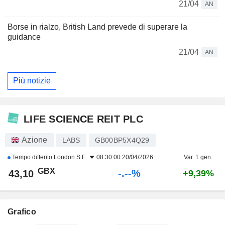
21/04
AN
Borse in rialzo, British Land prevede di superare la
guidance
21/04
AN
Più notizie
LIFE SCIENCE REIT PLC
Azione
LABS
GB00BP5X4Q29
Tempo differito
London S.E.
08:30:00 20/04/2026
Var. 1 gen.
GBX
-.--%
43,10
+9,39%
Grafico