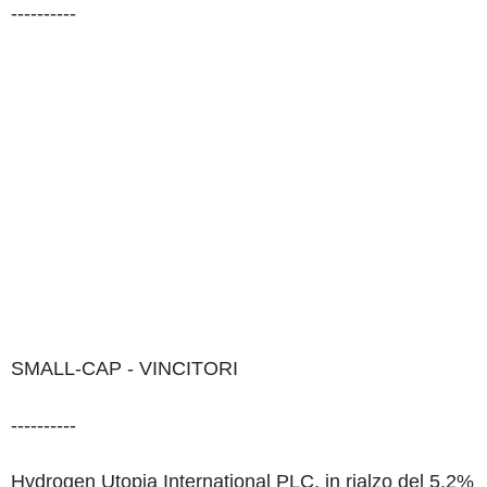
----------
SMALL-CAP - VINCITORI
----------
Hydrogen Utopia International PLC, in rialzo del 5,2%