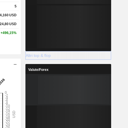
5
4,160
USD
24,80
USD
+496,15%
Altri top & flop
Valute/Forex