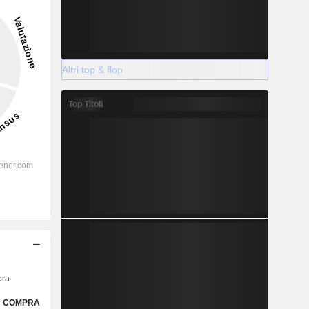
Altri top & flop
Top Titoli
ra
COMPRA