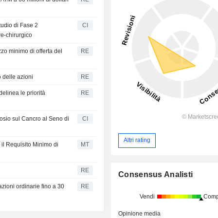
tudio di Fase 2
CI
e-chirurgico
zzo minimo di offerta del
RE
 delle azioni
RE
delinea le priorità
RE
posio sul Cancro al Seno di
CI
Altri rating
 il Requisito Minimo di
MT
RE
Consensus Analisti
azioni ordinarie fino a 30
RE
Vendi
Comp
Opinione media