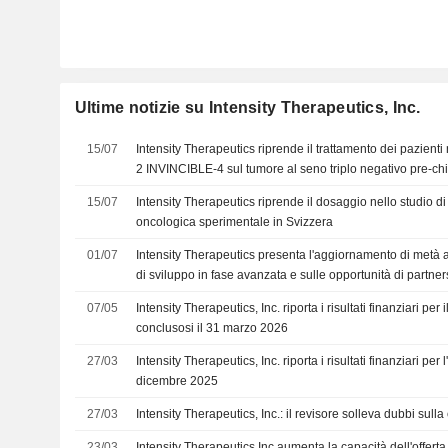
Ultime notizie su Intensity Therapeutics, Inc.
15/07
Intensity Therapeutics riprende il trattamento dei pazienti 
2 INVINCIBLE-4 sul tumore al seno triplo negativo pre-chi
15/07
Intensity Therapeutics riprende il dosaggio nello studio di
oncologica sperimentale in Svizzera
01/07
Intensity Therapeutics presenta l'aggiornamento di metà 
di sviluppo in fase avanzata e sulle opportunità di partner
INT230-6
07/05
Intensity Therapeutics, Inc. riporta i risultati finanziari per 
conclusosi il 31 marzo 2026
27/03
Intensity Therapeutics, Inc. riporta i risultati finanziari per
dicembre 2025
27/03
Intensity Therapeutics, Inc.: il revisore solleva dubbi sull
23/03
Intensity Therapeutics Inc aumenta la capacità dell'offerta