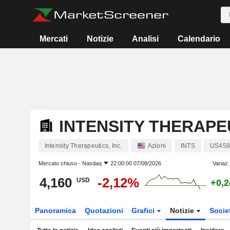
Mercati
Notizie
Analisi
Calendario
INTENSITY THERAPEU
Intensity Therapeutics, Inc.
Azioni
INTS
US458
Mercato chiuso -
Nasdaq
22:00:00 07/08/2026
Variaz.
4,160
-2,12%
USD
+0,
Panoramica
Quotazioni
Grafici
Notizie
Socie