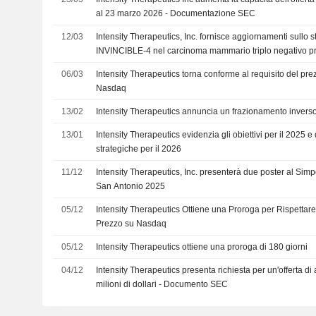
al 23 marzo 2026 - Documentazione SEC
12/03
Intensity Therapeutics, Inc. fornisce aggiornamenti sullo s
INVINCIBLE-4 nel carcinoma mammario triplo negativo pr
06/03
Intensity Therapeutics torna conforme al requisito del pre
Nasdaq
13/02
Intensity Therapeutics annuncia un frazionamento inverso
13/01
Intensity Therapeutics evidenzia gli obiettivi per il 2025 e 
strategiche per il 2026
11/12
Intensity Therapeutics, Inc. presenterà due poster al Sim
San Antonio 2025
05/12
Intensity Therapeutics Ottiene una Proroga per Rispettare
Prezzo su Nasdaq
05/12
Intensity Therapeutics ottiene una proroga di 180 giorni
04/12
Intensity Therapeutics presenta richiesta per un'offerta di 
milioni di dollari - Documento SEC