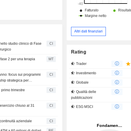
Altri dati finanziari
nello studio clinico di Fase
CI
rurgico
Rating
 fase 2 per una terapia
MT
Trader
Investimento
anno: focus sui programmi
CI
ship strategica per
Globale
il primo trimestre
CI
Qualità delle
pubblicazioni
 l'esercizio chiuso al 31
CI
ESG MSCI
a continuità aziendale
CI
 ATM a 60 milioni di dollari
RE