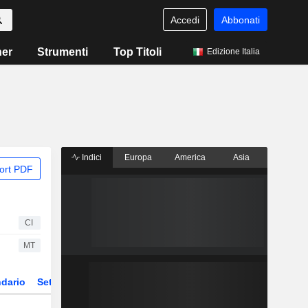
Accedi
Abbonati
ner
Strumenti
Top Titoli
Edizione Italia
Indici
Europa
America
Asia
ort PDF
CI
MT
dario
Settore
Derivati