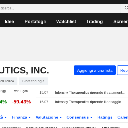
Idee
Portafogli
Watchlist
Trading
Scree
TICS, INC.
Aggiungi a una lista
Rep
28J2024
Biotecnologia
 5gg
Var. 1 gen.
15/07
Intensity Therapeutics riprende il trattamento dei pazienti nello studio clinico di Fase 2 INVINCIBLE-4 sul tumore al seno triplo negativo pre-chirurgico
24%
-59,43%
15/07
Intensity Therapeutics riprende il dosaggio nello studio di fase 2 per una terapia oncologica sperimentale in Svizzera
tà
Finanza
Valutazione
Consensus
Ratings
Calen