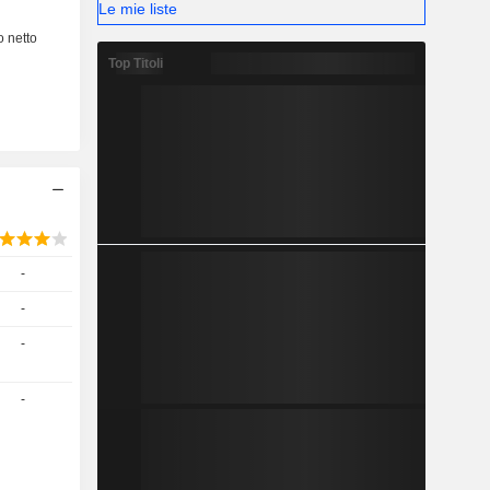
Le mie liste
Top Titoli
-
-
-
-