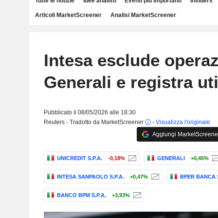
Tutte le notizie
Idee analisti
Eventi più importanti
Insiders
Articoli MarketScreener
Analisi MarketScreener
Intesa esclude operaz
Generali e registra uti
Pubblicato il 08/05/2026 alle 18:30
Reuters - Tradotto da MarketScreener
-
Visualizza l'originale
Aggiungi MarketScreener 
UNICREDIT S.P.A.
-0,18%
GENERALI
+0,45%
INTESA SANPAOLO S.P.A.
+0,47%
BPER BANCA S
BANCO BPM S.P.A.
+3,93%