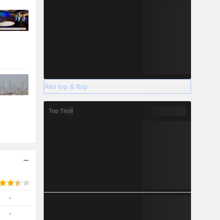
Altri top & flop
Top Titoli
-
-