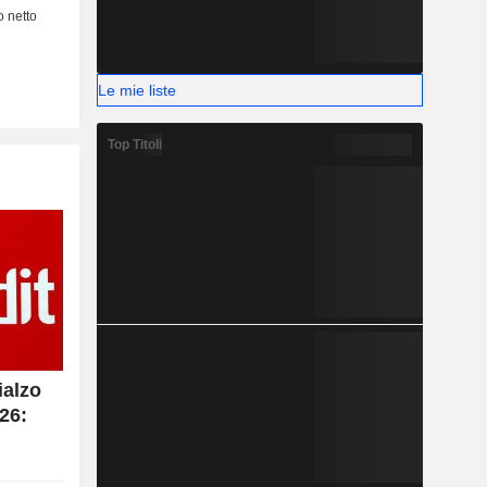
Le mie liste
Top Titoli
ialzo
026: