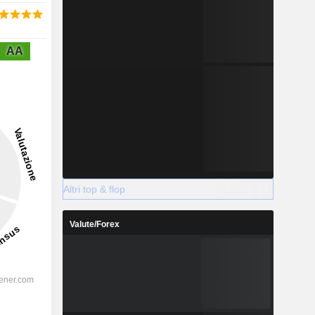
AA
Altri top & flop
Valute/Forex