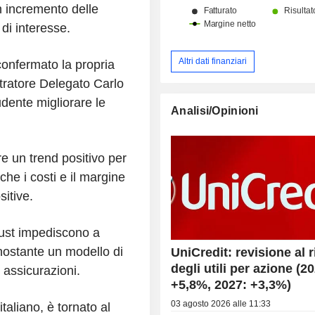
n incremento delle
 di interesse.
Altri dati finanziari
 confermato la propria
stratore Delegato Carlo
dente migliorare le
Analisi/Opinioni
re un trend positivo per
he i costi e il margine
itive.
trust impediscono a
nostante un modello di
UniCredit: revisione al r
degli utili per azione (2
assicurazioni.
+5,8%, 2027: +3,3%)
03 agosto 2026 alle 11:33
italiano, è tornato al