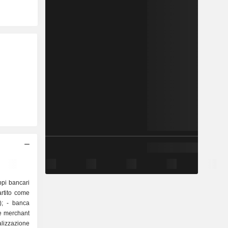
uppi bancari
partito come
 e merchant
alizzazione