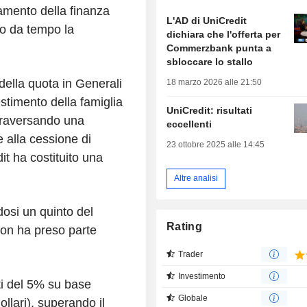
damento della finanza
L'AD di UniCredit
no da tempo la
dichiara che l'offerta per
Commerzbank punta a
sbloccare lo stallo
ella quota in Generali
18 marzo 2026 alle 21:50
stimento della famiglia
UniCredit: risultati
attraversando una
eccellenti
 alla cessione di
23 ottobre 2025 alle 14:45
it ha costituito una
Altre analisi
dosi un quinto del
Rating
non ha preso parte
Trader
Investimento
ti del 5% su base
Globale
ollari), superando il