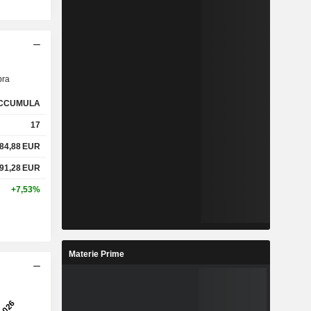
ra
CCUMULA
17
84,88
EUR
91,28
EUR
+7,53%
Materie Prime