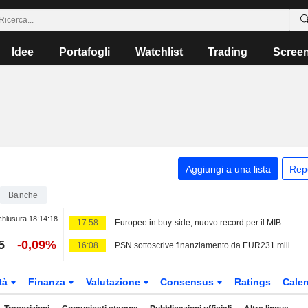
Idee
Portafogli
Watchlist
Trading
Scree
Aggiungi a una lista
Rep
Banche
chiusura
18:14:18
17:58
Europee in buy-side; nuovo record per il MIB
5
-0,09%
16:08
PSN sottoscrive finanziamento da EUR231 milioni da un pool di banche
tà
Finanza
Valutazione
Consensus
Ratings
Calen