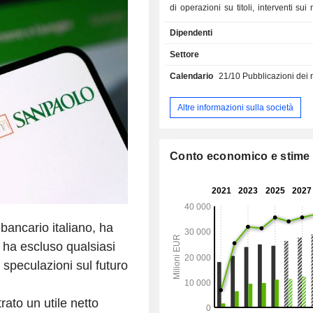
di operazioni su titoli, interventi sui
tassi, dei cambi, azionari e di prodot
Dipendenti
brokeraggio, ecc.; - altro (4,2%). A fine 2025 il
gruppo gestisce 535,4 Mld EUR di 
Settore
433,5 Mld EUR di credit
Calendario
21/10
Pubblicazioni dei risulta
commercializzazione dei prodotti e
garantita da una rete di 3.07
localizzate principalmente in Italia (1
Altre informazioni sulla società
ripartizione geografica dei ricavi (
elisioni infragruppo) è la seguen
(44,1%), Germania (21,9%), Europa 
Conto economico e stime
orientale (19%), Austria (10,5%
(4,5%).
 bancario italiano, ha
 e ha escluso qualsiasi
 speculazioni sul futuro
rato un utile netto