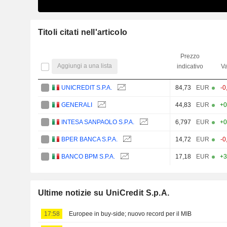
Titoli citati nell'articolo
Prezzo
Aggiungi a una lista
indicativo
Va
UNICREDIT S.P.A.
84,73
EUR
-0
GENERALI
44,83
EUR
+0
INTESA SANPAOLO S.P.A.
6,797
EUR
+0
BPER BANCA S.P.A.
14,72
EUR
-0
BANCO BPM S.P.A.
17,18
EUR
+3
Ultime notizie su UniCredit S.p.A.
17:58
Europee in buy-side; nuovo record per il MIB