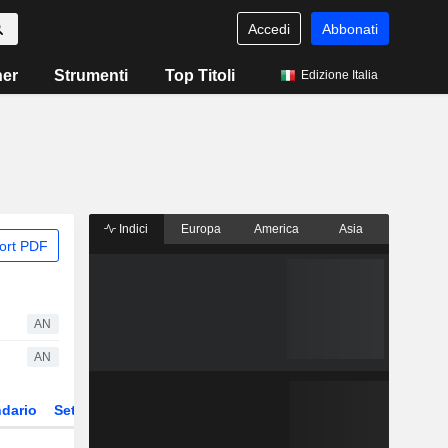
Accedi
Abbonati
ner
Strumenti
Top Titoli
Edizione Italia
Indici
Europa
America
Asia
ort PDF
AN
AN
dario
Settore
Derivati
ETF