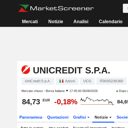
Mercati
Notizie
Analisi
Calendario
UNICREDIT S.P.A.
UniCredit S.p.A.
Azioni
UCG
IT0005239360
Mercato chiuso -
Borsa Italiana
17:45:00 06/08/2026
Dopo 
84,73
-0,18%
EUR
84,6
Panoramica
Quotazioni
Grafici
Notizie
Socie