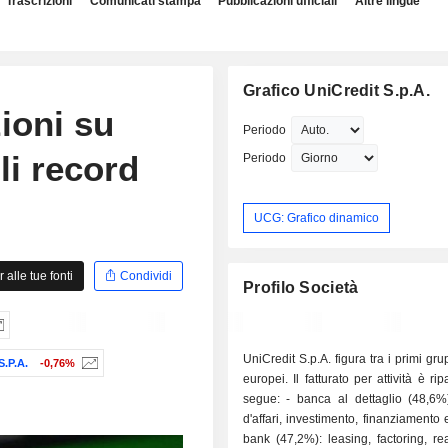
Trascrizioni
Comunicati stampa
Pubblicazioni ufficiali
Altre lingue
Grafico UniCredit S.p.A.
ioni su
Periodo
li record
Periodo
UCG: Grafico dinamico
alle tue fonti
Condividi
Profilo Società
UniCredit S.p.A. figura tra i primi gr
.P.A.
-0,76%
europei. Il fatturato per attività è ri
segue: - banca al dettaglio (48,6%); - banca
d'affari, investimento, finanziamento
bank (47,2%): leasing, factoring, re