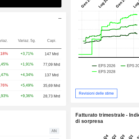
riaz.
Variaz. 5g.
Capi.
+3,71%
,18%
147 Mrd
+1,91%
,45%
77,09 Mrd
+4,34%
,47%
137 Mrd
+5,49%
,76%
35,69 Mrd
Revisioni delle stime
+9,36%
,93%
28,73 Mrd
Fatturato trimestrale - Ind
di sorpresa
AN