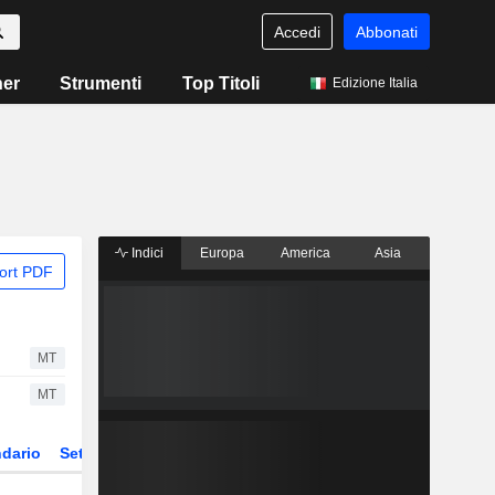
Accedi
Abbonati
ner
Strumenti
Top Titoli
Edizione Italia
Indici
Europa
America
Asia
ort PDF
MT
MT
dario
Settore
Derivati