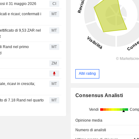
usosi il 31 maggio 2026
CI
cati e ricavi; confermati i
MT
ettificato di 9,53 ZAR nel
MT
R
 di Rand nel primo
MT
d
ZM
Altri rating
le, ricavi in crescita;
MT
Consensus Analisti
ato di 7.18 Rand nel quarto
MT
Vendi
Comp
Opinione media
Numero di analisti