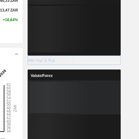
040,33
ZAR
213,47
ZAR
+16,64%
Altri top & flop
Valute/Forex