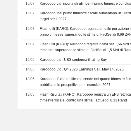
15/07
Karooooo Ltd. riporta gli utili per il primo trimestre concl
15/07
Karooooo: nel primo trimestre fiscale aumentano utili rettifi
target per il 2027
15/07
Flash utili (KARO): Karooooo registra un utile per azione r
primo trimestre, superando le stime di FactSet di 8,69 ZA
15/07
Flash utili (KARO): Karooooo registra ricavi per 1,56 Mrd
trimestre, superando le stime di FactSet di 1,5 Mrd di Ran
15/05
Karooooo Ltd.: UBS conferma il rating Buy
14/05
Karooooo Ltd., Q4 2026 Earnings Call, May 14, 2026
13/05
Karooooo: l'utile rettificato scende nel quarto trimestre fisca
pubblicate le prospettive per l'esercizio 2027
13/05
Flash Risultati (KARO): Karooooo registra un EPS rettific
trimestre fiscale, contro una stima FactSet di 8.33 Rand