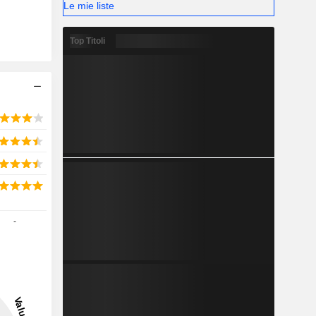
Le mie liste
Top Titoli
-