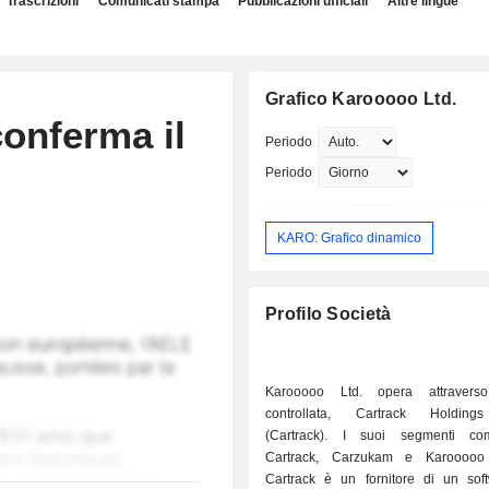
Trascrizioni
Comunicati stampa
Pubblicazioni ufficiali
Altre lingue
Grafico Karooooo Ltd.
onferma il
Periodo
Periodo
KARO: Grafico dinamico
Profilo Società
Karooooo Ltd. opera attraver
controllata, Cartrack Holding
(Cartrack). I suoi segmenti co
Cartrack, Carzukam e Karooooo L
Cartrack è un fornitore di un soft