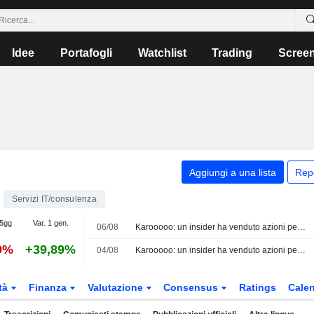
Idee
Portafogli
Watchlist
Trading
Scree
Aggiungi a una lista
Rep
Servizi IT/consulenza
 5gg
Var. 1 gen.
06/08
Karooooo: un insider ha venduto azioni per un valore di 3.891.163 USD, secondo un recente documento della SEC
9%
+39,89%
04/08
Karooooo: un insider ha venduto azioni per un valore di 2.962.564 USD, secondo un recente documento della SEC
tà
Finanza
Valutazione
Consensus
Ratings
Calen