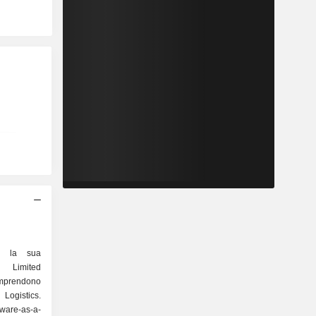
so la sua
s Limited
mprendono
ogistics.
ware-as-a-