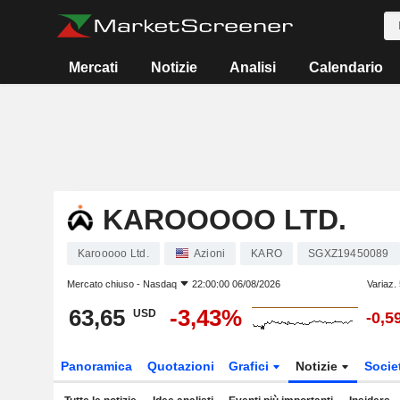
Mercati
Notizie
Analisi
Calendario
KAROOOOO LTD.
Karooooo Ltd.
Azioni
KARO
SGXZ19450089
Mercato chiuso -
Nasdaq
22:00:00 06/08/2026
Variaz.
63,65
-3,43%
USD
-0,5
Panoramica
Quotazioni
Grafici
Notizie
Socie