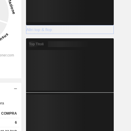
Altri top & flop
Top Titoli
ra
COMPRA
6