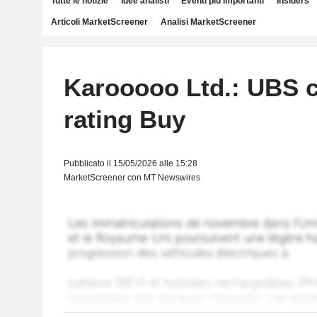
Tutte le notizie
Idee analisti
Eventi più importanti
Insiders
Articoli MarketScreener
Analisi MarketScreener
Karooooo Ltd.: UBS c
rating Buy
Pubblicato il 15/05/2026 alle 15:28
MarketScreener con MT Newswires