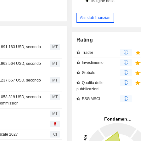
Altri dati finanziari
Rating
 3.891.163 USD, secondo
MT
Trader
Investimento
 2.962.564 USD, secondo
MT
Globale
 3.237.667 USD, secondo
MT
Qualità delle
pubblicazioni
 3.058.319 USD, secondo
MT
ESG MSCI
 Commission
MT
fiscale 2027
CI