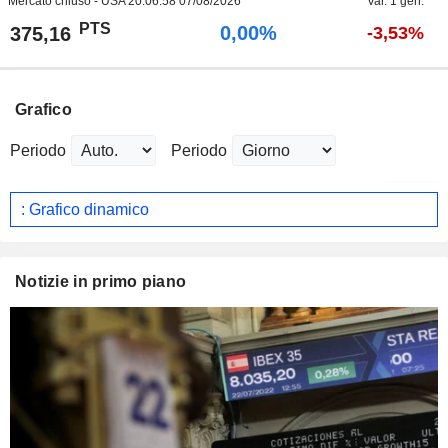
Mercato chiuso - USA
20:06:58 07/08/2026
Var. 1 gen.
PTS
0,00%
375,16
-3,53%
Grafico
Periodo
Periodo
: Grafico dinamico
Notizie in primo piano