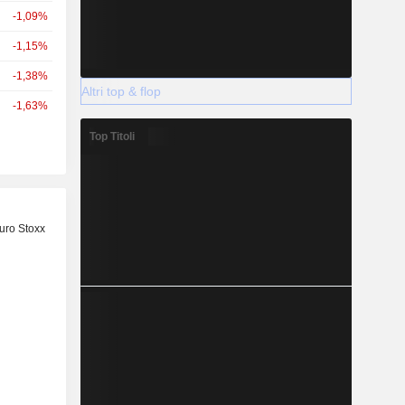
-1,09%
-1,15%
-1,38%
Altri top & flop
-1,63%
Top Titoli
uro Stoxx