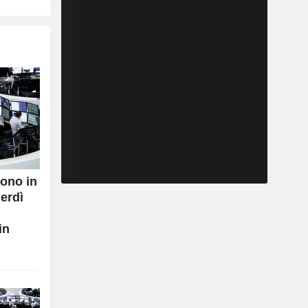
ono in
nerdì
in