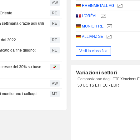
AW
RHEINMETALL AG
o Oriente
RE
L'ORÉAL
 settimana grazie agli utili
RE
MUNICH RE
ALLIANZ SE
a dal 2022
RE
arcato da fine giugno;
RE
Vedi la classifica
ni cresce del 30% su base
Variazioni settori
Composizione degli ETF
Xtrackers E
AW
50 UCITS ETF 1C - EUR
i monitorano i colloqui
MT