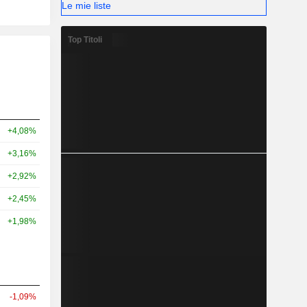
Le mie liste
Top Titoli
+4,08%
+3,16%
+2,92%
+2,45%
+1,98%
-1,09%