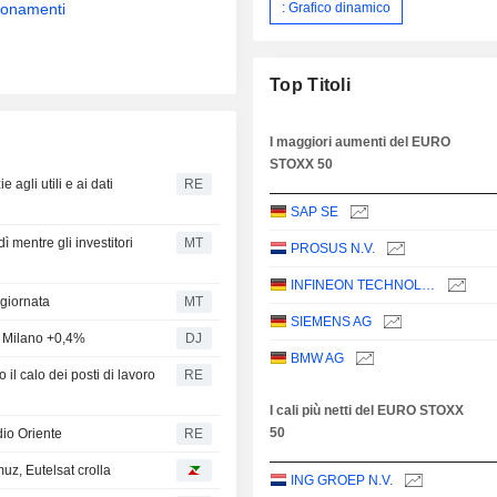
: Grafico dinamico
bbonamenti
Top Titoli
I maggiori aumenti del EURO
STOXX 50
agli utili e ai dati
RE
SAP SE
 mentre gli investitori
MT
PROSUS N.V.
INFINEON TECHNOLOGIES AG
 giornata
MT
SIEMENS AG
a, Milano +0,4%
DJ
BMW AG
 il calo dei posti di lavoro
RE
I cali più netti del EURO STOXX
50
dio Oriente
RE
uz, Eutelsat crolla
ING GROEP N.V.