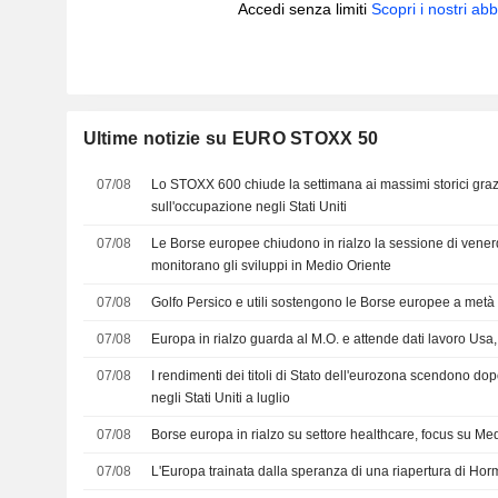
Accedi senza limiti
Scopri i nostri a
Ultime notizie su EURO STOXX 50
07/08
Lo STOXX 600 chiude la settimana ai massimi storici grazie 
sull'occupazione negli Stati Uniti
07/08
Le Borse europee chiudono in rialzo la sessione di venerdì
monitorano gli sviluppi in Medio Oriente
07/08
Golfo Persico e utili sostengono le Borse europee a metà
07/08
Europa in rialzo guarda al M.O. e attende dati lavoro Us
07/08
I rendimenti dei titoli di Stato dell'eurozona scendono dopo
negli Stati Uniti a luglio
07/08
Borse europa in rialzo su settore healthcare, focus su Me
07/08
L'Europa trainata dalla speranza di una riapertura di Horm