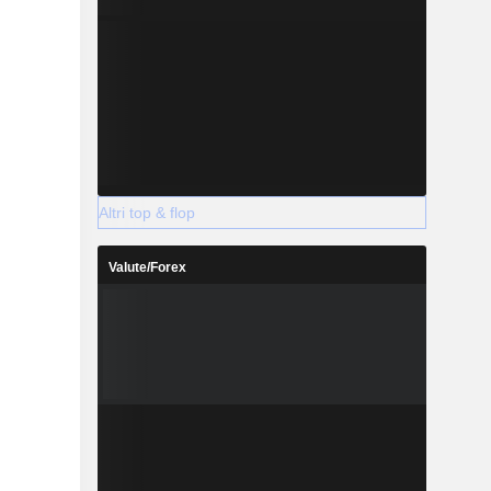
Altri top & flop
Valute/Forex