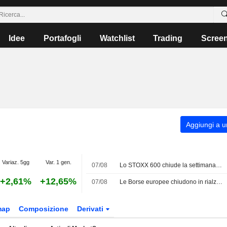
Idee
Portafogli
Watchlist
Trading
Scree
Aggiungi a un
Variaz. 5gg
Var. 1 gen.
07/08
Lo STOXX 600 chiude la settimana ai massimi storici grazie agli utili e ai dati sull'occupazione negli Stati Uniti
+2,61%
+12,65%
07/08
Le Borse europee chiudono in rialzo la sessione di venerdì mentre gli investitori monitorano gli sviluppi in Medio Oriente
map
Composizione
Derivati