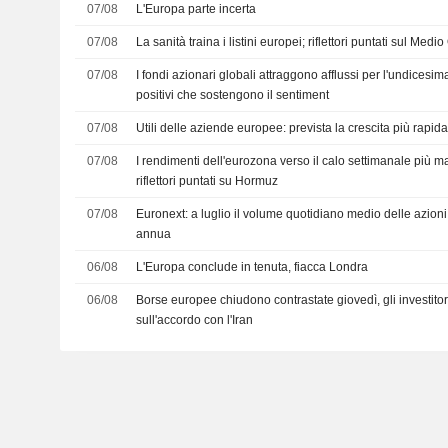
07/08
L'Europa parte incerta
07/08
La sanità traina i listini europei; riflettori puntati sul Medi
07/08
I fondi azionari globali attraggono afflussi per l'undicesima
positivi che sostengono il sentiment
07/08
Utili delle aziende europee: prevista la crescita più rapid
07/08
I rendimenti dell'eurozona verso il calo settimanale più m
riflettori puntati su Hormuz
07/08
Euronext: a luglio il volume quotidiano medio delle azio
annua
06/08
L'Europa conclude in tenuta, fiacca Londra
06/08
Borse europee chiudono contrastate giovedì, gli investitor
sull'accordo con l'Iran