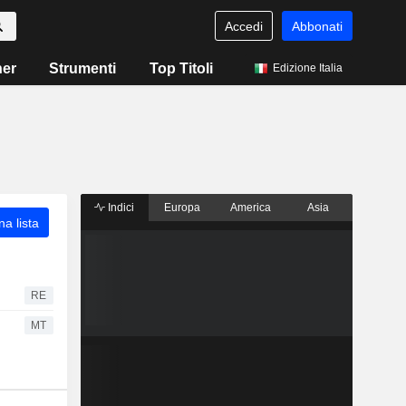
Accedi
Abbonati
ner
Strumenti
Top Titoli
Edizione Italia
Indici
Europa
America
Asia
a lista
RE
MT