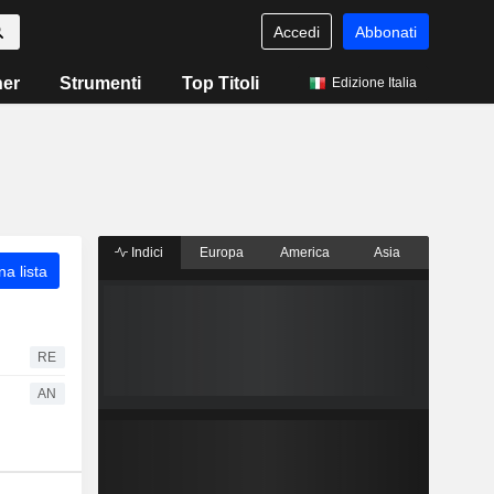
Accedi
Abbonati
ner
Strumenti
Top Titoli
Edizione Italia
Indici
Europa
America
Asia
a lista
RE
AN