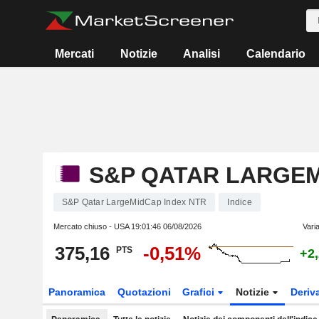
Mercati
Notizie
Analisi
Calendario
S&P QATAR LARGEM
S&P Qatar LargeMidCap Index NTR
Indice
Mercato chiuso - USA
19:01:46 06/08/2026
Vari
375,16
-0,51%
PTS
+2
Panoramica
Quotazioni
Grafici
Notizie
Deriv