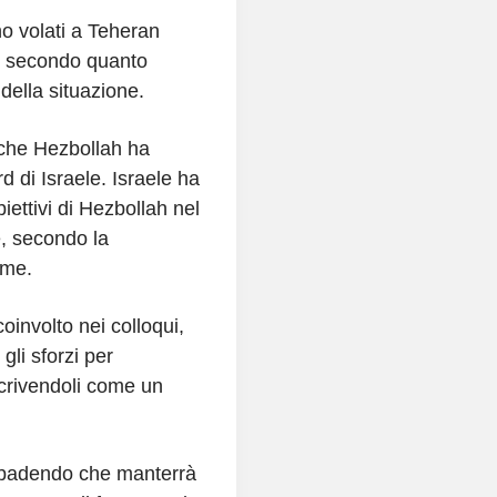
o volati a Teheran
sa, secondo quanto
della situazione.
 che Hezbollah ha
rd di Israele. Israele ha
iettivi di Hezbollah nel
e, secondo la
ime.
involto nei colloqui,
gli sforzi per
escrivendoli come un
ribadendo che manterrà