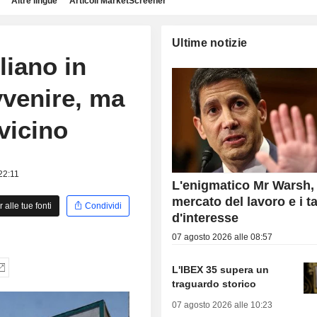
Altre lingue
Articoli MarketScreener
Ultime notizie
liano in
venire, ma
 vicino
 22:11
L'enigmatico Mr Warsh, 
mercato del lavoro e i t
alle tue fonti
Condividi
d'interesse
07 agosto 2026 alle 08:57
L'IBEX 35 supera un
traguardo storico
07 agosto 2026 alle 10:23