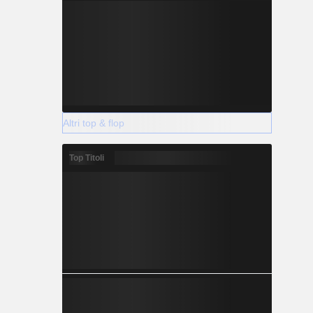
Altri top & flop
Top Titoli