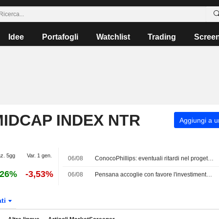
Idee
Portafogli
Watchlist
Trading
Scree
IDCAP INDEX NTR
Aggiungi a un
az. 5gg
Var. 1 gen.
06/08
ConocoPhillips: eventuali ritardi nel progetto GNL in Qatar limitati a pochi mesi
,26%
-3,53%
06/08
Pensana accoglie con favore l'investimento di Cascade da 165 Mio USD sostenuto dal Qatar
ati