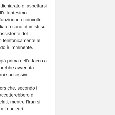
ichiarato di aspettarsi
ll'ottantesimo
unzionario coinvolto
atori sono ottimisti sul
 assistente del
o telefonicamente al
rdo è imminente.
già prima dell'attacco a
 sarebbe avvenuta
ni successivi.
ters che, secondo i
 accetterebbero di
ati, mentre l'Iran si
mi nucleari.