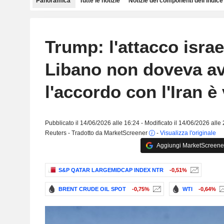
Panoramica
Tutte le notizie
Notizie dei componenti dell'indice
Trump: l'attacco israe
Libano non doveva av
l'accordo con l'Iran è
Pubblicato il 14/06/2026 alle 16:24 - Modificato il 14/06/2026 alle
Reuters - Tradotto da MarketScreener
-
Visualizza l'originale
Aggiungi MarketScreener 
S&P QATAR LARGEMIDCAP INDEX NTR
-0,51%
BRENT CRUDE OIL SPOT
-0,75%
WTI
-0,64%