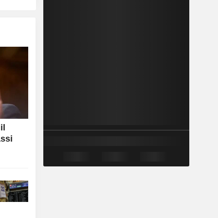
il
assi