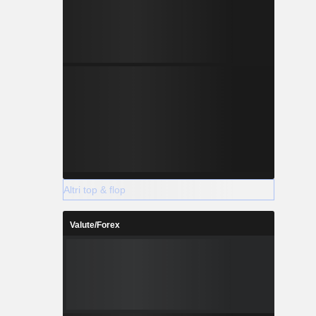
Altri top & flop
Valute/Forex