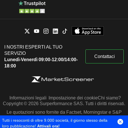
I NOSTRI ESPERTI AL TUO
SERVIZIO
Contattaci
Lunedì-Venerdì 09:00-12:00/14:00-
18:00
Informazioni legali
Impostazione dei cookie
Chi siamo?
Copyright © 2026 Surperformance SAS. Tutti i diritti riservati.
Le quotazioni sono fornite da Factset, Morningstar e S&P
Capital IQ
Tutti i resoconti di oltre 9.000 società, il giorno stesso della
loro pubblicazione!
Attivali ora!