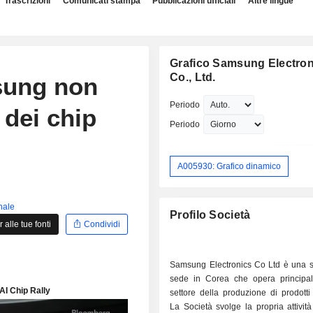
Trascrizioni
Comunicati stampa
Pubblicazioni ufficiali
Altre lingue
Grafico Samsung Electron
Co., Ltd.
msung non
Periodo
 dei chip
Periodo
A005930: Grafico dinamico
inale
Profilo Società
alle tue fonti
Condividi
Samsung Electronics Co Ltd è una s
sede in Corea che opera principa
settore della produzione di prodotti e
La Società svolge la propria attività