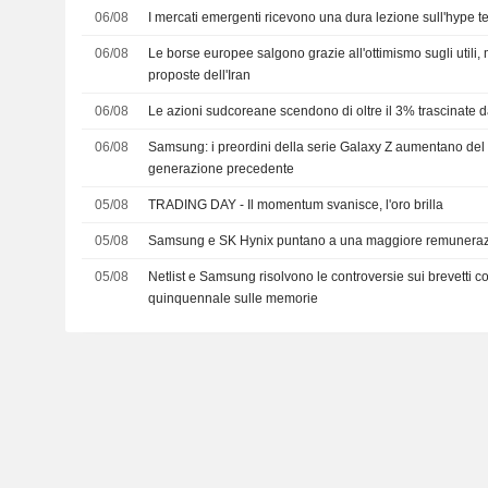
06/08
I mercati emergenti ricevono una dura lezione sull'hype t
06/08
Le borse europee salgono grazie all'ottimismo sugli utili, 
proposte dell'Iran
06/08
Le azioni sudcoreane scendono di oltre il 3% trascinate
06/08
Samsung: i preordini della serie Galaxy Z aumentano del 
generazione precedente
05/08
TRADING DAY - Il momentum svanisce, l'oro brilla
05/08
Samsung e SK Hynix puntano a una maggiore remunerazio
05/08
Netlist e Samsung risolvono le controversie sui brevetti 
quinquennale sulle memorie