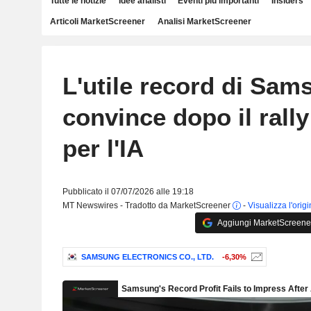
Tutte le notizie
Idee analisti
Eventi più importanti
Insiders
Articoli MarketScreener
Analisi MarketScreener
L'utile record di Sa
convince dopo il rally
per l'IA
Pubblicato il 07/07/2026 alle 19:18
MT Newswires - Tradotto da MarketScreener
-
Visualizza l'orig
Aggiungi MarketScreener 
SAMSUNG ELECTRONICS CO., LTD.
-6,30%