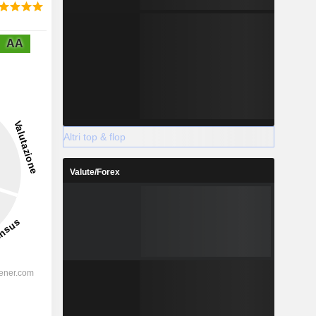
AA
Altri top & flop
Valute/Forex