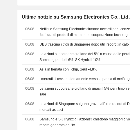
Ultime notizie su Samsung Electronics Co., Ltd.
06/08
Netlist e Samsung Electronics firmano accordi per licenze i
fornitura di prodotti di memoria e cooperazione tecnologi
06/08
DBS trascina i titoli di Singapore dopo utili record; in calo
06/08
Le azioni sudcoreane crollano del 5% a causa delle perdit
Samsung perde il 6%, SK Hynix il 10%
06/08
Asia in frenata con i chip, Seul -4,8%
06/08
I mercati si avviano lentamente verso la pausa di metà a
06/08
Le azioni sudcoreane crollano di quasi il 5% per i timori su
sale
06/08
Le azioni di Singapore salgono grazie all'utile record di DB
mercati asiatici
06/08
Samsung e SK Hynix: gli azionisti chiedono maggiori divide
record generata dall'IA