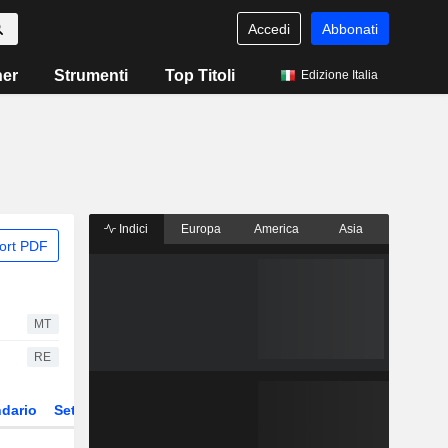
Accedi
Abbonati
ner
Strumenti
Top Titoli
Edizione Italia
Indici
Europa
America
Asia
ort PDF
MT
RE
dario
Settore
ETF