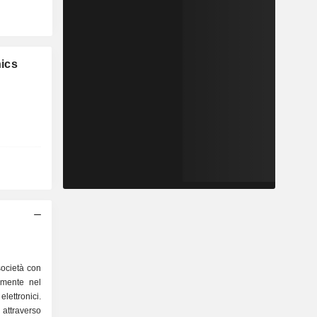
ics
ocietà con
lmente nel
lettronici.
 attraverso