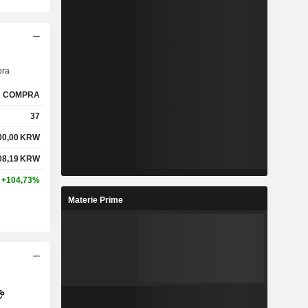
ra
COMPRA
37
00,00
KRW
08,19
KRW
+104,73%
Materie Prime