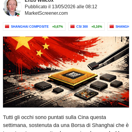
Enzo Willcox
Pubblicato il 13/05/2026 alle 08:12
MarketScreener.com
SHANGHAI COMPOSITE
+0,67%
CSI 300
+0,16%
SHANGHAI
Tutti gli occhi sono puntati sulla Cina questa
settimana, sostenuta da una Borsa di Shanghai che è