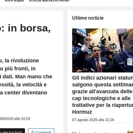
Altre lingue
Articoli MarketScreener
Ultime notizie
: in borsa,
, la rivoluzione
u più fronti, in
ei dati. Man mano che
Gli indici azionari statu
sità, la velocità e
salgono questa settima
grazie all'avanzata dell
ata center diventano
cap tecnologiche e alle
trattative per la riapertu
Hormuz
5/06/2026 alle 10:24
07 agosto 2026 alle 22:28
alle tue fonti
Condividi