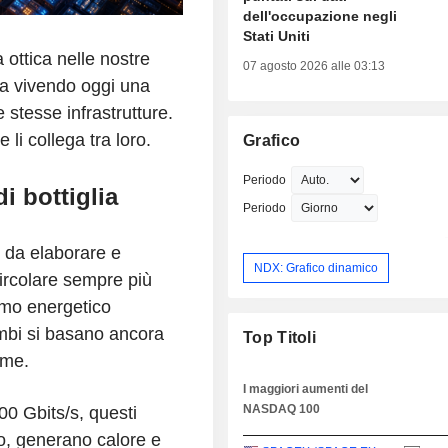
dell'occupazione negli
Stati Uniti
 ottica nelle nostre
07 agosto 2026 alle 03:13
 sta vivendo oggi una
 stesse infrastrutture.
li collega tra loro.
Grafico
Periodo
i bottiglia
Periodo
i da elaborare e
NDX: Grafico dinamico
ircolare sempre più
mo energetico
cambi si basano ancora
Top Titoli
ame.
I maggiori aumenti del
NASDAQ 100
00 Gbits/s, questi
no, generano calore e