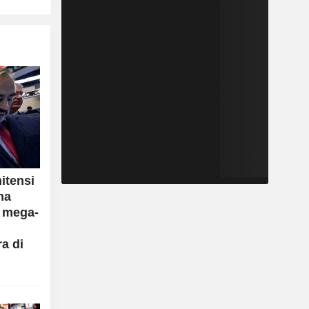
nitensi
na
e mega-
ra di