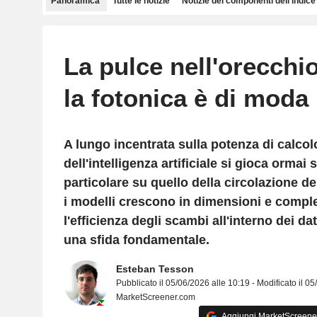
Panoramica
Tutte le notizie
Notizie dei componenti dell'indice
La pulce nell'orecchio
la fotonica è di moda
A lungo incentrata sulla potenza di calcolo
dell'intelligenza artificiale si gioca ormai s
particolare su quello della circolazione d
i modelli crescono in dimensioni e comples
l'efficienza degli scambi all'interno dei d
una sfida fondamentale.
Esteban Tesson
Pubblicato il 05/06/2026 alle 10:19 - Modificato il 0
MarketScreener.com
Aggiungi MarketScreener 