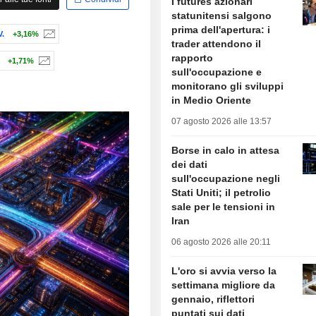
I futures azionari
statunitensi salgono
prima dell'apertura: i
.
+3,16%
trader attendono il
rapporto
+1,71%
sull'occupazione e
monitorano gli sviluppi
in Medio Oriente
07 agosto 2026 alle 13:57
Borse in calo in attesa
dei dati
sull'occupazione negli
Stati Uniti; il petrolio
sale per le tensioni in
Iran
06 agosto 2026 alle 20:11
L'oro si avvia verso la
settimana migliore da
gennaio, riflettori
puntati sui dati