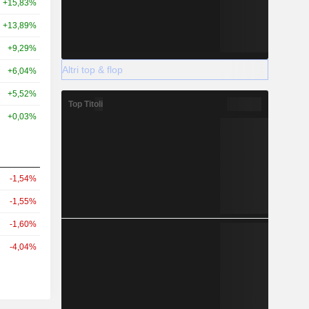
+15,83%
+13,89%
+9,29%
Altri top & flop
+6,04%
+5,52%
Top Titoli
+0,03%
-1,54%
-1,55%
-1,60%
-4,04%