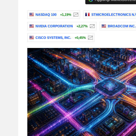
NASDAQ 100
+1,19%
STMICROELECTRONICS N.V
NVIDIA CORPORATION
+2,27%
BROADCOM INC.
CISCO SYSTEMS, INC.
+0,45%