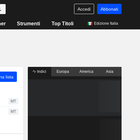
Accedi
Abbonati
ner
Strumenti
Top Titoli
Edizione Italia
Indici
Europa
America
Asia
a lista
MT
MT