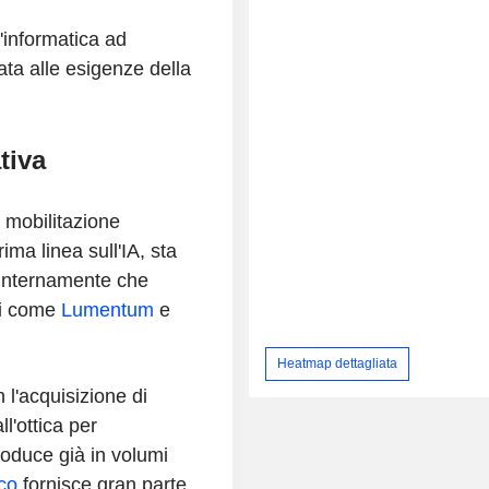
'informatica ad
ata alle esigenze della
tiva
mobilitazione
prima linea sull'IA, sta
 internamente che
ti come
Lumentum
e
Heatmap dettagliata
 l'acquisizione di
l'ottica per
produce già in volumi
co
fornisce gran parte