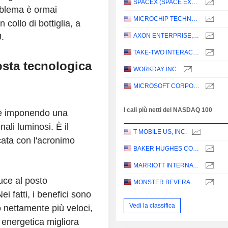
SPACEX (SPACE EXPLORATION TECHNOLOGIES)
roblema è ormai
MICROCHIP TECHNOLOGY INCORPORATED
 collo di bottiglia, a
.
AXON ENTERPRISE, INC.
TAKE-TWO INTERACTIVE SOFTWARE, INC.
posta tecnologica
WORKDAY INC.
MICROSOFT CORPORATION
I cali più netti del NASDAQ 100
te imponendo una
nali luminosi. È il
T-MOBILE US, INC.
icata con l'acronimo
BAKER HUGHES COMPANY
MARRIOTT INTERNATIONAL, INC.
luce al posto
MONSTER BEVERAGE CORPORATION
ei fatti, i benefici sono
Vedi la classifica
o nettamente più veloci,
a energetica migliora