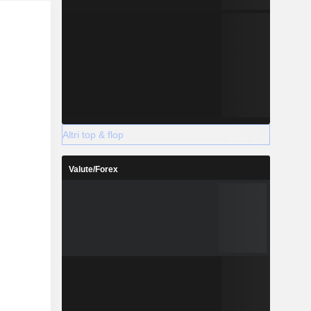
Altri top & flop
Valute/Forex