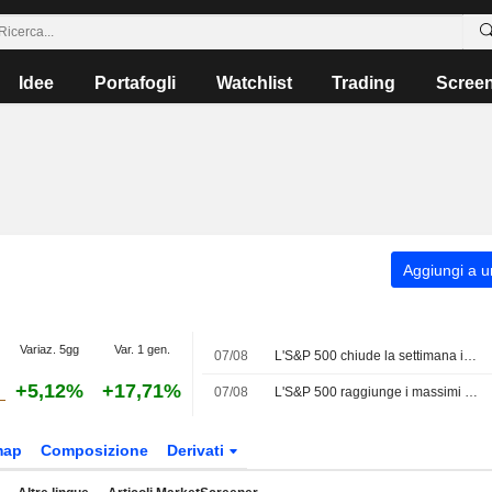
Idee
Portafogli
Watchlist
Trading
Scree
Aggiungi a un
Variaz. 5gg
Var. 1 gen.
07/08
L'S&P 500 chiude la settimana in rialzo grazie al balzo dei giganti tecnologici
+5,12%
+17,71%
07/08
L'S&P 500 raggiunge i massimi storici grazie al rapporto sull'occupazione che allenta le scommesse su un rialzo dei tassi
map
Composizione
Derivati