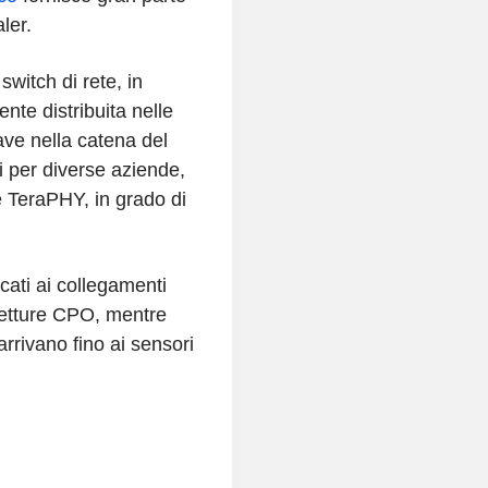
ler.
witch di rete, in
te distribuita nelle
iave nella catena del
i per diverse aziende,
e TeraPHY, in grado di
cati ai collegamenti
itetture CPO, mentre
rrivano fino ai sensori