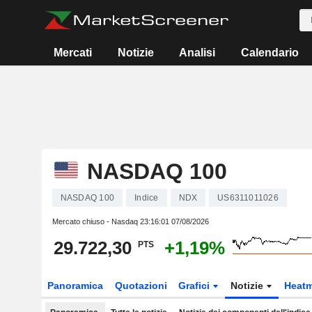
Mercati
Notizie
Analisi
Calendario
NASDAQ 100
NASDAQ 100
Indice
NDX
US6311011026
Mercato chiuso - Nasdaq
23:16:01 07/08/2026
29.722,30
+1,19%
PTS
Panoramica
Quotazioni
Grafici
Notizie
Heat