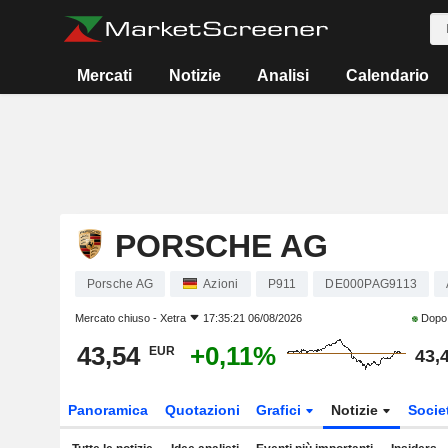
Mercati
Notizie
Analisi
Calendario
PORSCHE AG
Porsche AG
Azioni
P911
DE000PAG9113
Mercato chiuso -
Xetra
17:35:21 06/08/2026
Dopo 
43,54
+0,11%
EUR
43,
Panoramica
Quotazioni
Grafici
Notizie
Socie