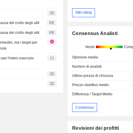
Altri rating
ZD
usa del crollo degli utili
RE
usa del crollo degli utili
RE
Consensus Analisti
mestre, ma i target per
Vendi
Comp
bole
Opinione media
 per l'intero esercizio
CI
Numero di analisti
ZD
Ultimo prezzo di chiusura
ZD
Prezzo obiettivo medio
Differenza / Target Medio
Consensus
Revisioni dei profitti