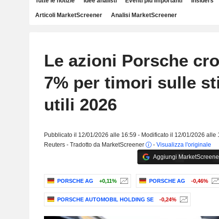
Tutte le notizie
Idee analisti
Eventi più importanti
Insiders
Articoli MarketScreener
Analisi MarketScreener
Le azioni Porsche cro
7% per timori sulle st
utili 2026
Pubblicato il 12/01/2026 alle 16:59 - Modificato il 12/01/2026 alle
Reuters - Tradotto da MarketScreener
-
Visualizza l'originale
Aggiungi MarketScreener 
PORSCHE AG
+0,11%
PORSCHE AG
-0,46%
PORSCHE AUTOMOBIL HOLDING SE
-0,24%