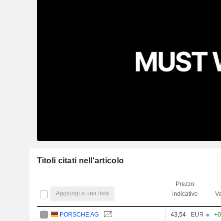
Titoli citati nell'articolo
Prezzo
Aggiungi a una lista
indicativo
Va
PORSCHE AG
43,54
EUR
+0