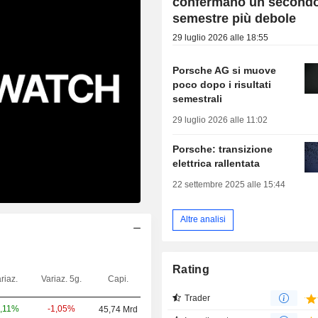
confermano un second
semestre più debole
29 luglio 2026 alle 18:55
Porsche AG si muove
poco dopo i risultati
semestrali
29 luglio 2026 alle 11:02
Porsche: transizione
elettrica rallentata
22 settembre 2025 alle 15:44
Altre analisi
Rating
riaz.
Variaz. 5g.
Capi.
Trader
-1,05%
,11%
45,74 Mrd