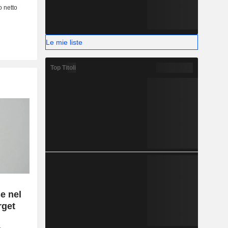
Le mie liste
Top Titoli
e nel
rget