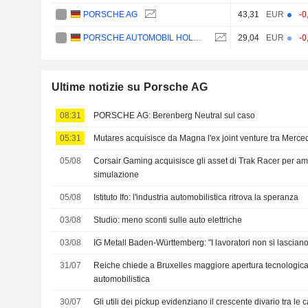
PORSCHE AG
43,31
EUR
-0
PORSCHE AUTOMOBIL HOLDING SE
29,04
EUR
-0
Ultime notizie su Porsche AG
08:31
PORSCHE AG: Berenberg Neutral sul caso
05:31
Mutares acquisisce da Magna l'ex joint venture tra Merc
05/08
Corsair Gaming acquisisce gli asset di Trak Racer per ampl
simulazione
05/08
Istituto Ifo: l'industria automobilistica ritrova la speranza
03/08
Studio: meno sconti sulle auto elettriche
03/08
IG Metall Baden-Württemberg: "I lavoratori non si lasciano 
31/07
Reiche chiede a Bruxelles maggiore apertura tecnologica 
automobilistica
30/07
Gli utili dei pickup evidenziano il crescente divario tra le