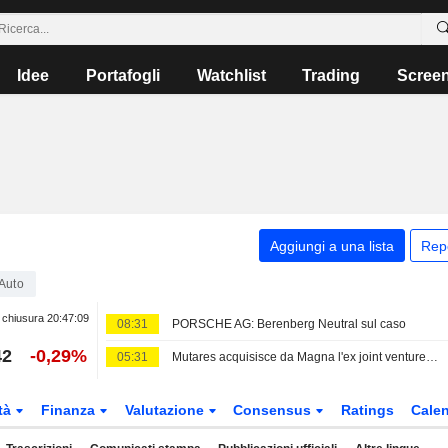
Idee
Portafogli
Watchlist
Trading
Scree
Aggiungi a una lista
Rep
Auto
chiusura
20:47:09
08:31
PORSCHE AG: Berenberg Neutral sul caso
42
-0,29%
05:31
Mutares acquisisce da Magna l'ex joint venture tra Mercedes e Porsche
tà
Finanza
Valutazione
Consensus
Ratings
Calen