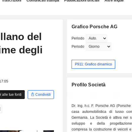
Trascrizioni
Comunicati stampa
Pubblicazioni ufficiali
Altre lingue
Grafico Porsche AG
llano del
Periodo
ime degli
Periodo
P911: Grafico dinamico
 17:05
Profilo Società
alle tue fonti
Condividi
Dr. Ing. h.c. F. Porsche AG (Porsch
casa automobilistica di lusso c
Germania. La Società è attiva nei se
sviluppo e della progettazione
compresa la costruzione di veicoli e