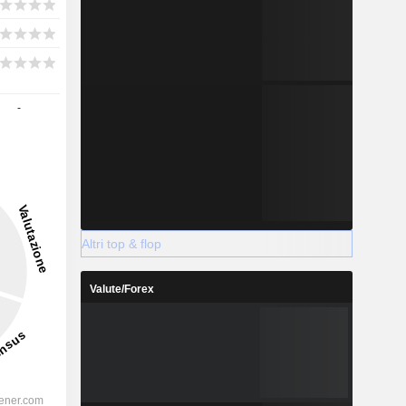
-
Altri top & flop
Valute/Forex