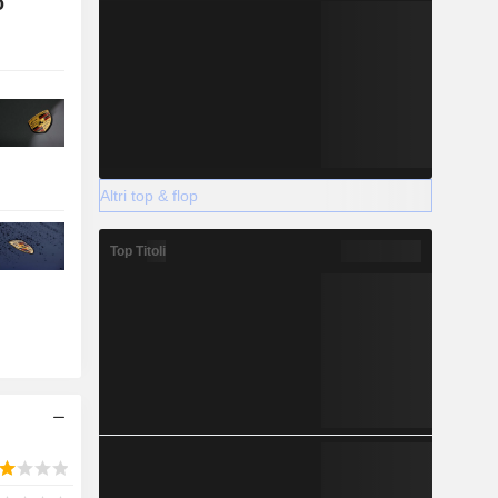
o
Altri top & flop
Top Titoli