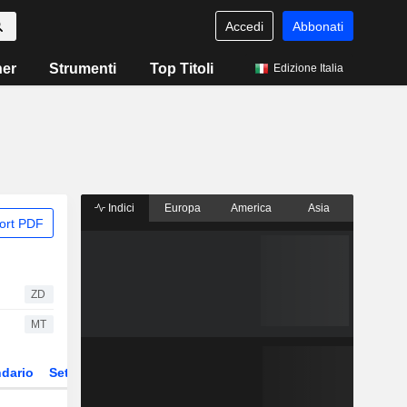
Accedi
Abbonati
ner
Strumenti
Top Titoli
Edizione Italia
Indici
Europa
America
Asia
ort PDF
ZD
MT
dario
Settore
Derivati
ETF