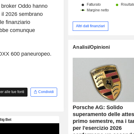
el broker Oddo hanno
r il 2026 sembrano
e finanziario
Altri dati finanziari
vrebbe comunque
Analisi/Opinioni
 STOXX 600 paneuropeo.
 alle tue fonti
Condividi
Porsche AG: Solido
superamento delle attes
primo semestre, ma i ta
per l'esercizio 2026