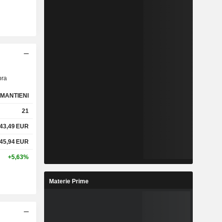
ra
MANTIENI
21
43,49
EUR
45,94
EUR
+5,63%
Materie Prime