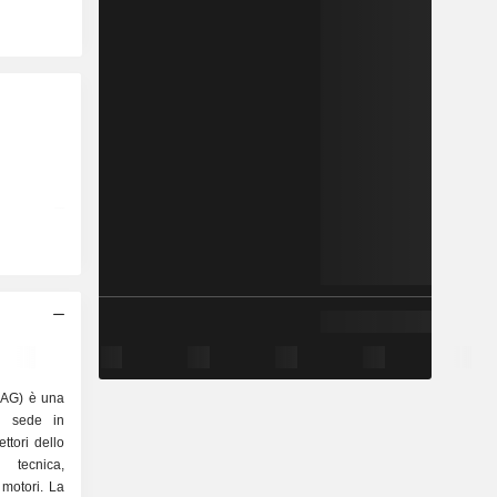
e AG) è una
on sede in
ttori dello
 tecnica,
 motori. La