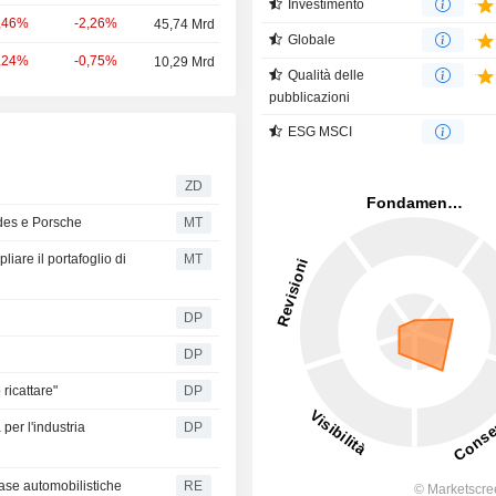
Investimento
-2,26%
,46%
45,74 Mrd
Globale
-0,75%
,24%
10,29 Mrd
Qualità delle
pubblicazioni
ESG MSCI
ZD
edes e Porsche
MT
iare il portafoglio di
MT
DP
DP
ricattare"
DP
per l'industria
DP
 case automobilistiche
RE