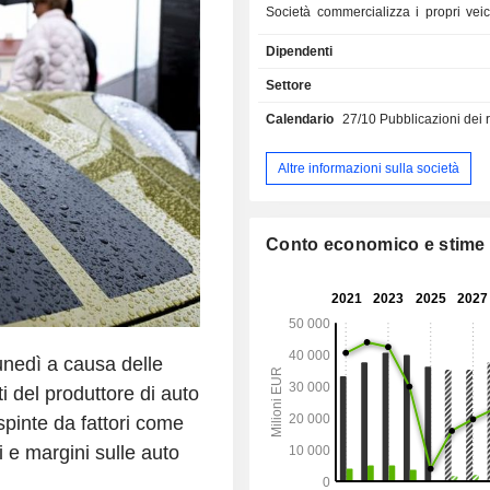
Società commercializza i propri veico
120 paesi in tutto il mondo attraverso
Dipendenti
oltre 900 concessionarie. Oltre al
gamma di prodotti principale, offre
Settore
leasing e finanziamento di veicoli, s
Calendario
27/10
Pubblicazioni dei risulta
mobilità flessibili e una vasta gamma 
e servizi post-vendita.
Altre informazioni sulla società
Conto economico e stime
unedì a causa delle
ti del produttore di auto
spinte da fattori come
i e margini sulle auto