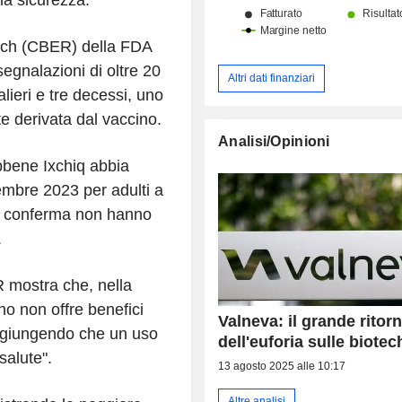
arch (CBER) della FDA
egnalazioni di oltre 20
Altri dati finanziari
alieri e tre decessi, uno
te derivata dal vaccino.
Analisi/Opinioni
ebbene Ixchiq abbia
embre 2023 per adulti a
di conferma non hanno
.
R mostra che, nella
ino non offre benefici
Valneva: il grande ritor
 aggiungendo che un uso
dell'euforia sulle biotec
salute".
13 agosto 2025 alle 10:17
Altre analisi