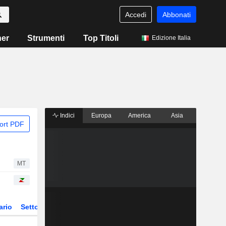
Accedi
Abbonati
ner
Strumenti
Top Titoli
Edizione Italia
Indici
Europa
America
Asia
ort PDF
MT
ario
Settore
Derivati
ETF