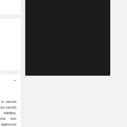
in vaccini
zza vaccini
infettive,
iche non
approccio