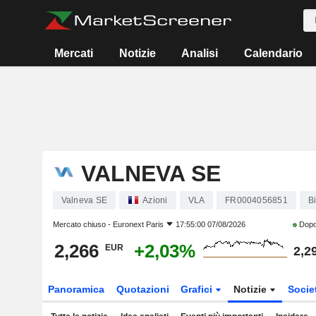
Mercati
Notizie
Analisi
Calendario
VALNEVA SE
Valneva SE
Azioni
VLA
FR0004056851
B
Mercato chiuso -
Euronext Paris
17:55:00 07/08/2026
Dopo
2,266
+2,03%
EUR
2,2
Panoramica
Quotazioni
Grafici
Notizie
Socie