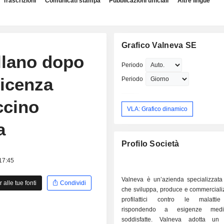
Trascrizioni
Comunicati stampa
Pubblicazioni ufficiali
Altre lingue
Grafico Valneva SE
llano dopo
Periodo
licenza
Periodo
ccino
VLA: Grafico dinamico
a
Profilo Società
 17:45
Valneva è un’azienda specializzata 
alle tue fonti
Condividi
che sviluppa, produce e commerciali
profilattici contro le malattie 
rispondendo a esigenze med
soddisfatte. Valneva adotta un 