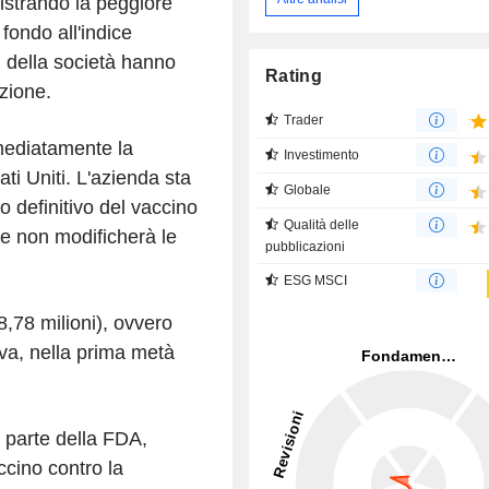
istrando la peggiore
fondo all'indice
ti della società hanno
Rating
azione.
Trader
mediatamente la
Investimento
ati Uniti. L'azienda sta
Globale
ro definitivo del vaccino
Qualità delle
e non modificherà le
pubblicazioni
ESG MSCI
8,78 milioni), ovvero
neva, nella prima metà
 parte della FDA,
ccino contro la