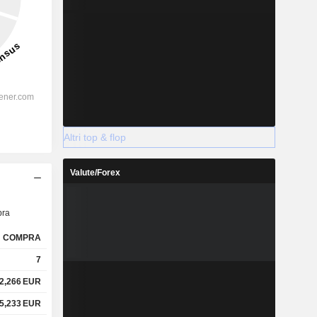
Altri top & flop
Valute/Forex
ra
COMPRA
7
2,266
EUR
5,233
EUR