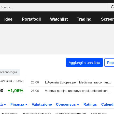
Idee
Portafogli
Watchlist
Trading
Scree
Aggiungi a una lista
Rep
iotecnologia
 chiusura
21:59:59
26/06
L'Agenzia Europea per i Medicinali raccomanda una modifica all'autorizzazione all'immissione in commercio del vaccino contro la Chikungunya di Valneva
90
+1,06%
26/06
Valneva nomina un nuovo presidente del consiglio di amministrazione
tà
Finanza
Valutazione
Consensus
Ratings
Calend