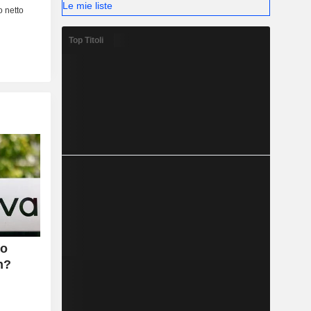
Le mie liste
Top Titoli
no
h?