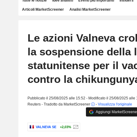
Tutte le notizie
Idee analisti
Eventi più importanti
Insiders
Articoli MarketScreener
Analisi MarketScreener
Le azioni Valneva cro
la sospensione della 
statunitense per il va
contro la chikunguny
Pubblicato il 25/08/2025 alle 15:52 - Modificato il 25/08/2025 alle
Reuters - Tradotto da MarketScreener
-
Visualizza l'originale
Aggiungi MarketScreener 
VALNEVA SE
+2,03%