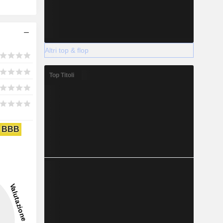
Altri top & flop
Top Titoli
BBB