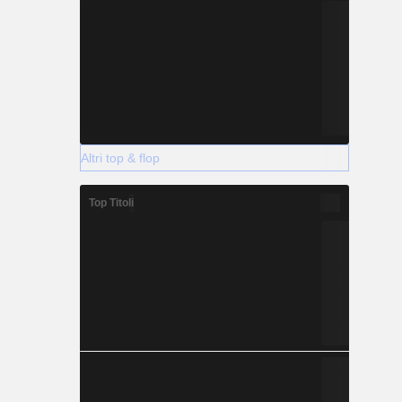
Altri top & flop
Top Titoli