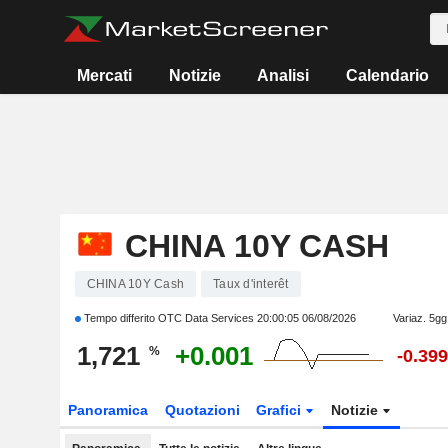
Mercati
Notizie
Analisi
Calendario
CHINA 10Y CASH
CHINA 10Y Cash
Taux d'interêt
Tempo differito OTC Data Services
20:00:05 06/08/2026
Variaz. 5gg
1,721
+0.001
%
-0.399
Panoramica
Quotazioni
Grafici
Notizie