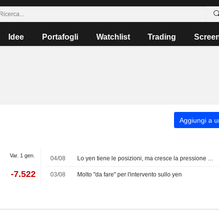
Idee
Portafogli
Watchlist
Trading
Scree
Aggiungi a un
Var. 1 gen.
04/08
Lo yen tiene le posizioni, ma cresce la pressione sui titoli di Stato
-7.522
03/08
Molto "da fare" per l'intervento sullo yen