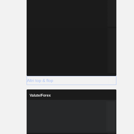
Altri top & flop
Valute/Forex