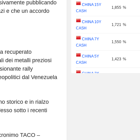
ssivamente pubblicando
CHINA 15Y
1,855
%
azi e che un accordo
CASH
CHINA 10Y
1,721
%
CASH
CHINA 7Y
1,550
%
CASH
ra recuperato
CHINA 5Y
1,423
%
i dei metalli preziosi
CASH
sionante rally
CHINA 3Y
opolitici dal Venezuela
1,286
%
CASH
CHINA 2Y
1,270
%
CASH
mo storico e in rialzo
CHINA 1Y
esso sotto i recenti
1,136
%
CASH
'acronimo TACO –