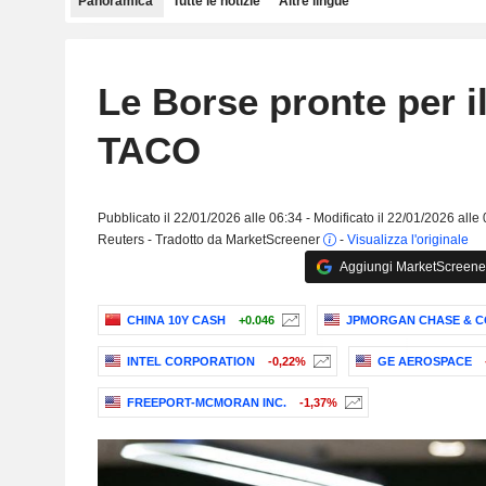
Panoramica
Tutte le notizie
Altre lingue
Le Borse pronte per i
TACO
Pubblicato il 22/01/2026 alle 06:34 - Modificato il 22/01/2026 alle
Reuters - Tradotto da MarketScreener
-
Visualizza l'originale
Aggiungi MarketScreener 
CHINA 10Y CASH
+0.046
JPMORGAN CHASE & C
INTEL CORPORATION
-0,22%
GE AEROSPACE
FREEPORT-MCMORAN INC.
-1,37%