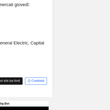
mercati giovedì:
eneral Electric, Capital
 alle tue fonti
Condividi