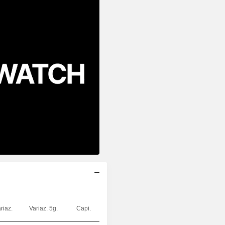
riaz.
Variaz. 5g.
Capi.