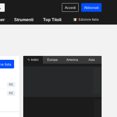
Accedi
Abbonati
ner
Strumenti
Top Titoli
Edizione Italia
Indici
Europa
America
Asia
a lista
RE
RE