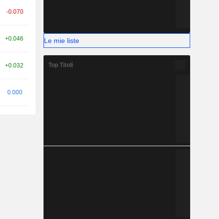
-0.070
+0.046
Le mie liste
Top Titoli
+0.032
0.000
+0.203
+0.134
+0.522