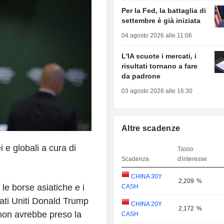
Per la Fed, la battaglia di
settembre è già iniziata
04 agosto 2026 alle 11:06
L'IA scuote i mercati, i
risultati tornano a fare
da padrone
03 agosto 2026 alle 16:30
Altre scadenze
 e globali a cura di
Tasso
Scadenza
d'interesse
CHINA 30Y
2,209
%
 le borse asiatiche e i
CASH
tati Uniti Donald Trump
CHINA 20Y
2,172
%
non avrebbe preso la
CASH