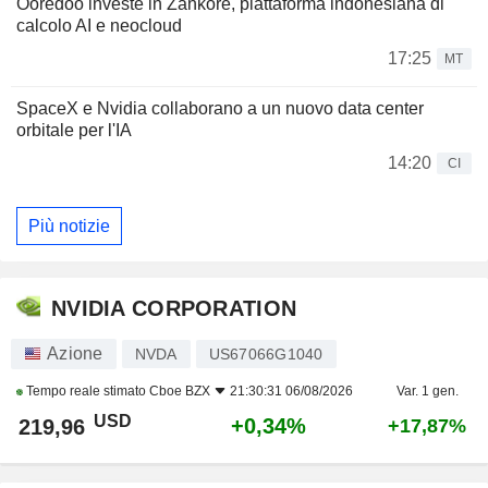
Ooredoo investe in Zankore, piattaforma indonesiana di
calcolo AI e neocloud
17:25
MT
SpaceX e Nvidia collaborano a un nuovo data center
orbitale per l'IA
14:20
CI
Più notizie
NVIDIA CORPORATION
Azione
NVDA
US67066G1040
Tempo reale stimato
Cboe BZX
21:30:31 06/08/2026
Var. 1 gen.
USD
+0,34%
219,96
+17,87%