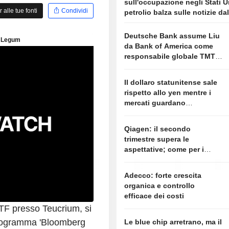
sull'occupazione negli Stati Uni
alle tue fonti
Condividi
petrolio balza sulle notizie dal
Deutsche Bank assume Liu
da Bank of America come
responsabile globale TMT,
secondo alcune fonti
Il dollaro statunitense sale
rispetto allo yen mentre i
mercati guardano
all'accordo con l'Iran e al
rapporto sull'occupazione
Qiagen: il secondo
trimestre supera le
aspettative; come per i
competitor, i target restano
invariati
Adecco: forte crescita
organica e controllo
efficace dei costi
TF presso Teucrium, si
programma 'Bloomberg
Le blue chip arretrano, ma il