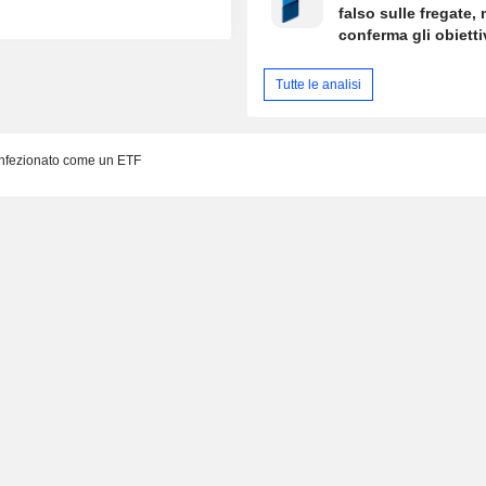
falso sulle fregate,
conferma gli obietti
settore navale
Tutte le analisi
nfezionato come un ETF