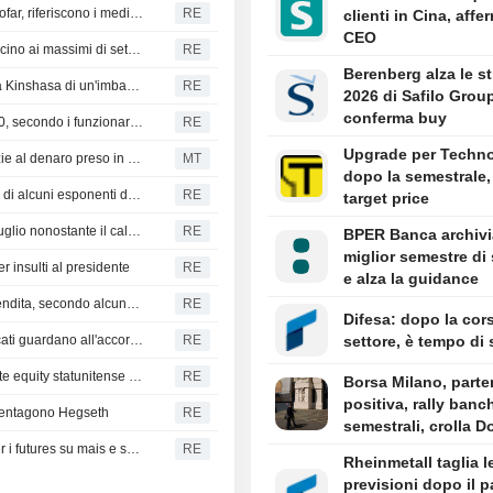
L'Oman interviene per una nave incagliata al largo di Dhofar, riferiscono i media statali
RE
clienti in Cina, affer
CEO
DEBITO FX CANADA - Il dollaro canadese si stabilizza vicino ai massimi di sette settimane in attesa dei dati sull'occupazione
RE
Berenberg alza le s
Congo: test sui passeggeri dopo l'intercettazione vicino a Kinshasa di un'imbarcazione con un sospetto caso di Ebola
RE
2026 di Safilo Grou
conferma buy
I casi di ciclosporosi nel Michigan superano quota 12.400, secondo i funzionari sanitari
RE
Upgrade per Techn
L'effetto leva indica che il mercato è in ipercomprato grazie al denaro preso in prestito, afferma il CEO di Unlimited Funds
MT
dopo la semestrale, 
Il ritmo frenetico degli investimenti nell'IA è ora nel mirino di alcuni esponenti della Fed
RE
target price
Petrobras raggiunge una produzione record di diesel a luglio nonostante il calo dell'utilizzo delle raffinerie
RE
BPER Banca archivia
miglior semestre di
r insulti al presidente
RE
e alza la guidance
Il marchio statunitense di wellness shot Dose valuta la vendita, secondo alcune fonti
RE
Difesa: dopo la cors
Il dollaro statunitense sale rispetto allo yen mentre i mercati guardano all'accordo con l'Iran e al rapporto sull'occupazione
RE
settore, è tempo di 
Dati mostrano che gli hacker hanno preso di mira il private equity statunitense e altre aziende tra cui Blackstone e CME
RE
Borsa Milano, parte
positiva, rally banc
 Pentagono Hegseth
RE
semestrali, crolla D
Il frumento del CBOT inverte la rotta; scambi contenuti per i futures su mais e soia
RE
Rheinmetall taglia l
previsioni dopo il 