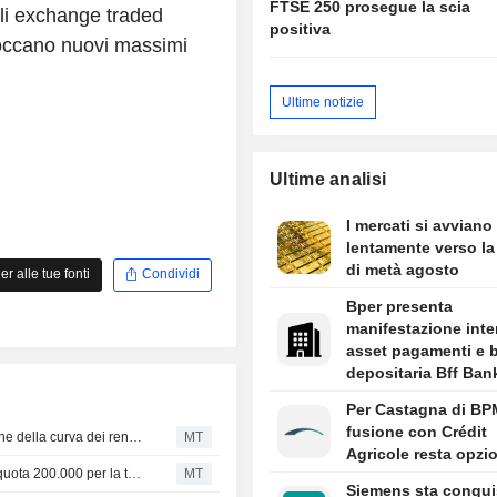
FTSE 250 prosegue la scia
li exchange traded
positiva
 toccano nuovi massimi
Ultime notizie
Ultime analisi
I mercati si avviano
lentamente verso l
di metà agosto
 alle tue fonti
Condividi
Bper presenta
manifestazione inte
asset pagamenti e 
depositaria Bff Ban
Per Castagna di BP
fusione con Crédit
Nessuna interruzione nel rialzo della parte a lungo termine della curva dei rendimenti, afferma Al-Hussainy
MT
Agricole resta opzi
USA: richieste iniziali di sussidi di disoccupazione sotto quota 200.000 per la terza settimana consecutiva
MT
Siemens sta conqu