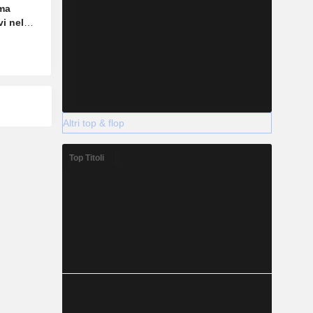
 ma
vi nel
Altri top & flop
Top Titoli