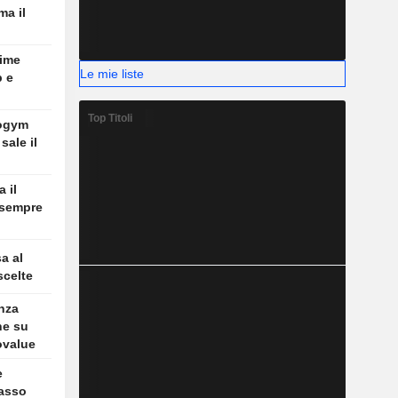
ma il
time
Le mie liste
p e
Top Titoli
ogym
sale il
 il
 sempre
a al
scelte
nza
he su
ovalue
e
passo