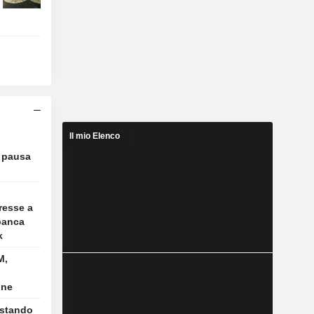
Il mio Elenco
a pausa
resse a
banca
k
M,
one
istando