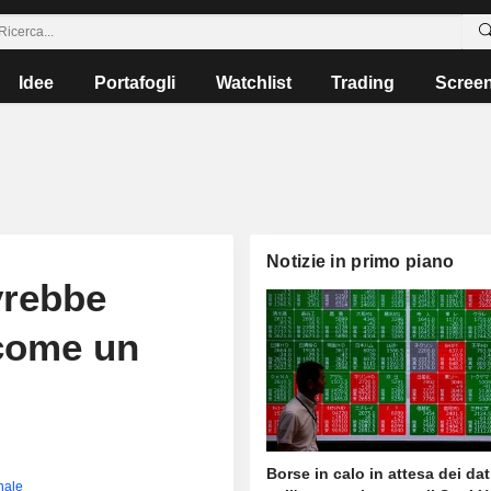
Idee
Portafogli
Watchlist
Trading
Scree
Notizie in primo piano
vrebbe
 come un
Borse in calo in attesa dei dat
inale