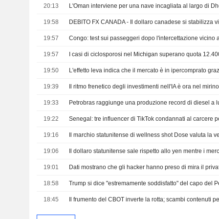
20:13
19:58
19:57
19:57
19:50
19:39
19:33
19:22
Senegal: tre influencer di TikTok condannati al carcere pe
19:16
19:06
19:01
18:58
Trump si dice "estremamente soddisfatto" del capo del
18:45