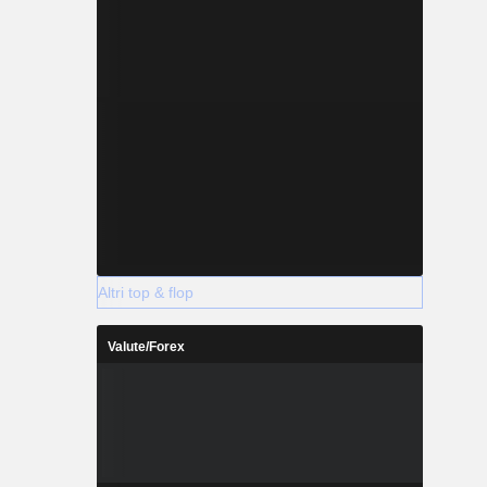
Altri top & flop
Valute/Forex