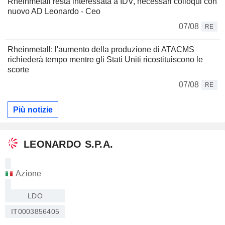
Rheinmetall resta interessata a IDV, necessari colloqui con
nuovo AD Leonardo - Ceo
07/08
RE
Rheinmetall: l'aumento della produzione di ATACMS
richiederà tempo mentre gli Stati Uniti ricostituiscono le
scorte
07/08
RE
Più notizie
LEONARDO S.P.A.
Azione
LDO
IT0003856405