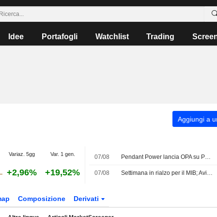
Idee
Portafogli
Watchlist
Trading
Scree
Aggiungi a un
Variaz. 5gg
Var. 1 gen.
07/08
Pendant Power lancia OPA su PLC a EUR3,08 per azione e punta delisting
+2,96%
+19,52%
07/08
Settimana in rialzo per il MIB; Avio top performer, giù Stellantis
map
Composizione
Derivati