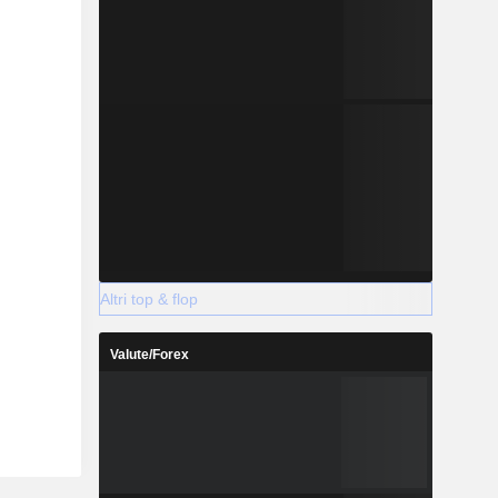
Altri top & flop
Valute/Forex