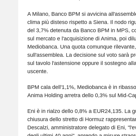
A Milano, Banco BPM si avvicina all'assemble
clima più disteso rispetto a Siena. Il nodo ri
del 3,7% detenuta da Banco BPM in MPS, cost
sul mercato e l'acquisizione di Anima, poi dil
Mediobanca. Una quota comunque rilevante, i
sull'assemblea. La decisione sul voto sarà pre
sul tavolo l'astensione oppure il sostegno alla
uscente.
BPM cala dell'1,1%, Mediobanca è in ribass
Anima Holding arretra dello 0,3% sul Mid-Ca
Eni è in rialzo dello 0,8% a EUR24,135. La gu
chiusura dello stretto di Hormuz rappresent
Descalzi, amministratore delegato di Eni, "l'
degli ultimi 40 anni", aprendo a misure straor