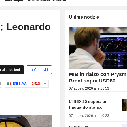
Altre lingue
Articoli MarketScreener
Ultime notizie
o; Leonardo
alle tue fonti
Condividi
MIB in rialzo con Prysm
Brent sopra USD80
ENI S.P.A.
-0,51%
07 agosto 2026 alle 11:53
L'IBEX 35 supera un
traguardo storico
07 agosto 2026 alle 10:23