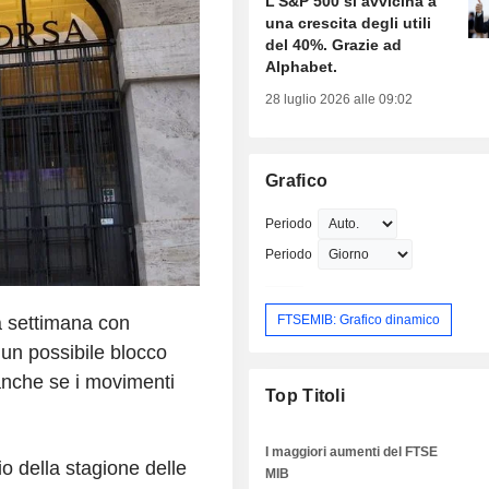
L'S&P 500 si avvicina a
una crescita degli utili
del 40%. Grazie ad
Alphabet.
28 luglio 2026 alle 09:02
Grafico
Periodo
Periodo
FTSEMIB: Grafico dinamico
a settimana con
 un possibile blocco
anche se i movimenti
Top Titoli
I maggiori aumenti del FTSE
vio della stagione delle
MIB