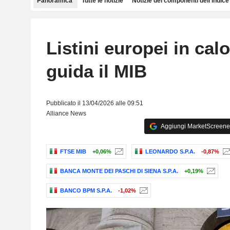
Panoramica
Tutte le notizie
Notizie dei componenti dell'indice
Listini europei in cal
guida il MIB
Pubblicato il 13/04/2026 alle 09:51
Alliance News
Aggiungi MarketScreener 
FTSE MIB
+0,06%
LEONARDO S.P.A.
-0,87%
BANCA MONTE DEI PASCHI DI SIENA S.P.A.
+0,19%
BANCO BPM S.P.A.
-1,02%