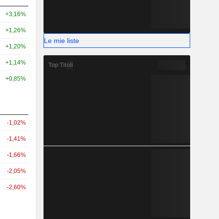
+3,16%
+1,26%
Le mie liste
+1,20%
+1,14%
Top Titoli
+0,85%
-1,02%
-1,41%
-1,66%
-2,05%
-2,60%