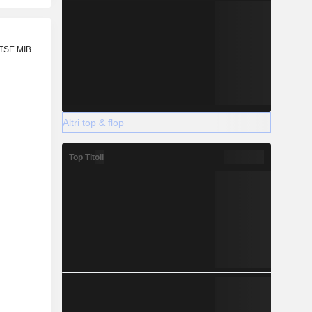
FTSE MIB
Altri top & flop
Top Titoli