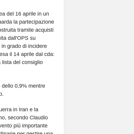
a del 16 aprile in un
guarda la partecipazione
ruita tramite acquisti
uita dall'OPS su
n grado di incidere
sa il 14 aprile dal cda:
 lista del consiglio
o dello 0,9% mentre
p.
erra in Iran e la
ano, secondo Claudio
evento più importante
dinarie per gestire una