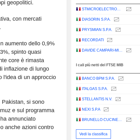
pi geopolitici.
STMICROELECTRONICS N.V.
ativa, con mercati
DIASORIN S.P.A.
.
PRYSMIAN S.P.A.
RECORDATI
 un aumento dello 0,9%
DAVIDE CAMPARI-MILANO N.V.
,3%, spinto quasi
nte core è rimasta
I cali più netti del FTSE MIB
i inflazione di lungo
 l'idea di un approccio
BANCO BPM S.P.A.
ITALGAS S.P.A.
STELLANTIS N.V.
n Pakistan, si sono
ormuz e sul programma
NEXI S.P.A
 ha annunciato
BRUNELLO CUCINELLI S.P.A.
ndo anche azioni contro
Vedi la classifica