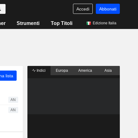
Accedi
Abbonati
ner
Strumenti
Top Titoli
Edizione Italia
Indici
Europa
America
Asia
a lista
AN
AN