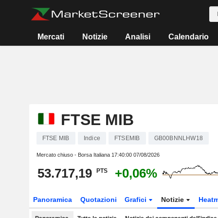
Mercati
Notizie
Analisi
Calendario
FTSE MIB
FTSE MIB
Indice
FTSEMIB
GB00BNNLHW18
Mercato chiuso - Borsa Italiana
17:40:00 07/08/2026
53.717,19
+0,06%
PTS
Panoramica
Quotazioni
Grafici
Notizie
Heat