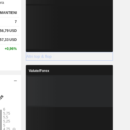
ra
MANTIENI
7
56,79
USD
57,33
USD
+0,96%
Altri top & flop
Valute/Forex