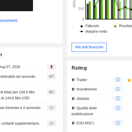
bbonamenti
Altri dati finanziari
n
 Aug 07, 2026
Rating
istribuibili nel secondo
MT
Trader
Investimento
nti totali per 149,6 Mio
MT
t di 144,6 Mio USD
Globale
ondo trimestre e il semestre
CI
Qualità delle
pubblicazioni
ESG MSCI
n contanti supplementare,
CI