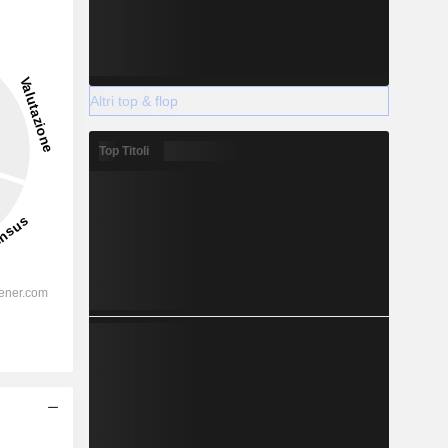
Altri top & flop
Top Titoli