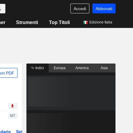
Accedi
Abbonati
ner
Strumenti
Top Titoli
Edizione Italia
Indici
Europa
America
Asia
ort PDF
MT
dario
Settore
Derivati