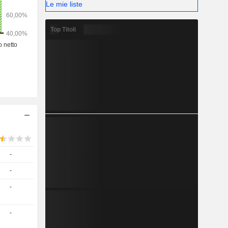
Le mie liste
Top Titoli
-
-
-
-