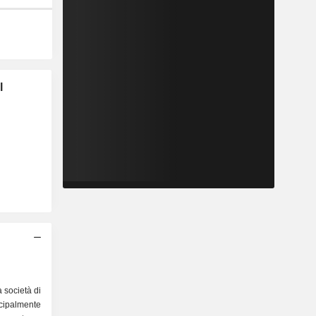
l
 società di
ipalmente