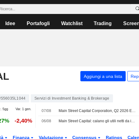
Idee
Portafogli
Watchlist
Trading
Scree
AL
Aggiungi a una lista
Rep
US56035L1044
Servizi di Investment Banking & Brokerage
z. 5gg
Var. 1 gen.
07/08
Main Street Capital Corporation, Q2 2026 Earnings Call, Aug 07, 2026
27%
-2,40%
06/08
Main Street Capital: calano gli utili netti da investimento distribuibili nel secondo trimestre
tà
Finanza
Valutazione
Consensus
Ratings
Calen