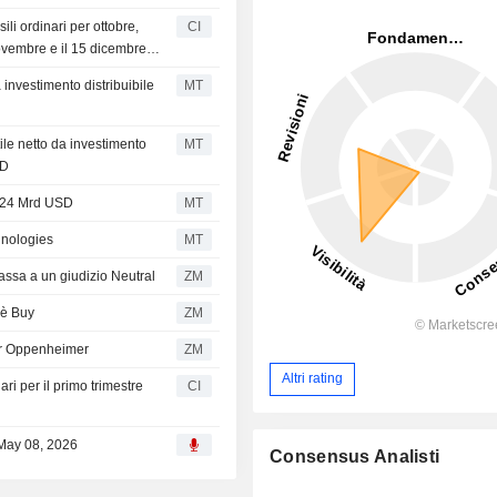
li ordinari per ottobre,
CI
novembre e il 15 dicembre
a investimento distribuibile
MT
ile netto da investimento
MT
SD
 1,24 Mrd USD
MT
hnologies
MT
assa a un giudizio Neutral
ZM
 è Buy
ZM
per Oppenheimer
ZM
Altri rating
ari per il primo trimestre
CI
 May 08, 2026
Consensus Analisti