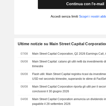
Continua con l'e-mail
Accedi senza limiti
Scopri i nostri a
Ultime notizie su Main Street Capital Corporatio
07/08
Main Street Capital Corporation, Q2 2026 Earnings Call,
06/08
Main Street Capital: calano gli utili netti da investimento d
trimestre
06/08
Flash utili: Main Street Capital registra ricavi da investime
USD nel secondo trimestre, superando le stime di FactSe
06/08
Main Street Capital Corporation riporta gli utili per il sec
conclusosi il 30 giugno 2026
04/08
Main Street Capital Corporation annuncia un dividendo i
pagabile il 28 settembre 2026