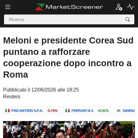
Meloni e presidente Corea Sud
puntano a rafforzare
cooperazione dopo incontro a
Roma
Pubblicato il 12/06/2026 alle 18:25
Reuters
FINCANTIERI S.P.A.
-0,75%
FERRARI N.V.
+0,91%
SAMSUNG