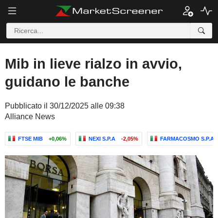
Mib in lieve rialzo in avvio,
guidano le banche
Pubblicato il 30/12/2025 alle 09:38
Alliance News
FTSE MIB
+0,06%
NEXI S.P.A
-2,05%
FARMACOSMO S.P.A.