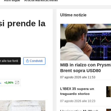
Altre lingue
Articoli MarketScreener
Ultime notizie
si prende la
alle tue fonti
Condividi
MIB in rialzo con Prysm
Brent sopra USD80
07 agosto 2026 alle 11:53
.
+2,06%
L'IBEX 35 supera un
traguardo storico
07 agosto 2026 alle 10:23