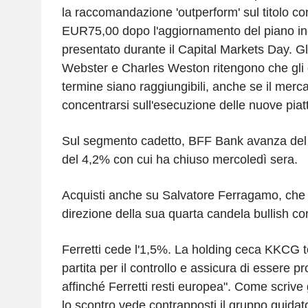
la raccomandazione 'outperform' sul titolo con
EUR75,00 dopo l'aggiornamento del piano in
presentato durante il Capital Markets Day. Gli
Webster e Charles Weston ritengono che gli o
termine siano raggiungibili, anche se il merc
concentrarsi sull'esecuzione delle nuove pia
Sul segmento cadetto, BFF Bank avanza del 2,
del 4,2% con cui ha chiuso mercoledì sera.
Acquisti anche su Salvatore Ferragamo, che 
direzione della sua quarta candela bullish co
Ferretti cede l'1,5%. La holding ceca KKCG to
partita per il controllo e assicura di essere pro
affinché Ferretti resti europea". Come scrive
lo scontro vede contrapposti il gruppo guida