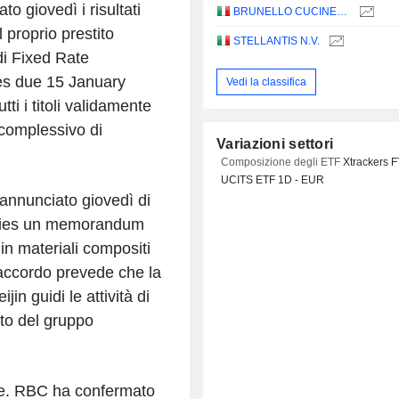
o giovedì i risultati
BRUNELLO CUCINELLI S.P.A.
l proprio prestito
STELLANTIS N.V.
di Fixed Rate
es due 15 January
Vedi la classifica
ti i titoli validamente
o complessivo di
Variazioni settori
Composizione degli ETF
Xtrackers 
UCITS ETF 1D - EUR
 annunciato giovedì di
ogies un memorandum
 in materiali compositi
L'accordo prevede che la
n guidi le attività di
rto del gruppo
ne. RBC ha confermato