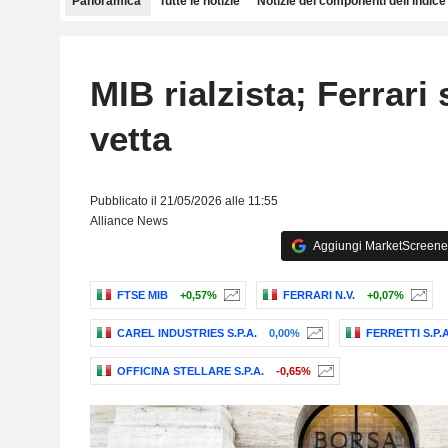
Panoramica
Tutte le notizie
Notizie dei componenti dell'indice
MIB rialzista; Ferrari 
vetta
Pubblicato il 21/05/2026 alle 11:55
Alliance News
Aggiungi MarketScreener 
FTSE MIB
+0,57%
FERRARI N.V.
+0,07%
CAREL INDUSTRIES S.P.A.
0,00%
FERRETTI S.P.A
OFFICINA STELLARE S.P.A.
-0,65%