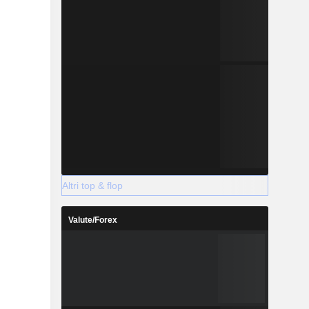
Altri top & flop
Valute/Forex