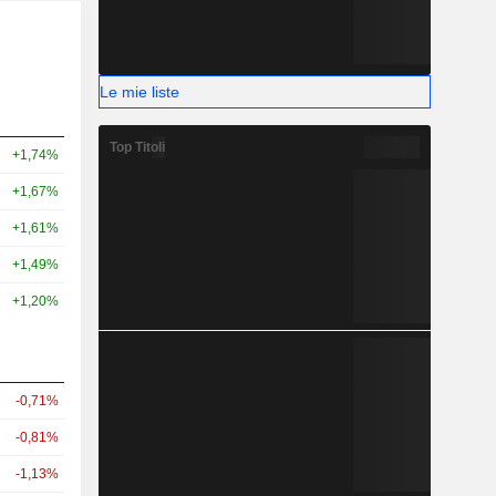
Le mie liste
Top Titoli
+1,74%
+1,67%
+1,61%
+1,49%
+1,20%
-0,71%
-0,81%
-1,13%