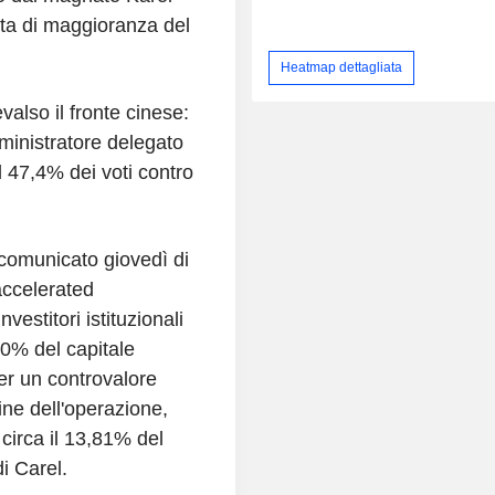
sta di maggioranza del
Heatmap dettagliata
also il fronte cinese:
inistratore delegato
l 47,4% dei voti contro
 comunicato giovedì di
accelerated
estitori istituzionali
5,0% del capitale
er un controvalore
ine dell'operazione,
circa il 13,81% del
di Carel.