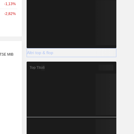
-1,13%
-2,82%
Altri top & flop
FTSE MIB
Top Titoli