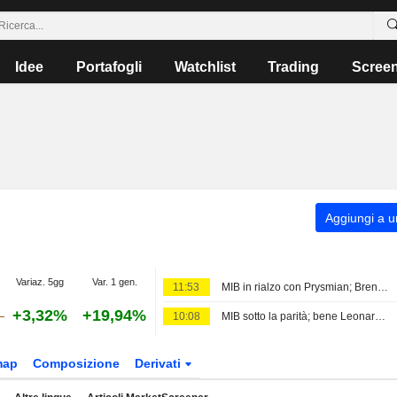
Idee
Portafogli
Watchlist
Trading
Scree
Aggiungi a un
Variaz. 5gg
Var. 1 gen.
11:53
MIB in rialzo con Prysmian; Brent sopra USD80
+3,32%
+19,94%
10:08
MIB sotto la parità; bene Leonardo, giù Stellantis
map
Composizione
Derivati