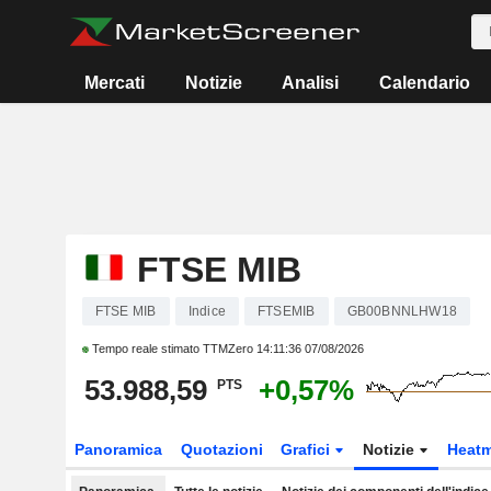
Mercati
Notizie
Analisi
Calendario
FTSE MIB
FTSE MIB
Indice
FTSEMIB
GB00BNNLHW18
Tempo reale stimato TTMZero
14:11:36 07/08/2026
53.988,59
+0,57%
PTS
Panoramica
Quotazioni
Grafici
Notizie
Heat