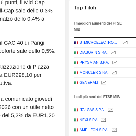
6 punti, il Mid-Cap
Top Titoli
ll-Cap sale dello 0,3%
 rialzo dello 0,4% a
I maggiori aumenti del FTSE
MIB
il CAC 40 di Parigi
STMICROELECTRONICS N.V.
oforte sale dello 0,5%.
DIASORIN S.P.A.
PRYSMIAN S.P.A.
talizzazione di Piazza
MONCLER S.P.A.
% a EUR298,10 per
utiva.
GENERALI
I cali più netti del FTSE MIB
 ha comunicato giovedì
2026 con un utile netto
ITALGAS S.P.A.
to del 5,2% da EUR1,20
NEXI S.P.A
AMPLIFON S.P.A.