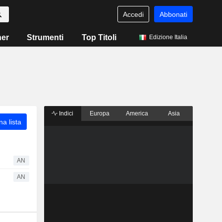
Accedi
Abbonati
ner
Strumenti
Top Titoli
Edizione Italia
Indici
Europa
America
Asia
a lista
AN
AN