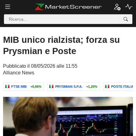
MIB unico rialzista; forza su
Prysmian e Poste
Pubblicato il 08/05/2026 alle 11:55
Alliance News
FTSE MIB
+0,06%
PRYSMIAN S.P.A.
+1,20%
POSTE ITALIANE