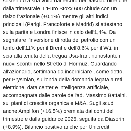
sostenuto a sua volta dai record del Nasdaq oltre che
dalla trimestrale. L'Euro Stoxx 600 chiude con un
rialzo frazionale (+0,1%) mentre gli altri indici
principali (Parigi, Francoforte e Madrid) si attestano
sulla parità e Londra finisce in calo dell'1,4%. Da
segnalare l'inversione di rotta del petrolio con un
tonfo dell'11% per il Brent e dell'8,6% per il Wti, in
scia alla tenuta della tregua Usa-Iran, nonostante i
nuovi scontri nello Stretto di Hormuz. Guardando
all'azionario, settimana da incorniciare , come detto,
per Prysmian, sull'onda della domanda legata a reti
elettriche, data center e intelligenza artificiale,
accompagnata dalle parole dell'ad, Massimo Battaini,
sui piani di crescita organica e M&A. Sugli scudi
anche Amplifon (+16,5%) premiata dai conti del
trimestre e dalla guidance 2026, seguita da Diasorin
(+8,9%). Bilancio positivo anche per Unicredit