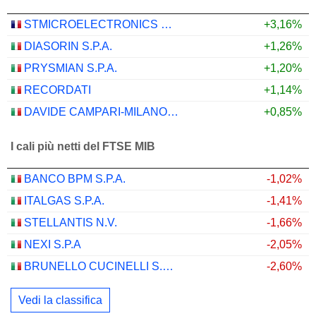
STMICROELECTRONICS N.V.
+3,16%
DIASORIN S.P.A.
+1,26%
PRYSMIAN S.P.A.
+1,20%
RECORDATI
+1,14%
DAVIDE CAMPARI-MILANO N.V.
+0,85%
I cali più netti del FTSE MIB
BANCO BPM S.P.A.
-1,02%
ITALGAS S.P.A.
-1,41%
STELLANTIS N.V.
-1,66%
NEXI S.P.A
-2,05%
BRUNELLO CUCINELLI S.P.A.
-2,60%
Vedi la classifica