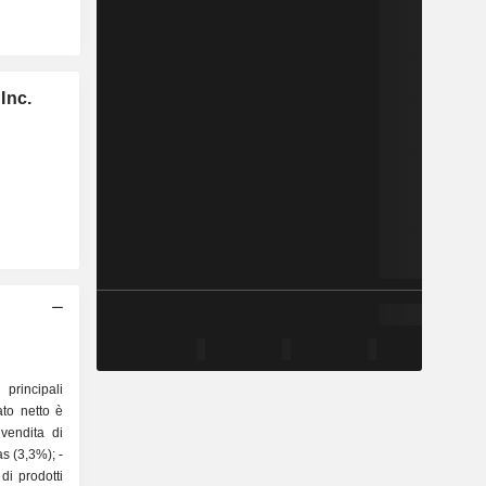
Inc.
principali
ato netto è
di prodotti