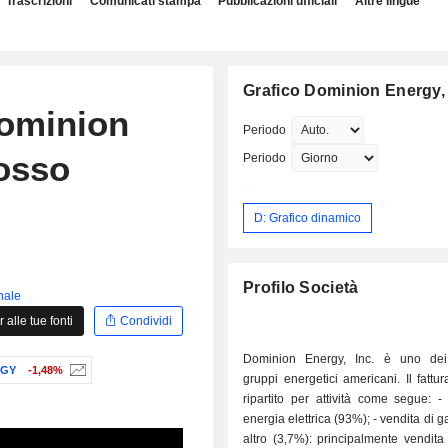
Trascrizioni
Comunicati stampa
Pubblicazioni ufficiali
Altre lingue
Grafico Dominion Energy, 
Dominion
Periodo
losso
Periodo
D: Grafico dinamico
Profilo Società
inale
alle tue fonti
Condividi
Dominion Energy, Inc. è uno dei 
RGY
-1,48%
gruppi energetici americani. Il fattur
ripartito per attività come segue: - vendita di
energia elettrica (93%); - vendita di gas (3,3%); -
altro (3,7%): principalmente vendita 