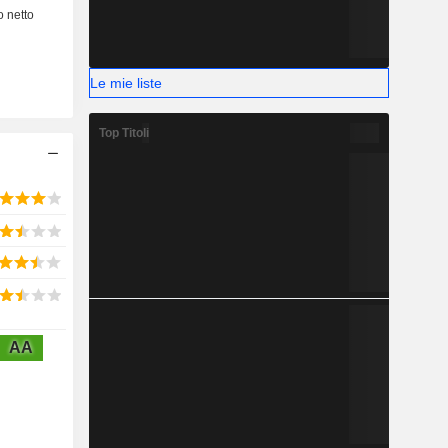
Le mie liste
Top Titoli
AA