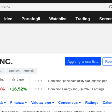
Idee
Portafogli
Watchlist
Trading
Scree
NC.
Aggiungi a una lista
Rep
7
Utilities-Elettricità
 5gg
Var. 1 gen.
31/07
Dominion, principale utility statunitense per i data center, supera le stime sugli utili
3%
+16,52%
31/07
Dominion Energy, Inc., Q2 2026 Earnings Call, Jul 31, 2026
tà
Finanza
Valutazione
Consensus
Ratings
Calen