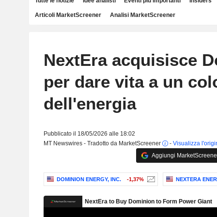
Tutte le notizie
Idee analisti
Eventi più importanti
Insiders
Articoli MarketScreener
Analisi MarketScreener
NextEra acquisisce 
per dare vita a un co
dell'energia
Pubblicato il 18/05/2026 alle 18:02
MT Newswires - Tradotto da MarketScreener
-
Visualizza l'orig
Aggiungi MarketScreener 
DOMINION ENERGY, INC.
-1,37%
NEXTERA ENE