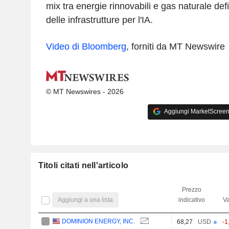
mix tra energie rinnovabili e gas naturale def
delle infrastrutture per l'IA.
Video di Bloomberg
, forniti da MT Newswire
© MT Newswires - 2026
Aggiungi MarketScreener
Titoli citati nell'articolo
Prezzo
Aggiungi a una lista
indicativo
Va
DOMINION ENERGY, INC.
68,27
USD
-1