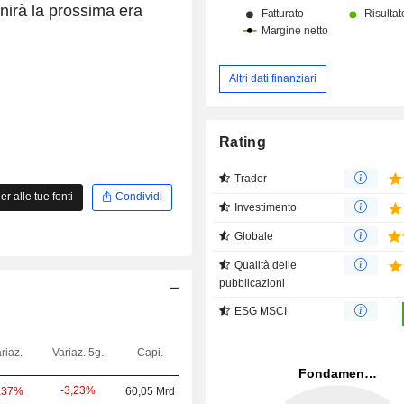
inirà la prossima era
Altri dati finanziari
Rating
Trader
 alle tue fonti
Condividi
Investimento
Globale
Qualità delle
pubblicazioni
ESG MSCI
riaz.
Variaz. 5g.
Capi.
-3,23%
,37%
60,05 Mrd