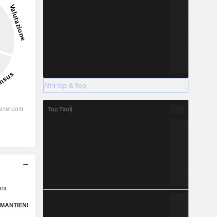
Altri top & flop
Top Titoli
ra
MANTIENI