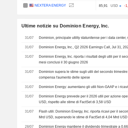
NEXTERA ENERGY
85,91
USD
-1
Ultime notizie su Dominion Energy, Inc.
31/07
Dominion, principale utility statunitense per i data center, 
31/07
Dominion Energy, Inc., Q2 2026 Earnings Call, Jul 31, 20
31/07
Dominion Energy, Inc. riporta i risultati degli utili per il se
mesi conclusi il 30 giugno 2026
31/07
Dominion supera le stime sugli utili del secondo trimestre
compensa l'aumento delle spese
31/07
Dominion Energy: aumentano gli utili Non-GAAP e i ricavi
31/07
Dominion Energy prevede per il 2026 utili per azione oper
USD, rispetto alle stime di FactSet di 3,58 USD
31/07
Flash utili: Dominion Energy, Inc. riporta ricavi per il seco
Mrd USD, superando le stime di FactSet di 4,04 Mrd USD
28/07
Dominion Energy mantiene il dividendo trimestrale a 0,6