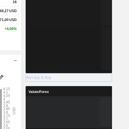
16
68,27
USD
71,00
USD
+4,00%
Altri top & flop
Valute/Forex