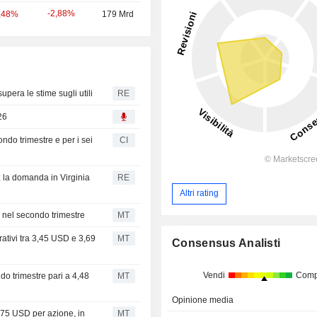
-2,88%
,48%
179 Mrd
supera le stime sugli utili
RE
26
condo trimestre e per i sei
CI
: la domanda in Virginia
RE
Altri rating
 nel secondo trimestre
MT
ativi tra 3,45 USD e 3,69
MT
Consensus Analisti
Vendi
Comp
ndo trimestre pari a 4,48
MT
Opinione media
675 USD per azione, in
MT