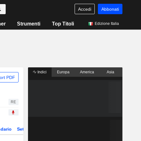
Accedi
Abbonati
ner
Strumenti
Top Titoli
Edizione Italia
Indici
Europa
America
Asia
ort PDF
RE
dario
Settore
Derivati
ETF