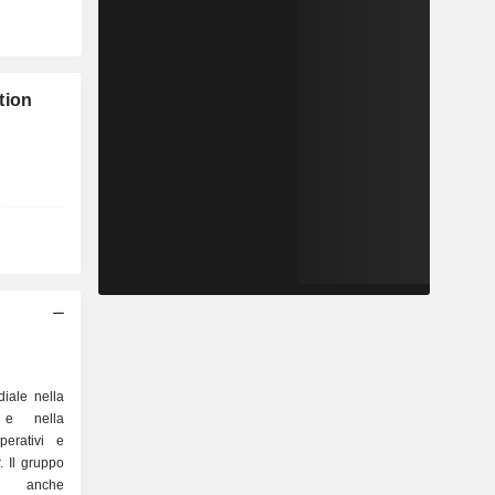
tion
iale nella
o e nella
perativi e
 Il gruppo
a anche