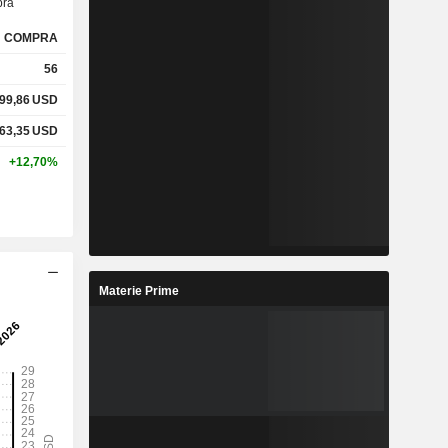
ra
COMPRA
56
99,86
USD
63,35
USD
+12,70%
Materie Prime