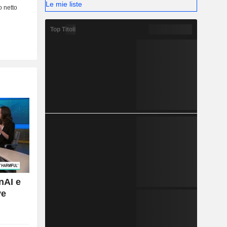
Le mie liste
Top Titoli
enAI e
ve
"