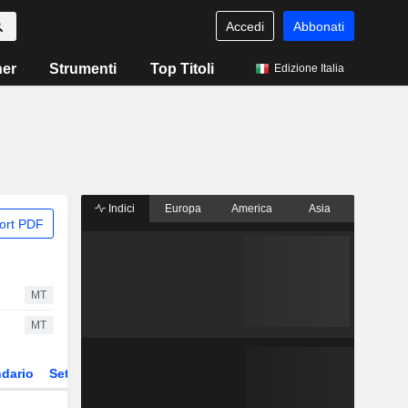
Accedi
Abbonati
ner
Strumenti
Top Titoli
Edizione Italia
Indici
Europa
America
Asia
ort PDF
MT
MT
dario
Settore
Derivati
ETF