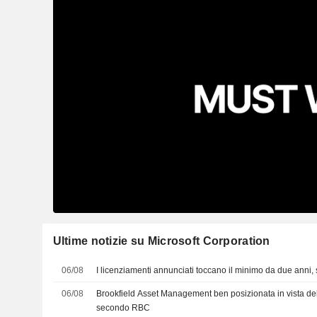
Ultime notizie su Microsoft Corporation
06/08
I licenziamenti annunciati toccano il minimo da due anni
06/08
Brookfield Asset Management ben posizionata in vista del c
secondo RBC