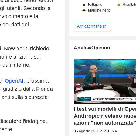
gli utenti. Secondo la
oinvolgimento e la
 dei dati dei
Altri dati finanziari
Analisi/Opinioni
di New York, richiede
nori e anziani, sui
ndali interne.
er
OpenAI
, prossima
in giudizio dalla Florida
ianti sulla sicurezza
I test sui modelli di Op
Anthropic rivelano nuo
iscutere l'indagine,
azioni "non autorizzate
mente.
05 agosto 2026 alle 16:24