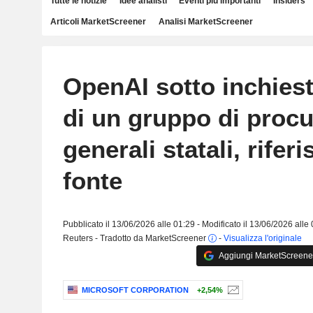
Tutte le notizie
Idee analisti
Eventi più importanti
Insiders
Articoli MarketScreener
Analisi MarketScreener
OpenAI sotto inchiest
di un gruppo di procu
generali statali, rifer
fonte
Pubblicato il 13/06/2026 alle 01:29 - Modificato il 13/06/2026 alle
Reuters - Tradotto da MarketScreener
-
Visualizza l'originale
Aggiungi MarketScreener 
MICROSOFT CORPORATION
+2,54%