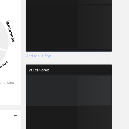
Altri top & flop
Valute/Forex