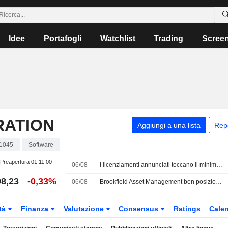
Idee
Portafogli
Watchlist
Trading
Scree
RATION
Aggiungi a una lista
Rep
1045
Software
Preapertura
01:11:00
06/08
I licenziamenti annunciati toccano il minimo da due anni, secondo un rapporto
8,23
-0,33%
06/08
Brookfield Asset Management ben posizionata in vista del ciclo di raccolta fondi, secondo RBC
tà
Finanza
Valutazione
Consensus
Ratings
Calen