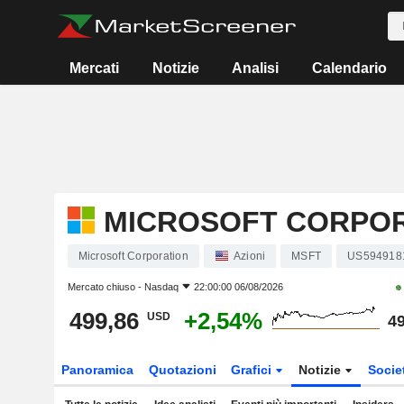
Mercati
Notizie
Analisi
Calendario
MICROSOFT CORPO
Microsoft Corporation
Azioni
MSFT
US594918
Mercato chiuso -
Nasdaq
22:00:00 06/08/2026
499,86
+2,54%
USD
49
Panoramica
Quotazioni
Grafici
Notizie
Socie