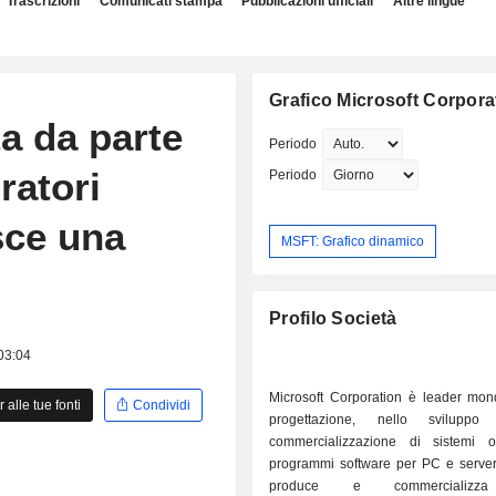
Trascrizioni
Comunicati stampa
Pubblicazioni ufficiali
Altre lingue
Grafico Microsoft Corpora
a da parte
Periodo
ratori
Periodo
isce una
MSFT: Grafico dinamico
Profilo Società
 03:04
Microsoft Corporation è leader mond
alle tue fonti
Condividi
progettazione, nello svilupp
commercializzazione di sistemi o
programmi software per PC e server.
produce e commercializz