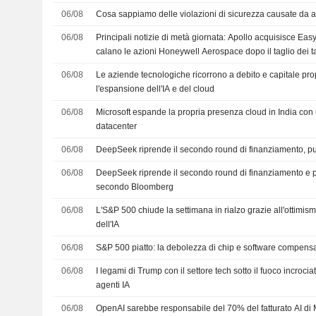
06/08
Cosa sappiamo delle violazioni di sicurezza causate da age
06/08
Principali notizie di metà giornata: Apollo acquisisce Ea
calano le azioni Honeywell Aerospace dopo il taglio dei t
06/08
Le aziende tecnologiche ricorrono a debito e capitale pro
l'espansione dell'IA e del cloud
06/08
Microsoft espande la propria presenza cloud in India con
datacenter
06/08
DeepSeek riprende il secondo round di finanziamento, pu
06/08
DeepSeek riprende il secondo round di finanziamento e 
secondo Bloomberg
06/08
L'S&P 500 chiude la settimana in rialzo grazie all'ottimi
dell'IA
06/08
S&P 500 piatto: la debolezza di chip e software compensa
06/08
I legami di Trump con il settore tech sotto il fuoco incrocia
agenti IA
06/08
OpenAI sarebbe responsabile del 70% del fatturato AI di 