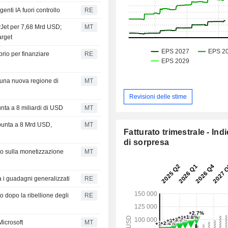
nti IA fuori controllo
RE
syJet per 7,68 Mrd USD;
MT
arget
prio per finanziare
RE
 una nuova regione di
MT
Revisioni delle stime
nta a 8 miliardi di USD
MT
punta a 8 Mrd USD,
MT
Fatturato trimestrale - Ind
di sorpresa
smo sulla monetizzazione
MT
 i guadagni generalizzati
RE
to dopo la ribellione degli
RE
Microsoft
MT