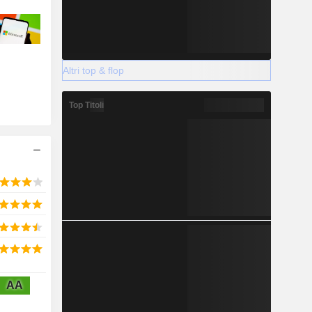
Altri top & flop
Top Titoli
AA