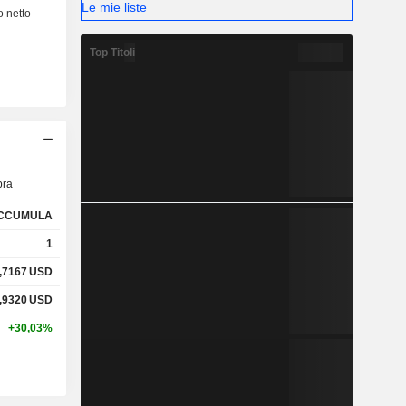
Le mie liste
Top Titoli
ra
CCUMULA
1
,7167
USD
,9320
USD
+30,03%