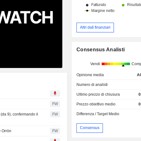
Altri dati finanziari
Consensus Analisti
Vendi
Comp
Opinione media
A
Numero di analisti
Ultimo prezzo di chiusura
0
FW
Prezzo obiettivo medio
0
Differenza / Target Medio
 (da 9), confermando il
FW
Consensus
e Orrön
FW