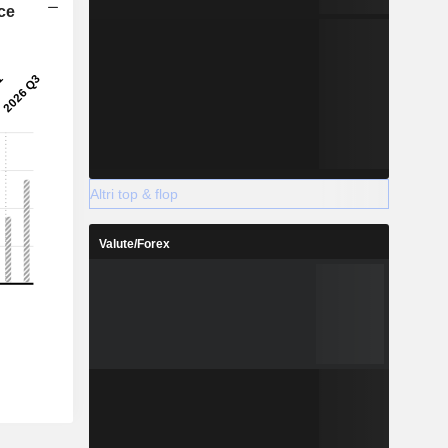
ice
Altri top & flop
Valute/Forex