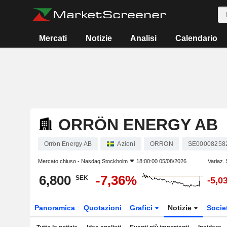
Mercati
Notizie
Analisi
Calendario
ORRÖN ENERGY AB
Orrön Energy AB
Azioni
ORRON
SE00008258
Mercato chiuso -
Nasdaq Stockholm
18:00:00 05/08/2026
Variaz.
6,800
-7,36%
SEK
-5,0
Panoramica
Quotazioni
Grafici
Notizie
Socie