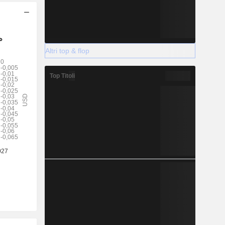
Altri top & flop
Top Titoli