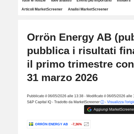
Tutte le notizie
Idee analisti
Eventi più importanti
Insiders
Articoli MarketScreener
Analisi MarketScreener
Orrön Energy AB (pub
pubblica i risultati fi
il primo trimestre con
31 marzo 2026
Pubblicato il 06/05/2026 alle 13:38 - Modificato il 06/05/2026 alle
S&P Capital IQ - Tradotto da MarketScreener
-
Visualizza l'orig
Aggiungi MarketScreener 
ORRÖN ENERGY AB
-7,36%