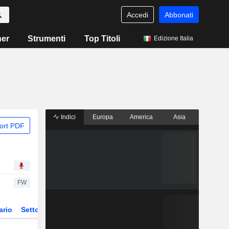
Accedi
Abbonati
ner
Strumenti
Top Titoli
Edizione Italia
Indici
Europa
America
Asia
ort PDF
FW
ario
Settore
Derivati
ETF