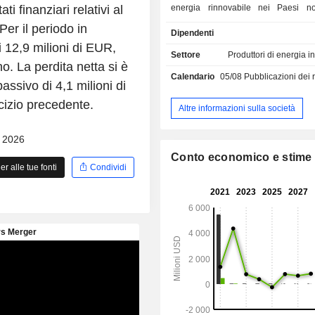
i finanziari relativi al
energia rinnovabile nei Paesi no
hanno un mercato stabile e maturo pe
er il periodo in
Dipendenti
rinnovabile, seguito da una p
i 12,9 milioni di EUR,
espansione in Europa. Il suo po
Settore
Produttori di energia i
consiste in tre attività eoliche e idroel
o. La perdita netta si è
Calendario
05/08
Pubblicazioni dei risulta
Paesi nordici: il parco e
assivo di 4,1 milioni di
Metsalamminkangas (MLK) in Finlan
rcizio precedente.
diventato operativo nel 2022, l
Altre informazioni sulla società
idroelettrica di Leikanger in Norve
pienamente operativa e il parco
- 2026
Karskruv nel sud della Svezia, che è
Conto economico e stime
sviluppo.
 alle tue fonti
Condividi