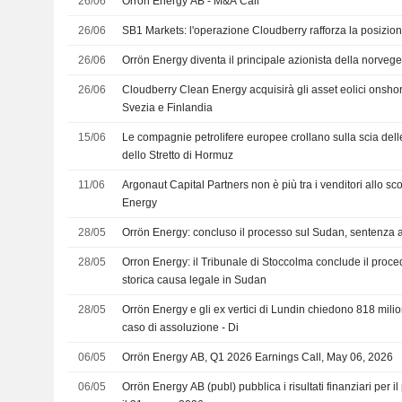
26/06
Orrön Energy AB - M&A Call
26/06
SB1 Markets: l'operazione Cloudberry rafforza la posizion
26/06
Orrön Energy diventa il principale azionista della norve
26/06
Cloudberry Clean Energy acquisirà gli asset eolici onsho
Svezia e Finlandia
15/06
Le compagnie petrolifere europee crollano sulla scia dell
dello Stretto di Hormuz
11/06
Argonaut Capital Partners non è più tra i venditori allo sc
Energy
28/05
Orrön Energy: concluso il processo sul Sudan, sentenza 
28/05
Orron Energy: il Tribunale di Stoccolma conclude il proced
storica causa legale in Sudan
28/05
Orrön Energy e gli ex vertici di Lundin chiedono 818 milion
caso di assoluzione - Di
06/05
Orrön Energy AB, Q1 2026 Earnings Call, May 06, 2026
06/05
Orrön Energy AB (publ) pubblica i risultati finanziari per i