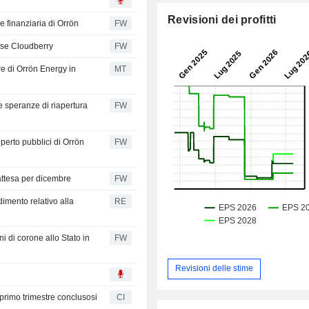
Revisioni dei profitti
e finanziaria di Orrön
FW
gese Cloudberry
FW
re di Orrön Energy in
MT
e speranze di riapertura
FW
operto pubblici di Orrön
FW
attesa per dicembre
FW
imento relativo alla
RE
i di corone allo Stato in
FW
Revisioni delle stime
l primo trimestre conclusosi
CI