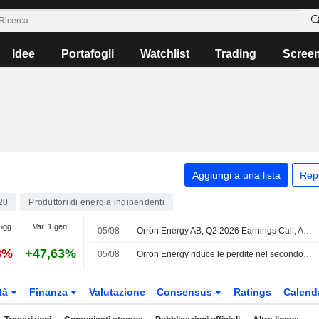
Idee
Portafogli
Watchlist
Trading
Scree
Aggiungi a una lista
Rep
20
Produttori di energia indipendenti
 5gg
Var. 1 gen.
05/08
Orrön Energy AB, Q2 2026 Earnings Call, Aug 05, 2026
3%
+47,63%
05/08
Orrön Energy riduce le perdite nel secondo trimestre
tà
Finanza
Valutazione
Consensus
Ratings
Calend