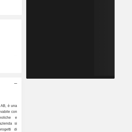
 AB, è una
ovabile con
eoliche e
'azienda si
rogetti di