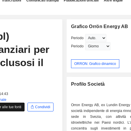
Trascrizioni
Comunicati stampa
Pubblicazioni ufficiali
Altre lingue
Grafico Orrön Energy AB
l)
Periodo
nanziari per
Periodo
clusosi il
ORRON: Grafico dinamico
Profilo Società
 14:43
inale
Orron Energy AB, ex Lundin Energy
alle tue fonti
Condividi
società indipendente di energia rinn
sede in Svezia, con attività 
idroelettriche nei Paesi nordici. L
concentra sugli investimenti in p