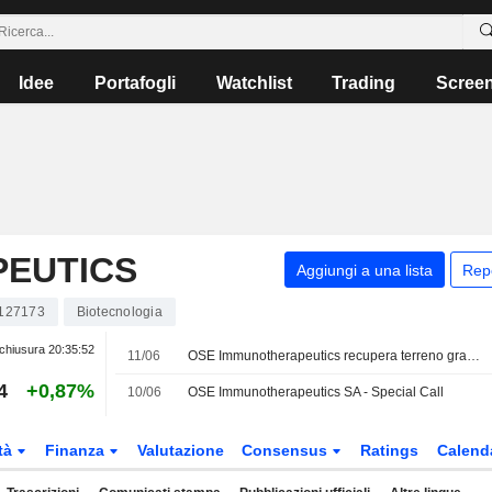
Idee
Portafogli
Watchlist
Trading
Scree
EUTICS
Aggiungi a una lista
Rep
127173
Biotecnologia
chiusura
20:35:52
11/06
OSE Immunotherapeutics recupera terreno grazie a Oddo BHF
4
+0,87%
10/06
OSE Immunotherapeutics SA - Special Call
tà
Finanza
Valutazione
Consensus
Ratings
Calend