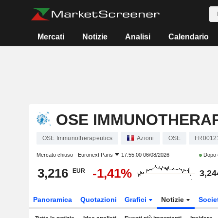
Mercati
Notizie
Analisi
Calendario
OSE IMMUNOTHERAP
OSE Immunotherapeutics
Azioni
OSE
FR0012
Mercato chiuso -
Euronext Paris
17:55:00 06/08/2026
Dopo 
3,216
-1,41%
EUR
3,24
Panoramica
Quotazioni
Grafici
Notizie
Socie