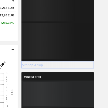
4
3,262
EUR
12,70
EUR
+289,33%
Altri top & flop
Valute/Forex