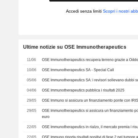
Accedi senza limiti
Scopri i nostri a
Ultime notizie su OSE Immunotherapeutics
11/06
OSE Immunotherapeutics recupera terreno grazie a Odd
10/06
OSE Immunotherapeutics SA - Special Call
05/06
OSE Immunotherapeutics SA: i revisori sollevano dubbi su
04/06
OSE Immunotherapeutics pubblica i risultati 2025
29/05
OSE Immuno si assicura un finanziamento ponte con IRI
29/05
OSE Immunotherapeutics si assicura un finanziamento pont
euro
22/05
OSE Immunotherapeutics in rialzo, il mercato premia i risul
22/05
OSE Immuno riporta risultati positivi di fase 2 nel tumore a