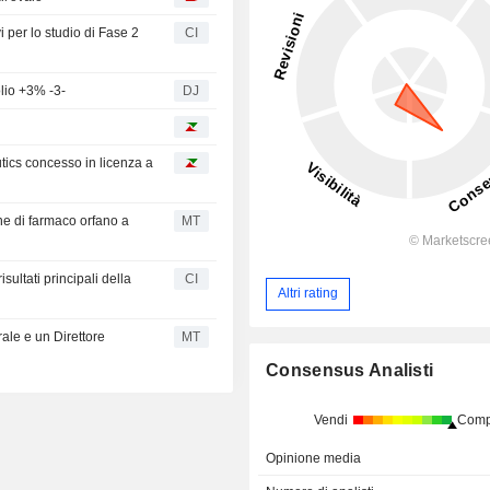
 per lo studio di Fase 2
CI
olio +3% -3-
DJ
ics concesso in licenza a
e di farmaco orfano a
MT
ltati principali della
CI
Altri rating
le e un Direttore
MT
Consensus Analisti
Vendi
Comp
Opinione media