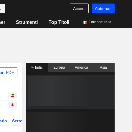
Accedi
Abbonati
ner
Strumenti
Top Titoli
Edizione Italia
Indici
Europa
America
Asia
ort PDF
ario
Settore
Derivati