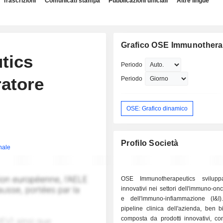
Trascrizioni
Comunicati stampa
Pubblicazioni ufficiali
Altre lingue
Grafico OSE Immunothera
tics
Periodo
atore
Periodo
OSE: Grafico dinamico
Profilo Società
inale
OSE Immunotherapeutics sviluppa
innovativi nei settori dell'immuno-onc
e dell'immuno-infiammazione (I&I).
pipeline clinica dell'azienda, ben b
composta da prodotti innovativi, co