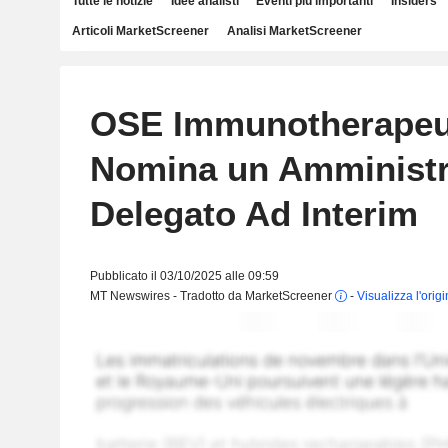
Tutte le notizie
Idee analisti
Eventi più importanti
Insiders
Articoli MarketScreener
Analisi MarketScreener
OSE Immunotherapeu
Nomina un Amministr
Delegato Ad Interim
Pubblicato il 03/10/2025 alle 09:59
MT Newswires - Tradotto da MarketScreener
-
Visualizza l'orig