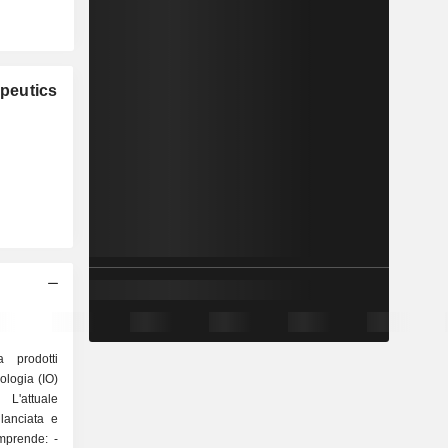
peutics
 prodotti
ologia (IO)
 L'attuale
ilanciata e
mprende: -