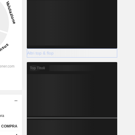
Altri top & flop
Top Titoli
ra
COMPRA