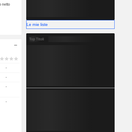
terapeutico
cologia; -
rata sullo
 citochine
Le mie liste
Top Titoli
-
-
-
-