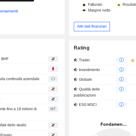
sull’ottimizzazione del potenziale 
delle cellule mieloidi nell’immuno-on
bbonamenti
Piattaforma delle citochine, incent
sfruttamento del Cis-Delivery delle
nell’IO e nell’I&I.
Altri dati finanziari
Rating
o BHF
Trader
Investimento
lla continuità aziendale
CI
Globale
Qualità delle
pubblicazioni
S
ESG MSCI
e fino a 19 milioni di
MT
tati dello studio
ll'ovaio