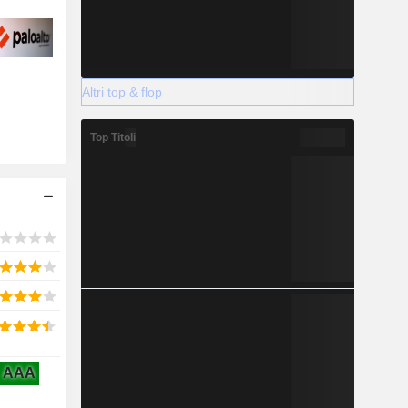
Altri top & flop
Top Titoli
AAA