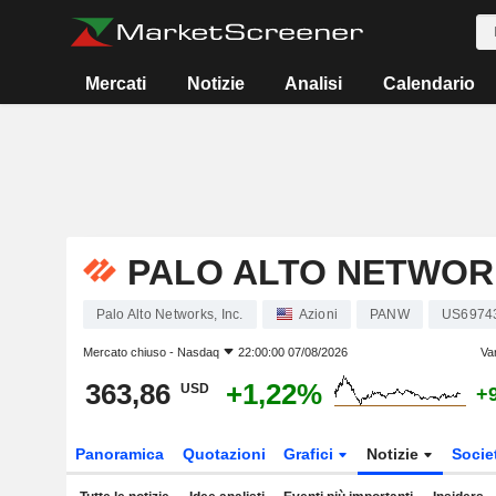
Mercati
Notizie
Analisi
Calendario
PALO ALTO NETWORK
Palo Alto Networks, Inc.
Azioni
PANW
US6974
Mercato chiuso -
Nasdaq
22:00:00 07/08/2026
Va
363,86
+1,22%
USD
+
Panoramica
Quotazioni
Grafici
Notizie
Socie