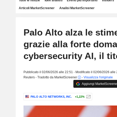
Tutte le notizie
Idee analisti
Eventi più importanti
Insiders
Articoli MarketScreener
Analisi MarketScreener
Palo Alto alza le stim
grazie alla forte dom
cybersecurity AI, il ti
Pubblicato il 02/06/2026 alle 22:51 - Modificato il 02/06/2026 alle
Reuters - Tradotto da MarketScreener
-
Visualizza l'originale
Aggiungi MarketScreener 
PALO ALTO NETWORKS, INC.
+1,22%