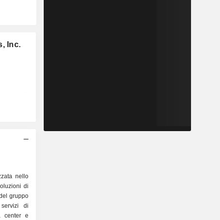
, Inc.
zzata nello
oluzioni di
à del gruppo
a center e