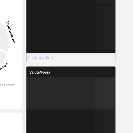
Altri top & flop
Valute/Forex