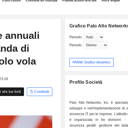
Trascrizioni
Comunicati stampa
Pubblicazioni ufficiali
Altre lingue
Grafico Palo Alto Networks
e annuali
Periodo
anda di
Periodo
tolo vola
PANW: Grafico dinamico
 23:18
Profilo Società
alle tue fonti
Condividi
Palo Alto Networks, Inc. è speciali
sviluppo e nell'implementazione di s
sicurezza IT per le imprese. L'attivit
è organizzata in tre divisioni: - servizi di
sicurezza gestiti: gestione dei dat