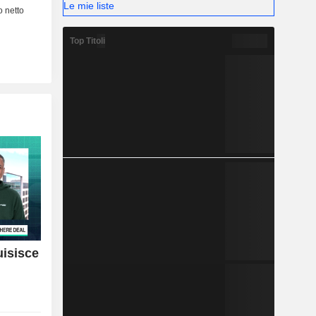
Le mie liste
Top Titoli
uisisce