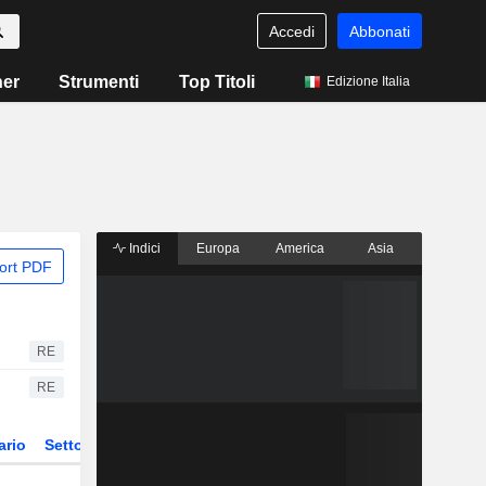
Accedi
Abbonati
ner
Strumenti
Top Titoli
Edizione Italia
Indici
Europa
America
Asia
ort PDF
RE
RE
ario
Settore
Derivati
ETF