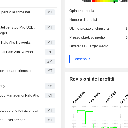
Vendi
Comp
Opinione media
uperato le stime nel
MT
Numero di analisti
syJet per 7,68 Mrd USD;
MT
Ultimo prezzo di chiusura
3
arget
Prezzo obiettivo medio
3
i Palo Alto Networks
MT
Differenza / Target Medio
otti Palo Alto Networks
RE
Consensus
ZM
per il quarto trimestre
MT
Revisioni dei profitti
 Buy
ZM
Cloud Manager di Palo Alto
CI
teggere le reti aziendali
MT
e di settore per la
MT