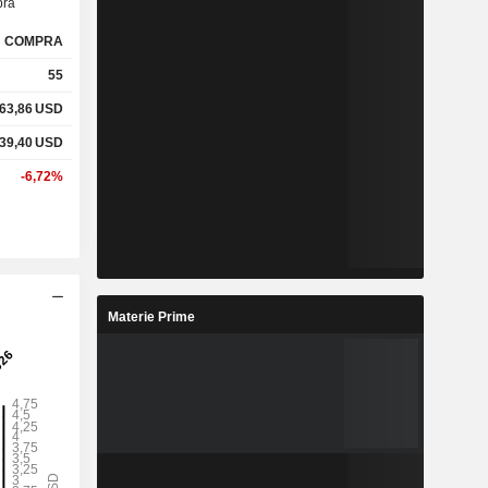
ra
COMPRA
55
63,86
USD
39,40
USD
-6,72%
Materie Prime