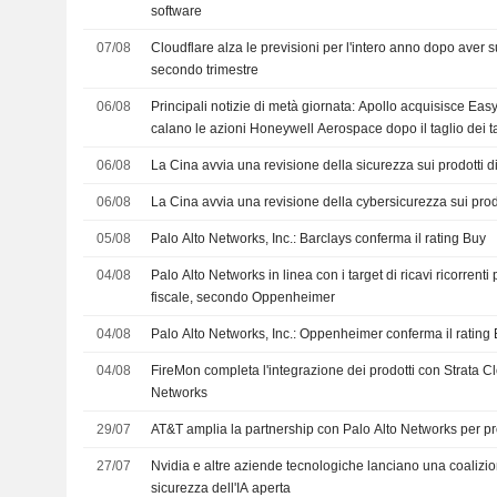
software
07/08
Cloudflare alza le previsioni per l'intero anno dopo aver s
secondo trimestre
06/08
Principali notizie di metà giornata: Apollo acquisisce Ea
calano le azioni Honeywell Aerospace dopo il taglio dei t
06/08
La Cina avvia una revisione della sicurezza sui prodotti d
06/08
La Cina avvia una revisione della cybersicurezza sui prod
05/08
Palo Alto Networks, Inc.: Barclays conferma il rating Buy
04/08
Palo Alto Networks in linea con i target di ricavi ricorrenti 
fiscale, secondo Oppenheimer
04/08
Palo Alto Networks, Inc.: Oppenheimer conferma il rating
04/08
FireMon completa l'integrazione dei prodotti con Strata 
Networks
29/07
AT&T amplia la partnership con Palo Alto Networks per pro
27/07
Nvidia e altre aziende tecnologiche lanciano una coalizion
sicurezza dell'IA aperta