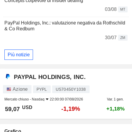
Concepts colpevole di insider dealing
03/08
MT
PayPal Holdings, Inc.: valutazione negativa da Rothschild
& Co Redburn
30/07
ZM
Più notizie
PAYPAL HOLDINGS, INC.
Azione
PYPL
US70450Y1038
Mercato chiuso -
Nasdaq
22:00:00 07/08/2026
Var. 1 gen.
USD
-1,19%
59,07
+1,18%
Grafico