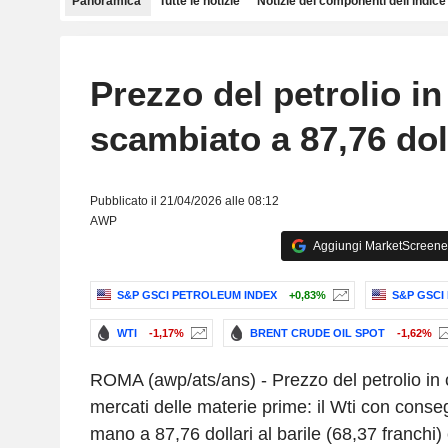
Panoramica
Tutte le notizie
Notizie dei componenti dell'indice
Prezzo del petrolio in
scambiato a 87,76 dol
Pubblicato il 21/04/2026 alle 08:12
AWP
Aggiungi MarketScreener 
S&P GSCI PETROLEUM INDEX
+0,83%
S&P GSCI
WTI
-1,17%
BRENT CRUDE OIL SPOT
-1,62%
ROMA (awp/ats/ans) - Prezzo del petrolio in 
mercati delle materie prime: il Wti con cons
mano a 87,76 dollari al barile (68,37 franchi)