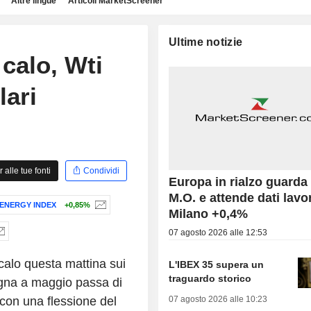
Altre lingue
Articoli MarketScreener
Ultime notizie
 calo, Wti
lari
alle tue fonti
Condividi
Europa in rialzo guarda 
M.O. e attende dati lavo
 ENERGY INDEX
+0,85%
Milano +0,4%
07 agosto 2026 alle 12:53
calo questa mattina sui
L'IBEX 35 supera un
traguardo storico
egna a maggio passa di
07 agosto 2026 alle 10:23
 con una flessione del