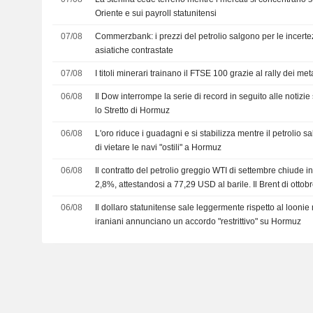
Oriente e sui payroll statunitensi
07/08
Commerzbank: i prezzi del petrolio salgono per le incer
asiatiche contrastate
07/08
I titoli minerari trainano il FTSE 100 grazie al rally dei meta
06/08
Il Dow interrompe la serie di record in seguito alle notizie 
lo Stretto di Hormuz
06/08
L'oro riduce i guadagni e si stabilizza mentre il petrolio sa
di vietare le navi "ostili" a Hormuz
06/08
Il contratto del petrolio greggio WTI di settembre chiude in
2,8%, attestandosi a 77,29 USD al barile. Il Brent di otto
del 3,8%, a 82,44 USD
06/08
Il dollaro statunitense sale leggermente rispetto al loonie 
iraniani annunciano un accordo "restrittivo" su Hormuz