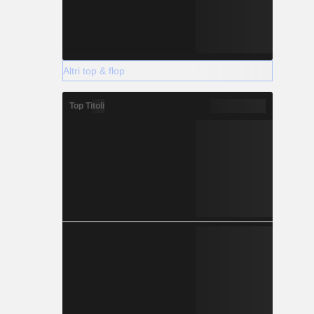
Altri top & flop
Top Titoli