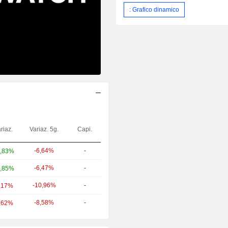
: Grafico dinamico
riaz.
Variaz. 5g.
Capi.
-6,64%
-
,83%
-6,47%
-
,85%
-10,96%
-
,17%
-8,58%
-
,62%