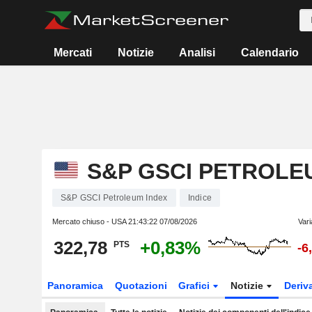
Mercati
Notizie
Analisi
Calendario
S&P GSCI PETROLE
S&P GSCI Petroleum Index
Indice
Mercato chiuso - USA
21:43:22 07/08/2026
Vari
322,78
+0,83%
PTS
-6
Panoramica
Quotazioni
Grafici
Notizie
Deriv