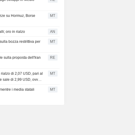
tezze su Hormuz, Borse
MT
lli; oro in rialzo
AN
sulla bozza restrittiva per
MT
le sulla proposta dell'Iran
RE
 rialzo di 2,07 USD, pari al
MT
bre sale di 2,99 USD, ovvero
mentre i media statali
MT