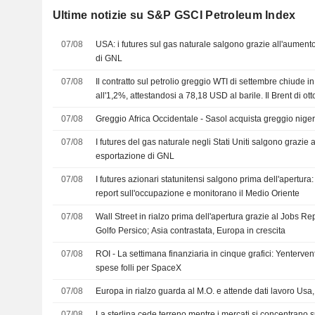
Ultime notizie su S&P GSCI Petroleum Index
07/08
USA: i futures sul gas naturale salgono grazie all'aumento
di GNL
07/08
Il contratto sul petrolio greggio WTI di settembre chiude in
all'1,2%, attestandosi a 78,18 USD al barile. Il Brent di ot
l'ultima volta in aumento di 0,89 USD, pari all'1,1%, a 83
07/08
Greggio Africa Occidentale - Sasol acquista greggio nige
07/08
I futures del gas naturale negli Stati Uniti salgono grazie a
esportazione di GNL
07/08
I futures azionari statunitensi salgono prima dell'apertura: 
report sull'occupazione e monitorano il Medio Oriente
07/08
Wall Street in rialzo prima dell'apertura grazie al Jobs Rep
Golfo Persico; Asia contrastata, Europa in crescita
07/08
ROI - La settimana finanziaria in cinque grafici: Yentervento,
spese folli per SpaceX
07/08
Europa in rialzo guarda al M.O. e attende dati lavoro Us
07/08
La sterlina cede terreno mentre i mercati si concentrano s