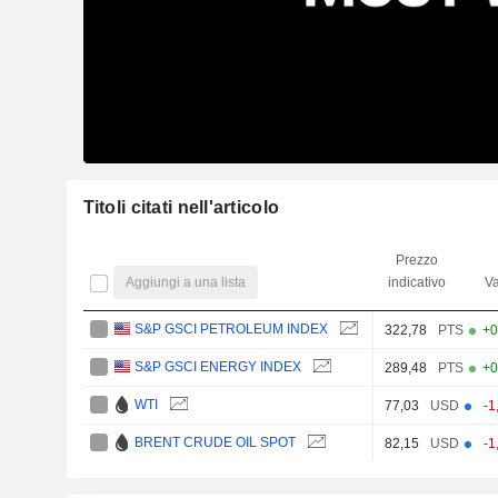
Titoli citati nell'articolo
Prezzo
Aggiungi a una lista
indicativo
Va
S&P GSCI PETROLEUM INDEX
322,78
PTS
+0
S&P GSCI ENERGY INDEX
289,48
PTS
+0
WTI
77,03
USD
-1
BRENT CRUDE OIL SPOT
82,15
USD
-1