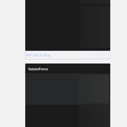
Altri top & flop
Valute/Forex