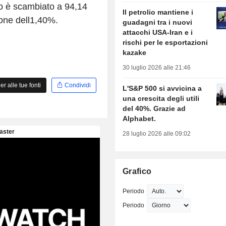
o è scambiato a 94,14
Il petrolio mantiene i
zione dell1,40%.
guadagni tra i nuovi
attacchi USA-Iran e i
rischi per le esportazioni
kazake
30 luglio 2026 alle 21:46
 alle tue fonti
Condividi
L'S&P 500 si avvicina a
una crescita degli utili
del 40%. Grazie ad
Alphabet.
28 luglio 2026 alle 09:02
Grafico
Periodo
Periodo