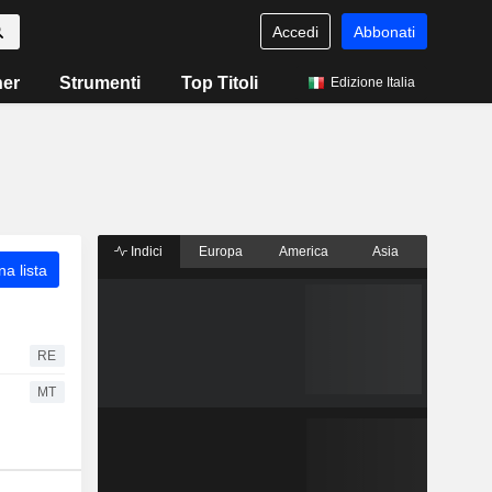
Accedi
Abbonati
ner
Strumenti
Top Titoli
Edizione Italia
Indici
Europa
America
Asia
a lista
RE
MT