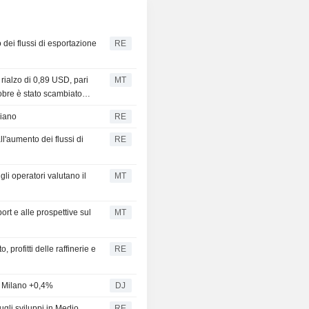
 dei flussi di esportazione
RE
 rialzo di 0,89 USD, pari
MT
tobre è stato scambiato
,38 USD.
riano
RE
ll'aumento dei flussi di
RE
gli operatori valutano il
MT
ort e alle prospettive sul
MT
 profitti delle raffinerie e
RE
a, Milano +0,4%
DJ
ugli sviluppi in Medio
RE