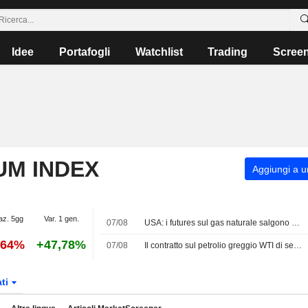
Idee
Portafogli
Watchlist
Trading
Scree
UM INDEX
Aggiungi a un
az. 5gg
Var. 1 gen.
07/08
USA: i futures sul gas naturale salgono grazie all'aumento dei flussi di esportazione di GNL
,64%
+47,78%
07/08
Il contratto sul petrolio greggio WTI di settembre chiude in rialzo di 0,89 USD, pari all'1,2%, attestandosi a 78,18 USD al barile. Il Brent di ottobre è stato scambiato l'ultima volta in aumento di 0,89 USD, pari all'1,1%, a 83,38 USD.
ati