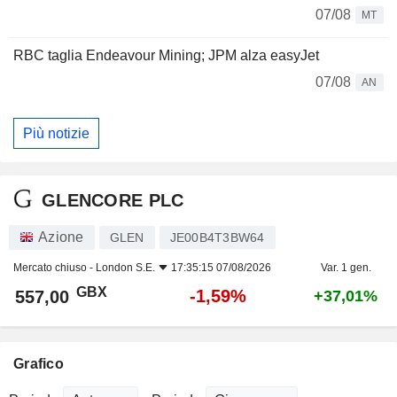
07/08
MT
RBC taglia Endeavour Mining; JPM alza easyJet
07/08
AN
Più notizie
GLENCORE PLC
Azione
GLEN
JE00B4T3BW64
Mercato chiuso -
London S.E.
17:35:15 07/08/2026
Var. 1 gen.
GBX
-1,59%
557,00
+37,01%
Grafico