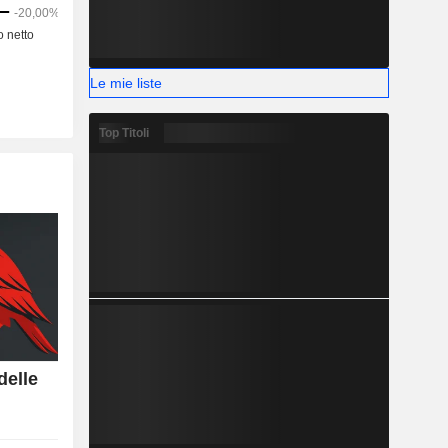
Le mie liste
Top Titoli
delle