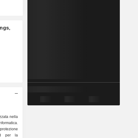
ings,
zzata nella
nformatica.
protezione
ud per la