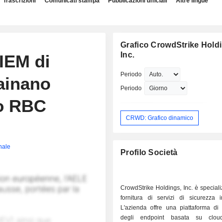
Trascrizioni
Comunicati stampa
Pubblicazioni ufficiali
Altre lingue
Grafico CrowdStrike Hold
Inc.
SIEM di
Periodo
ainano
Periodo
o RBC
CRWD: Grafico dinamico
inale
Profilo Società
CrowdStrike Holdings, Inc. è speciali
fornitura di servizi di sicurezza i
L'azienda offre una piattaforma di 
degli endpoint basata su clo