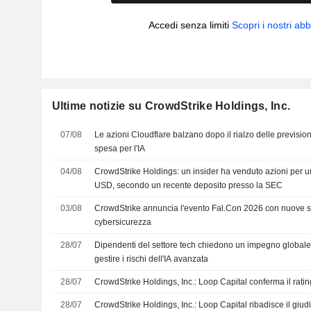
Accedi senza limiti
Scopri i nostri a
Ultime notizie su CrowdStrike Holdings, Inc.
07/08
Le azioni Cloudflare balzano dopo il rialzo delle previsio
spesa per l'IA
04/08
CrowdStrike Holdings: un insider ha venduto azioni per u
USD, secondo un recente deposito presso la SEC
03/08
CrowdStrike annuncia l'evento Fal.Con 2026 con nuove so
cybersicurezza
28/07
Dipendenti del settore tech chiedono un impegno globale
gestire i rischi dell'IA avanzata
28/07
CrowdStrike Holdings, Inc.: Loop Capital conferma il rati
28/07
CrowdStrike Holdings, Inc.: Loop Capital ribadisce il giudiz