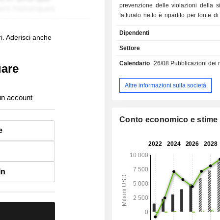
prevenzione delle violazioni della sic
fatturato netto è ripartito per fonte di
vendite di abbonamenti (94,9%) e 
Dipendenti
servizi professionali (5,1%). Il fatturato netto è
i. Aderisci anche
distribuito geograficamente come se
Settore
Uniti (66,8%), Europa/Medio Orie
Calendario
26/08
Pubblicazioni dei risulta
(16,3%), Asia/Pacifico (10,3%) e 
uare
(6,6%).
Altre informazioni sulla società
un account
Conto economico e stime
e
In