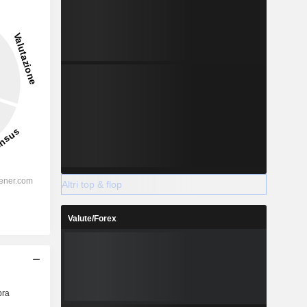
Altri top & flop
Valute/Forex
ra