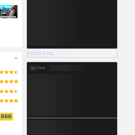
Altri top & flop
Top Titoli
BBB