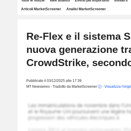
Tutte le notizie
Idee analisti
Eventi più importanti
Insiders
Articoli MarketScreener
Analisi MarketScreener
Re-Flex e il sistema 
nuova generazione tr
CrowdStrike, second
Pubblicato il 03/12/2025 alle 17:39
MT Newswires - Tradotto da MarketScreener
-
Visualizza l'orig