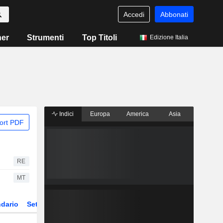
Accedi
Abbonati
ner
Strumenti
Top Titoli
Edizione Italia
Indici
Europa
America
Asia
ort PDF
RE
MT
dario
Settore
Derivati
ETF