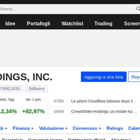
Idee
Portafogli
Watchlist
Trading
Scree
NGS, INC.
Aggiungi a una lista
Rep
2788C1053
Software
ariaz. 5gg
Var. 1 gen.
07/08
Le azioni Cloudflare balzano dopo il rialzo delle previsioni grazie alla maggiore spesa per l'IA
12,34%
+82,97%
04/08
CrowdStrike Holdings: un insider ha venduto azioni per un valore di 3.710.729 USD, secondo un recente deposito presso la SEC
tà
Finanza
Valutazione
Consensus
Ratings
Calen