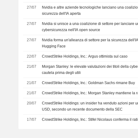
27/07
Nvidia e altre aziende tecnologiche lanciano una coalizion
sicurezza dell'IA aperta
27/07
Nvidia si unisce a una coalizione di settore per lanciare u
cybersicurezza nell'IA open source
27/07
Nvidia forma un'alleanza di settore per la sicurezza dell'I
Hugging Face
22/07
CrowdStrike Holdings, Inc.: Argus ottimista sul caso
21/07
Morgan Stanley: le elevate valutazioni dei titoli della cy
cautela prima degli utili
21/07
CrowdStrike Holdings, Inc.: Goldman Sachs rimane Buy
21/07
CrowdStrike Holdings, Inc.: Morgan Stanley mantiene l
20/07
CrowdStrike Holdings: un insider ha venduto azioni per u
USD, secondo un recente documento della SEC
17/07
CrowdStrike Holdings, Inc.: Stifel Nicolaus conferma il ra