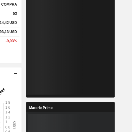
COMPRA
53
14,42
USD
93,13
USD
-9,93%
Materie Prime