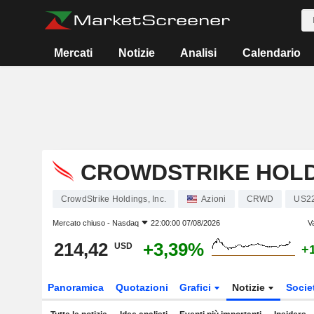
Mercati
Notizie
Analisi
Calendario
CROWDSTRIKE HOLDI
CrowdStrike Holdings, Inc.
Azioni
CRWD
US2
Mercato chiuso -
Nasdaq
22:00:00 07/08/2026
V
214,42
+3,39%
USD
+
Panoramica
Quotazioni
Grafici
Notizie
Socie