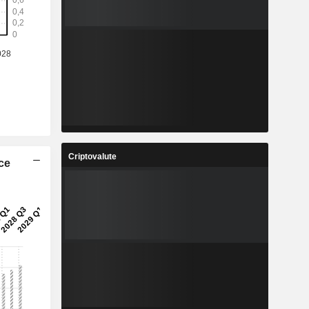
Criptovalute
ice