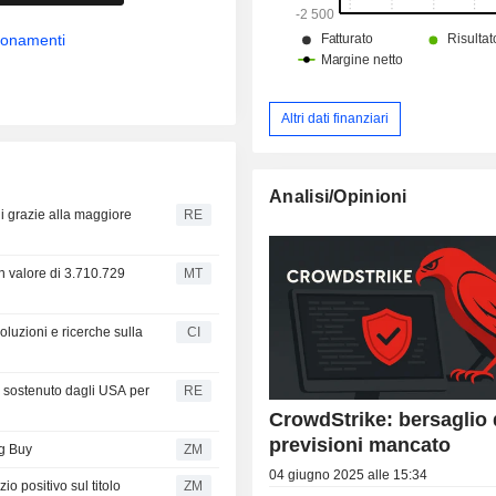
bbonamenti
Altri dati finanziari
Analisi/Opinioni
ni grazie alla maggiore
RE
n valore di 3.710.729
MT
luzioni e ricerche sulla
CI
 sostenuto dagli USA per
RE
CrowdStrike: bersaglio 
previsioni mancato
ng Buy
ZM
04 giugno 2025 alle 15:34
io positivo sul titolo
ZM