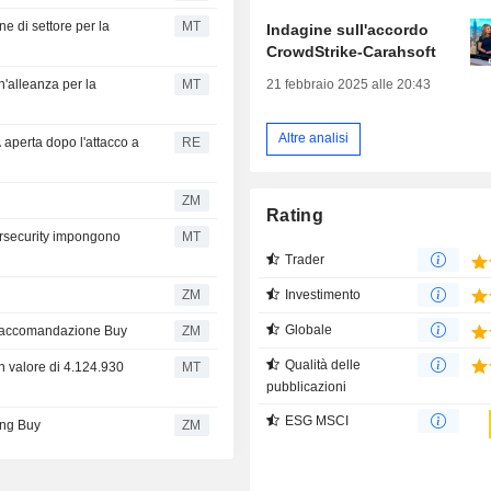
e di settore per la
MT
Indagine sull'accordo
CrowdStrike-Carahsoft
21 febbraio 2025 alle 20:43
n'alleanza per la
MT
Altre analisi
A aperta dopo l'attacco a
RE
ZM
Rating
bersecurity impongono
MT
Trader
Investimento
ZM
Globale
a raccomandazione Buy
ZM
Qualità delle
n valore di 4.124.930
MT
pubblicazioni
ESG MSCI
ting Buy
ZM