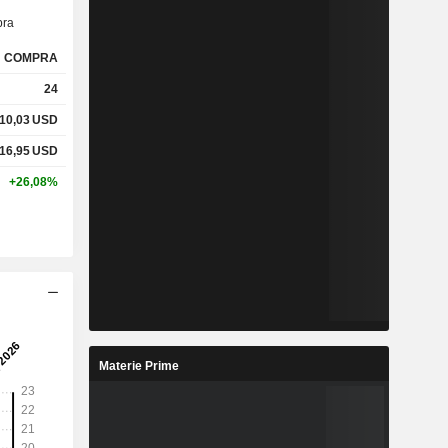
ra
COMPRA
24
10,03
USD
16,95
USD
+26,08%
Materie Prime