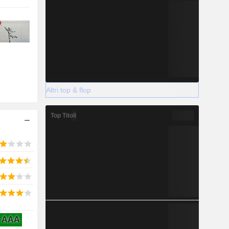
Altri top & flop
Top Titoli
AAA