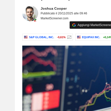
Joshua Cooper
Pubblicato il 20/11/2025 alle 09:46
MarketScreener.com
Aggiungi MarketScreener 
S&P GLOBAL, INC.
-0,61%
EQUIFAX INC.
+0,14