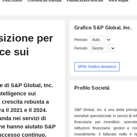
Trascrizioni
Comunicati stampa
Pubblicazioni ufficiali
Altre lingue
Grafico S&P Global, Inc.
sizione per
Periodo
nce sui
Periodo
SPGI: Grafico dinamico
e di S&P Global, Inc.
Profilo Società
ntelligence sui
 crescita robusta a
a il 2021 e il 2024.
S&P Global, Inc. è una delle princip
mondiali specializzate in servizi di i
nda nei servizi di
finanziaria per investitori, aziend
 che hanno aiutato S&P
istituzioni finanziarie, gestori e co
uccesso continuo.
investimento. Il fatturato netto è ri