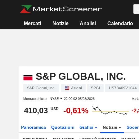
Mercati
Notizie
Analisi
Calendario
S&P GLOBAL, INC.
S&P Global, Inc.
Azioni
SPGI
US78409V1044
Mercato chiuso -
NYSE
22:00:02 05/08/2026
Vari
410,03
-0,61%
USD
-2
Panoramica
Quotazioni
Grafici
Notizie
Socie