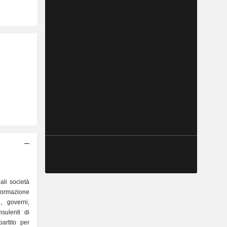
ali società
nformazione
e, governi,
nsulenti di
partito per