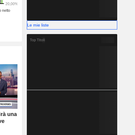
Le mie liste
Top Titoli
irà una
ve