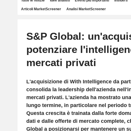
Tutte le notizie
Idee analisti
Eventi più importanti
Insiders
Articoli MarketScreener
Analisi MarketScreener
S&P Global: un'acqui
potenziare l'intellige
mercati privati
L'acquisizione di With Intelligence da part
consolida la leadership dell'azienda nell'i
mercati privati. L'azienda ha mostrato una
lungo termine, in particolare nel periodo tr
Questa crescita è trainata dalla forte doma
dati e dalle offerte di mercato complete,
Global a posizionarsi per mantenere un s