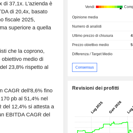
ax di 37,1x. L'azienda è
Vendi
Comp
TDA di 20,4x, basato
Opinione media
no fiscale 2025,
Numero di analisti
x ma superiore a quella
Ultimo prezzo di chiusura
4
Prezzo obiettivo medio
5
sti che la coprono,
Differenza / Target Medio
 obiettivo medio di
 del 23,8% rispetto al
Consensus
Revisioni dei profitti
un CAGR dell'8,6% fino
i 170 pb al 51,4% nel
R del 12,4% si attesta a
ano un EBITDA CAGR del