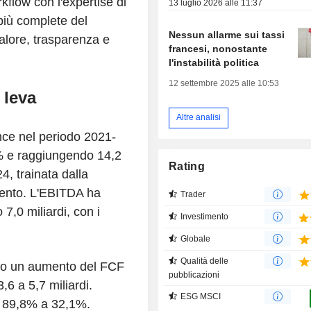
kflow con l'expertise di
13 luglio 2026 alle 11:37
più complete del
Nessun allarme sui tassi
valore, trasparenza e
francesi, nonostante
l'instabilità politica
12 settembre 2025 alle 10:53
 leva
Altre analisi
nce nel periodo 2021-
% e raggiungendo 14,2
Rating
24, trainata dalla
mento. L'EBITDA ha
Trader
,0 miliardi, con i
Investimento
Globale
Qualità delle
ato un aumento del FCF
pubblicazioni
,6 a 5,7 miliardi.
ESG MSCI
da 89,8% a 32,1%.