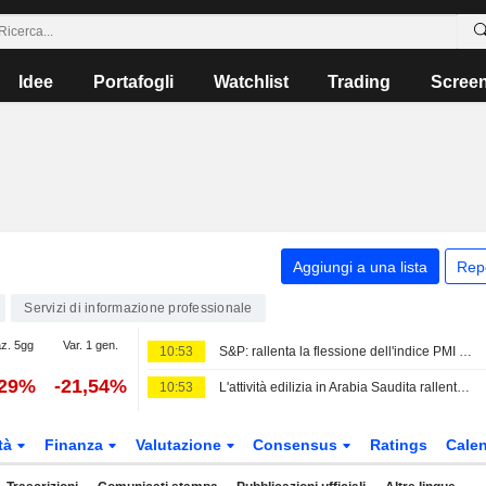
Idee
Portafogli
Watchlist
Trading
Scree
Aggiungi a una lista
Rep
Servizi di informazione professionale
az. 5gg
Var. 1 gen.
10:53
S&P: rallenta la flessione dell'indice PMI del settore edilizio nel Regno Unito a luglio
,29%
-21,54%
10:53
L'attività edilizia in Arabia Saudita rallenta a luglio a causa della minore crescita nel settore non residenziale
tà
Finanza
Valutazione
Consensus
Ratings
Calen