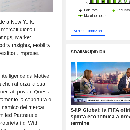
ede a New York.
 mercati globali
Altri dati finanziari
atings, Market
ity Insights, Mobility
Analisi/Opinioni
vestitori, imprese,
ntelligence da Motive
a che rafforza la sua
mercati privati. Questa
ivamente la copertura e
 dinamico dei mercati
S&P Global: la FIFA offr
imited Partners e
spinta economica a bre
roprietari di With
termine