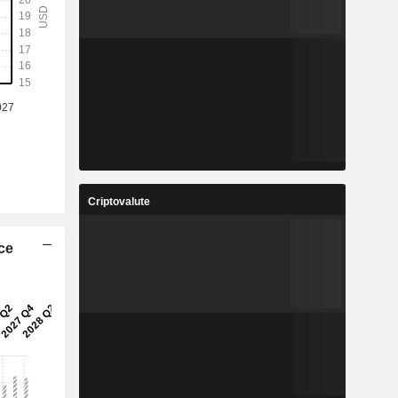
Criptovalute
ice