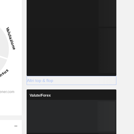
Altri top & flop
Valute/Forex