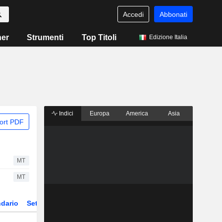
Accedi
Abbonati
ner
Strumenti
Top Titoli
Edizione Italia
Indici
Europa
America
Asia
ort PDF
MT
MT
dario
Settore
Derivati
ETF