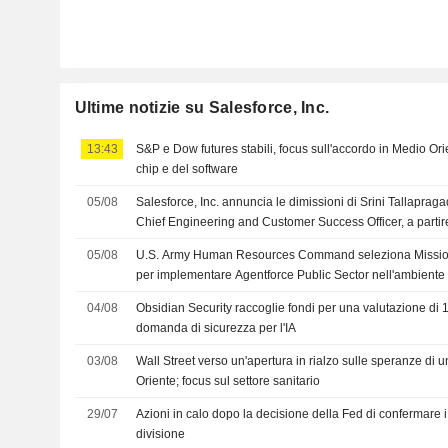
Ultime notizie su Salesforce, Inc.
13:43
S&P e Dow futures stabili, focus sull'accordo in Medio Orient
chip e del software
05/08
Salesforce, Inc. annuncia le dimissioni di Srini Tallapraga
Chief Engineering and Customer Success Officer, a partir
05/08
U.S. Army Human Resources Command seleziona Missionf
per implementare Agentforce Public Sector nell'ambiente 
Salesforce
04/08
Obsidian Security raccoglie fondi per una valutazione di 
domanda di sicurezza per l'IA
03/08
Wall Street verso un'apertura in rialzo sulle speranze di 
Oriente; focus sul settore sanitario
29/07
Azioni in calo dopo la decisione della Fed di confermare i 
divisione