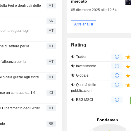
mercato
ella Fed e degli utili delle
MT
05 dicembre 2025 alle 12:54
AN
Altre analisi
 per la tregua negli
MT
Rating
e di settore per la
MT
Trader
n'alleanza per la
MT
Investimento
Globale
io cala grazie agli sforzi
MT
Qualità delle
pubblicazioni
rce un contratto da 1,6
CI
ESG MSCI
 Dipartimento degli Affari
MT
ento
RE