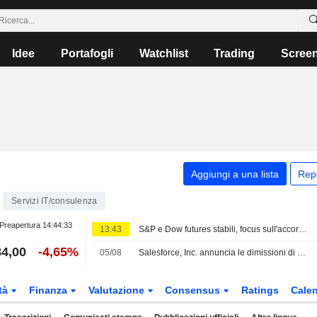
Idee
Portafogli
Watchlist
Trading
Scree
Aggiungi a una lista
Rep
Servizi IT/consulenza
Preapertura
14:44:33
13:43
S&P e Dow futures stabili, focus sull'accordo in Medio Oriente; crollano i titoli dei chip e del software
4,00
-4,65%
05/08
Salesforce, Inc. annuncia le dimissioni di Srini Tallapragada dal ruolo di President e Chief Engineering and Customer Success Officer, a partire dal 6 agosto 2026
tà
Finanza
Valutazione
Consensus
Ratings
Calen