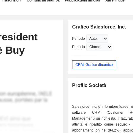
Trascrizioni
Comunicati stampa
Pubblicazioni ufficiali
Altre lingue
Grafico Salesforce, Inc.
resident
Periodo
è Buy
Periodo
CRM: Grafico dinamico
Profilo Società
Salesforce, Inc. è il fornitore leader
software CRM (Customer Rela
Management) su richiesta. Il fatturat
attività è ripartito come segue: - vendita di
abbonamenti online (94,2%): applic