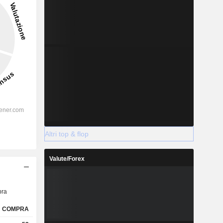
Altri top & flop
Valute/Forex
ra
COMPRA