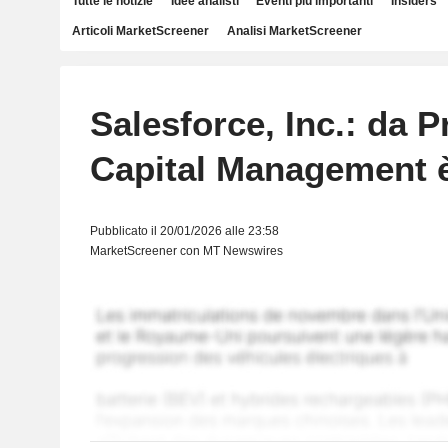
Tutte le notizie
Idee analisti
Eventi più importanti
Insiders
Articoli MarketScreener
Analisi MarketScreener
Salesforce, Inc.: da P
Capital Management 
Pubblicato il 20/01/2026 alle 23:58
MarketScreener con MT Newswires