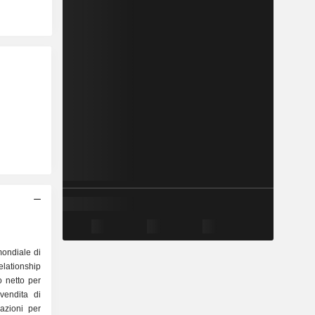
 mondiale di
tionship
o netto per
azioni per