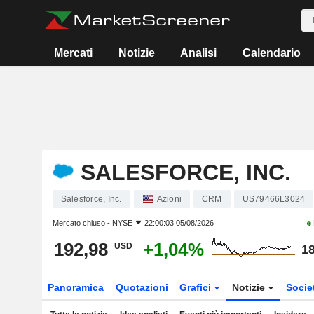
Mercati
Notizie
Analisi
Calendario
SALESFORCE, INC.
Salesforce, Inc.
Azioni
CRM
US79466L3024
Mercato chiuso -
NYSE
22:00:03 05/08/2026
192,98
+1,04%
USD
18
Panoramica
Quotazioni
Grafici
Notizie
Socie