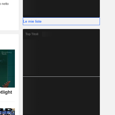
Le mie liste
Top Titoli
tlight