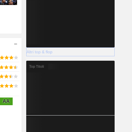
Altri top & flop
Top Titoli
AA