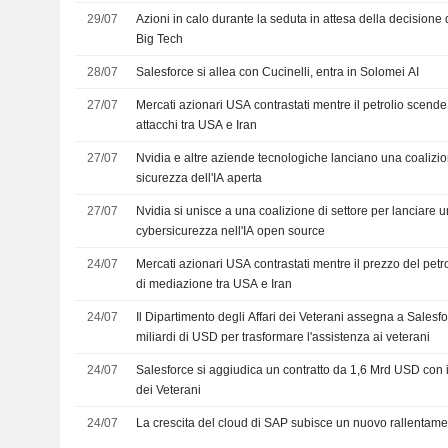
29/07
Azioni in calo durante la seduta in attesa della decisione d
Big Tech
28/07
Salesforce si allea con Cucinelli, entra in Solomei AI
27/07
Mercati azionari USA contrastati mentre il petrolio scende
attacchi tra USA e Iran
27/07
Nvidia e altre aziende tecnologiche lanciano una coalizion
sicurezza dell'IA aperta
27/07
Nvidia si unisce a una coalizione di settore per lanciare u
cybersicurezza nell'IA open source
24/07
Mercati azionari USA contrastati mentre il prezzo del petrol
di mediazione tra USA e Iran
24/07
Il Dipartimento degli Affari dei Veterani assegna a Salesfo
miliardi di USD per trasformare l'assistenza ai veterani
24/07
Salesforce si aggiudica un contratto da 1,6 Mrd USD con il
dei Veterani
24/07
La crescita del cloud di SAP subisce un nuovo rallentam