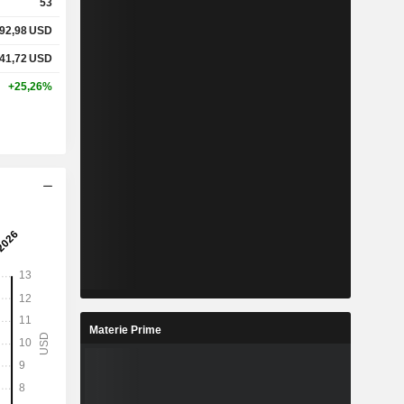
53
92,98
USD
41,72
USD
+25,26%
Materie Prime