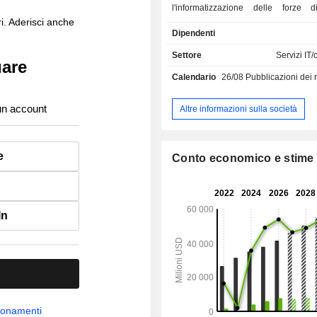
l'informatizzazione delle forze d
i. Aderisci anche
l'ottimizzazione dell'elaborazion
Dipendenti
commerciali, la gestione dei call 
gestione delle relazioni con i partne
Settore
Servizi IT
uare
servizi professionali (5,8%): s
Calendario
26/08
Pubblicazioni dei risulta
consulenza, implementazione e forma
fatturato netto è distribuito geogr
come segue: Americhe (66,3%), Euro
un account
Altre informazioni sulla società
e Asia/Pacifico (10,2%).
e
Conto economico e stime
In
bbonamenti