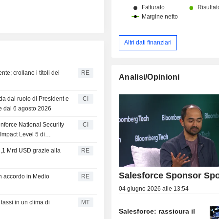
Altri dati finanziari
e; crollano i titoli dei
RE
Analisi/Opinioni
da dal ruolo di President e
CI
e dal 6 agosto 2026
orce National Security
CI
Impact Level 5 di
1,1 Mrd USD grazie alla
RE
Salesforce Sponsor Spo
un accordo in Medio
RE
04 giugno 2026 alle 13:54
tassi in un clima di
MT
Salesforce: rassicura il