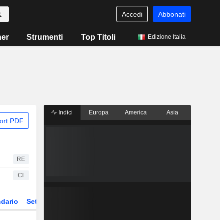
Accedi
Abbonati
ner
Strumenti
Top Titoli
Edizione Italia
Indici
Europa
America
Asia
ort PDF
RE
CI
dario
Settore
Derivati
ETF