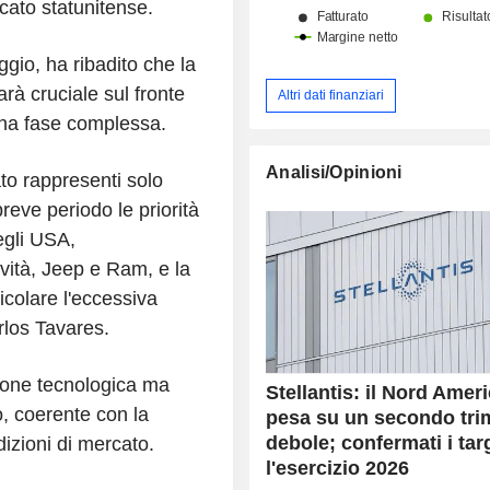
cato statunitense.
gio, ha ribadito che la
rà cruciale sul fronte
Altri dati finanziari
una fase complessa.
Analisi/Opinioni
to rappresenti solo
reve periodo le priorità
egli USA,
vità, Jeep e Ram, e la
icolare l'eccessiva
rlos Tavares.
zione tecnologica ma
Stellantis: il Nord Amer
, coerente con la
pesa su un secondo tri
debole; confermati i tar
izioni di mercato.
l'esercizio 2026