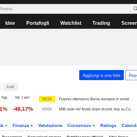
Idee
Portafogli
Watchlist
Trading
Scree
Aggiungi a una lista
Rep
Auto
. 5gg
Var. 1 gen.
08:24
Futures attendono Borse europee in verde
11%
-48,17%
05/08
MIB cede nel finale dopo record; buy su Cucinelli
tà
Finanza
Valutazione
Consensus
Ratings
Calend