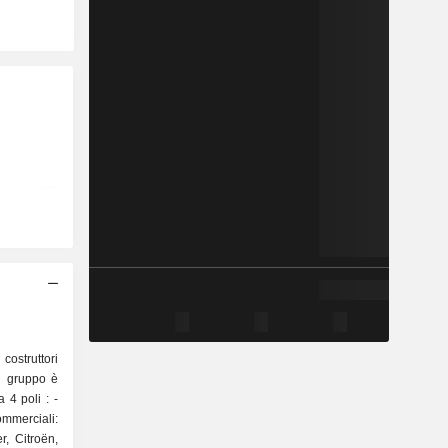
 costruttori
el gruppo è
4 poli : -
mmerciali:
, Citroën,