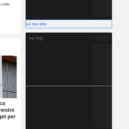
Le mie liste
Top Titoli
ica
mestre
get per