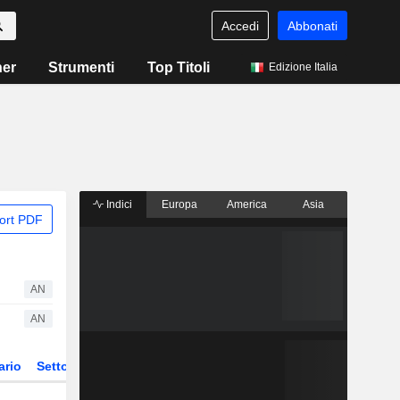
Accedi
Abbonati
ner
Strumenti
Top Titoli
Edizione Italia
Indici
Europa
America
Asia
ort PDF
AN
AN
ario
Settore
Derivati
ETF