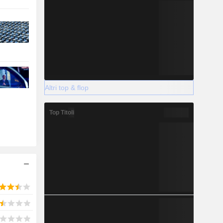
Altri top & flop
Top Titoli