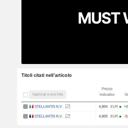
Titoli citati nell'articolo
Prezzo
Aggiungi a una lista
indicativo
Va
STELLANTIS N.V.
4,904
EUR
+0
STELLANTIS N.V.
4,905
EUR
-0