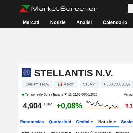
Mercati
Notizie
Analisi
Calendario
STELLANTIS N.V.
Stellantis N.V.
Azioni
STLAM
NL00150001Q9
Tempo reale
Borsa Italiana
11:32:03 06/08/2026
Variaz
4,904
+0,08%
EUR
-3,
Panoramica
Quotazioni
Grafici
Notizie
Socie