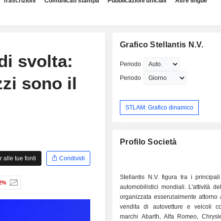
Trascrizioni
Comunicati stampa
Pubblicazioni ufficiali
Altre lingue
Grafico Stellantis N.V.
di svolta:
Periodo
zi sono il
Periodo
STLAM: Grafico dinamico
Profilo Società
alle tue fonti
Condividi
Stellantis N.V. figura tra i principali
02%
automobilistici mondiali. L'attività d
organizzata essenzialmente attorno a 
vendita di autovetture e veicoli co
marchi Abarth, Alfa Romeo, Chrysler