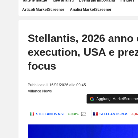
Tutte le notizie
Idee analisti
Eventi più importanti
Insiders
Articoli MarketScreener
Analisi MarketScreener
Stellantis, 2026 anno 
execution, USA e prez
focus
Pubblicato il 16/01/2026 alle 09:45
Alliance News
Aggiungi MarketScreener 
STELLANTIS N.V.
+0,08%
STELLANTIS N.V.
-0,