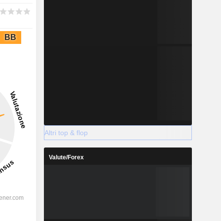
BB
Altri top & flop
Valute/Forex