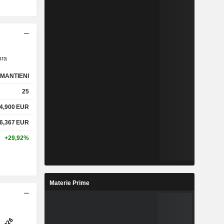
ra
MANTIENI
25
4,900
EUR
6,367
EUR
+29,92%
Materie Prime