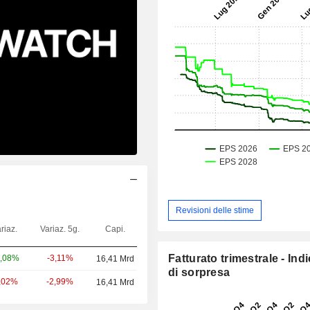
Revisioni delle stime
riaz.
Variaz. 5g.
Capi.
Fatturato trimestrale - Ind
-3,11%
,08%
16,41 Mrd
di sorpresa
-2,99%
,02%
16,41 Mrd