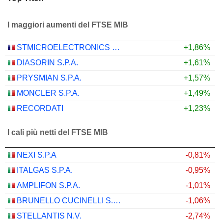
I maggiori aumenti del FTSE MIB
STMICROELECTRONICS N.V.
+1,86%
DIASORIN S.P.A.
+1,61%
PRYSMIAN S.P.A.
+1,57%
MONCLER S.P.A.
+1,49%
RECORDATI
+1,23%
I cali più netti del FTSE MIB
NEXI S.P.A
-0,81%
ITALGAS S.P.A.
-0,95%
AMPLIFON S.P.A.
-1,01%
BRUNELLO CUCINELLI S.P.A.
-1,06%
STELLANTIS N.V.
-2,74%