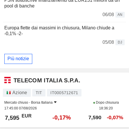
PSN sottoscrive finanziamento da EUR231 milioni da un
pool di banche
06/08
AN
Europa flette dai massimi in chiusura, Milano chiude a
-0,1% -2-
05/08
DJ
Più notizie
TELECOM ITALIA S.P.A.
Azione
TIT
IT0005712671
Mercato chiuso -
Borsa Italiana
Dopo chiusura
17:45:00 07/08/2026
18:36:20
EUR
-0,17%
7,595
7,590
-0,07%