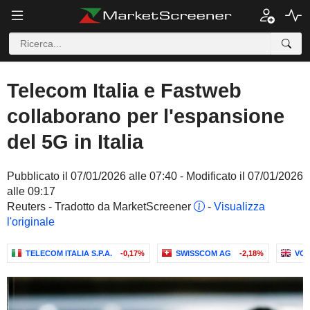
Telecom Italia e Fastweb
collaborano per l'espansione
del 5G in Italia
Pubblicato il 07/01/2026 alle 07:40 - Modificato il 07/01/2026
alle 09:17
Reuters - Tradotto da MarketScreener
-
Visualizza
l'originale
TELECOM ITALIA S.P.A.
-0,17%
SWISSCOM AG
-2,18%
VOD