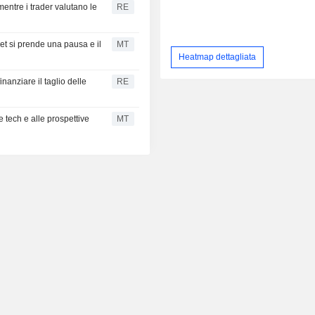
mentre i trader valutano le
RE
et si prende una pausa e il
MT
Heatmap dettagliata
nanziare il taglio delle
RE
re tech e alle prospettive
MT