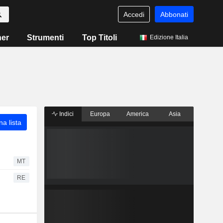
Accedi
Abbonati
ner
Strumenti
Top Titoli
Edizione Italia
Indici
Europa
America
Asia
a lista
MT
RE