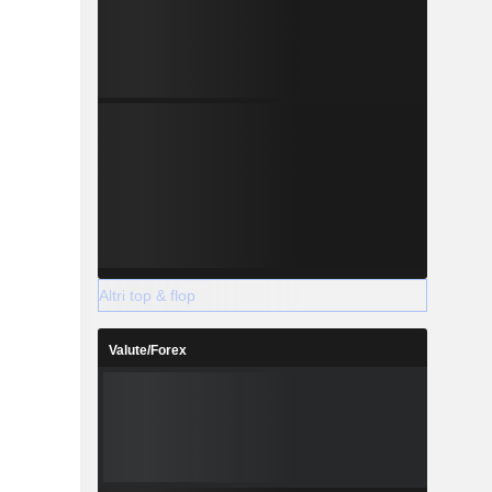
Altri top & flop
Valute/Forex