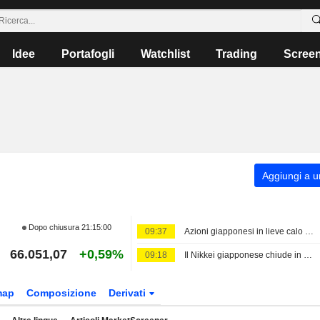
Idee
Portafogli
Watchlist
Trading
Scree
Aggiungi a un
Dopo chiusura
21:15:00
09:37
Azioni giapponesi in lieve calo in attesa dei dati sull'occupazione negli Stati Uniti, petrolio in rialzo
66.051,07
+0,59%
09:18
Il Nikkei giapponese chiude in calo a causa della flessione dei titoli legati all'intelligenza artificiale
map
Composizione
Derivati