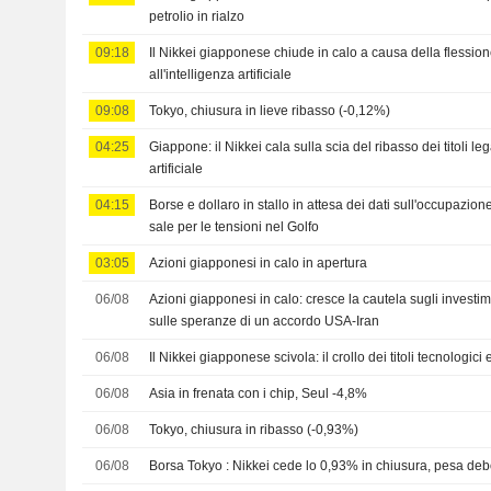
petrolio in rialzo
09:18
Il Nikkei giapponese chiude in calo a causa della flessione 
all'intelligenza artificiale
09:08
Tokyo, chiusura in lieve ribasso (-0,12%)
04:25
Giappone: il Nikkei cala sulla scia del ribasso dei titoli lega
artificiale
04:15
Borse e dollaro in stallo in attesa dei dati sull'occupazione n
sale per le tensioni nel Golfo
03:05
Azioni giapponesi in calo in apertura
06/08
Azioni giapponesi in calo: cresce la cautela sugli investimen
sulle speranze di un accordo USA-Iran
06/08
Il Nikkei giapponese scivola: il crollo dei titoli tecnologici
06/08
Asia in frenata con i chip, Seul -4,8%
06/08
Tokyo, chiusura in ribasso (-0,93%)
06/08
Borsa Tokyo : Nikkei cede lo 0,93% in chiusura, pesa de