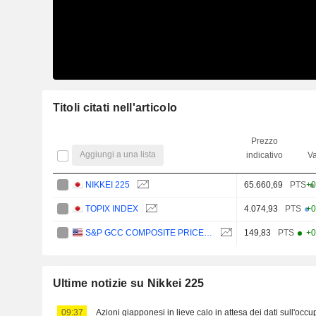
Titoli citati nell'articolo
Prezzo
Aggiungi a una lista
indicativo
Va
NIKKEI 225
65.660,69
PTS
+0
TOPIX INDEX
4.074,93
PTS
+0
S&P GCC COMPOSITE PRICE (USD)
149,83
PTS
+0
Ultime notizie su Nikkei 225
09:37
Azioni giapponesi in lieve calo in attesa dei dati sull'occu