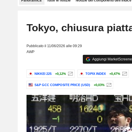
Panoramica
Tutte le notizie
Notizie dei componenti dell'indice
Tokyo, chiusura piatt
Pubblicato il 11/06/2026 alle 09:29
AWP
Aggiungi MarketScreener 
NIKKEI 225
+0,12%
TOPIX INDEX
+0,47%
S&P GCC COMPOSITE PRICE (USD)
+0,03%