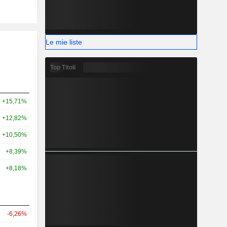
Le mie liste
Top Titoli
+15,71%
+12,82%
+10,50%
+8,39%
+8,18%
-6,26%