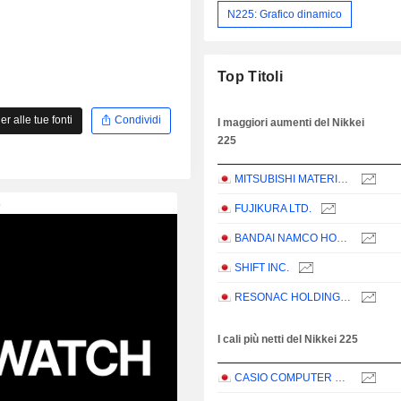
N225: Grafico dinamico
Top Titoli
 alle tue fonti
Condividi
I maggiori aumenti del Nikkei
225
MITSUBISHI MATERIALS CORPORATION
FUJIKURA LTD.
BANDAI NAMCO HOLDINGS INC.
SHIFT INC.
RESONAC HOLDINGS CORPORATION
I cali più netti del Nikkei 225
CASIO COMPUTER CO.,LTD.