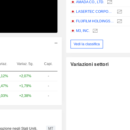
AMADA CO., LTD.
LASERTEC CORPORATION
FUJIFILM HOLDINGS CORPORATION
M3, INC.
Vedi la classifica
riaz.
Variaz. 5g.
Capi.
Variazioni settori
+2,07%
-
,12%
+1,79%
-
,47%
+2,38%
-
,03%
pazione negli Stati Uniti,
MT