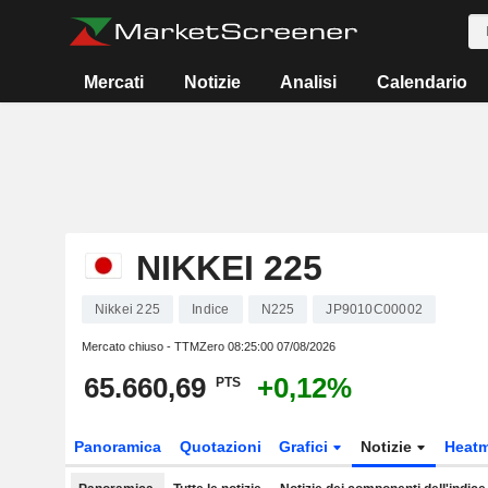
Mercati
Notizie
Analisi
Calendario
NIKKEI 225
Nikkei 225
Indice
N225
JP9010C00002
Mercato chiuso - TTMZero
08:25:00 07/08/2026
65.660,69
+0,12%
PTS
Panoramica
Quotazioni
Grafici
Notizie
Heat