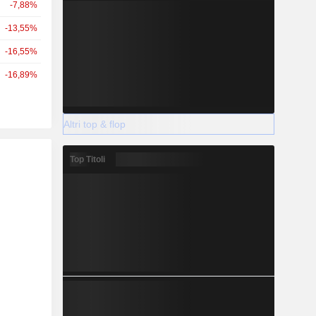
-7,88%
-13,55%
-16,55%
-16,89%
Altri top & flop
Top Titoli