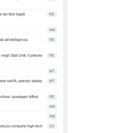
dei titoli legati
RE
AW
ti all'intelligenza
RE
egli Stati Uniti; il petrolio
RE
MT
ti nell'IA; petrolio stabile
MT
 eclissa i guadagni diffusi
RE
AW
AW
bolezza comparto high-tech
DJ