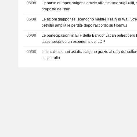
06/08
Le borse europee salgono grazie all'ottimismo sugli utili, 
proposte dell'Iran
06/08
Le azioni giapponesi scendono mentre il rally di Wall Stre
petrolio amplia le perdite dopo l'accordo su Hormuz
06/08
Le partecipazioni in ETF della Bank of Japan potrebbero fi
tasse, secondo un esponente del LDP
05/08
I mercati azionari asiatici salgono grazie al rally del setto
sul petrolio