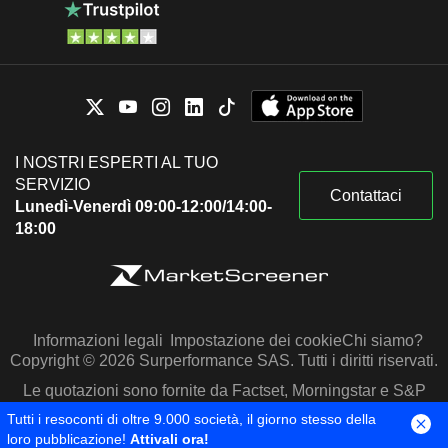
I NOSTRI ESPERTI AL TUO
SERVIZIO
Contattaci
Lunedì-Venerdì 09:00-12:00/14:00-
18:00
Informazioni legali
Impostazione dei cookie
Chi siamo?
Copyright © 2026 Surperformance SAS. Tutti i diritti riservati.
Le quotazioni sono fornite da Factset, Morningstar e S&P
Capital IQ
Tutti i resoconti di oltre 9.000 società, il giorno stesso della
loro pubblicazione!
Attivali ora!