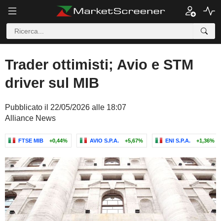
Trader ottimisti; Avio e STM
driver sul MIB
Pubblicato il 22/05/2026 alle 18:07
Alliance News
FTSE MIB
+0,44%
AVIO S.P.A.
+5,67%
ENI S.P.A.
+1,36%