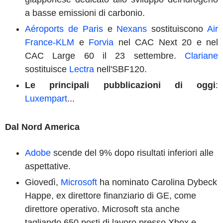
a basse emissioni di carbonio.
Aéroports de Paris
e
Nexans
sostituiscono
Air
France-KLM
e
Forvia
nel CAC Next 20 e nel
CAC Large 60 il 23 settembre.
Clariane
sostituisce
Lectra
nell'SBF120.
Le principali pubblicazioni di oggi
:
Luxempart
...
Dal Nord America
Adobe
scende del 9% dopo risultati inferiori alle
aspettative.
Giovedì,
Microsoft
ha nominato Carolina Dybeck
Happe, ex direttore finanziario di GE, come
direttore operativo. Microsoft sta anche
tagliando 650 posti di lavoro presso Xbox e