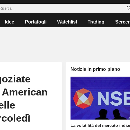
Idee
Portafogli
Watchlist
Trading
Scree
Notizie in primo piano
goziate
e American
elle
rcoledì
La volatilità del mercato india