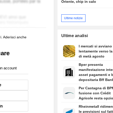
Oriente, chip in calo
Ultime notizie
Ultime analisi
i. Aderisci anche
I mercati si avviano
lentamente verso l
uare
di metà agosto
Bper presenta
un account
manifestazione inte
asset pagamenti e 
depositaria Bff Ban
e
Per Castagna di BP
fusione con Crédit
Agricole resta opzi
In
Rheinmetall ridime
le previsioni sul fat