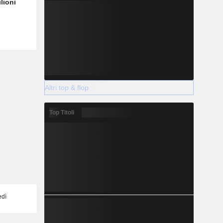
lioni
Altri top & flop
Top Titoli
edì