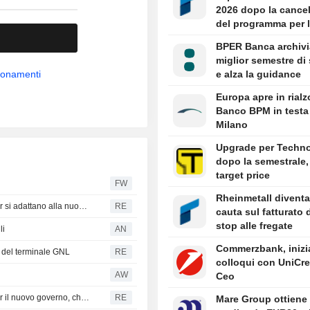
2026 dopo la cancel
del programma per 
fregate
BPER Banca archivia
miglior semestre di
bbonamenti
e alza la guidance
Europa apre in rialz
Banco BPM in testa
Milano
Upgrade per Techn
dopo la semestrale, 
target price
FW
Rheinmetall diventa
La volatilità del mercato indiano si attenua mentre i trader si adattano alla nuova asta di chiusura
RE
cauta sul fatturato 
stop alle fregate
li
AN
Commerzbank, inizia
o del terminale GNL
RE
colloqui con UniCred
AW
Ceo
Colombia: ottimismo nei settori petrolifero e minerario per il nuovo governo, chiesti cambiamenti rapidi
RE
Mare Group ottiene 