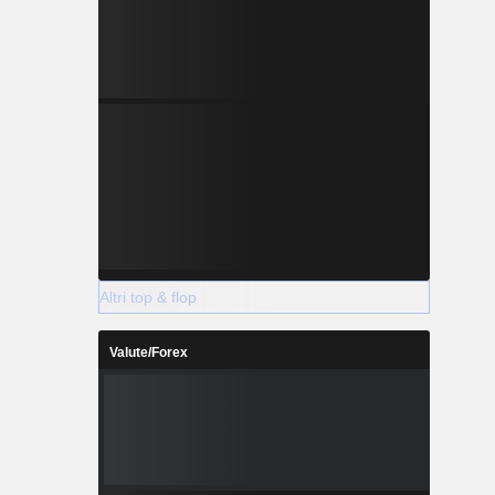
Altri top & flop
Valute/Forex