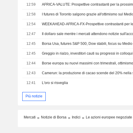
12:59
AFRICA-VALUTE: Prospettive contrastanti per la prossi
12:58
12:54
12:47
12:45
Borsa Usa, futures S&P 500, Dow stabili, focus su Medio 
12:45
Greggio in rialzo, investitori cauti su progressi in colloq
12:44
Borse europa su nuovi massimi con trimestrali, ottimism
12:43
12:41
L'oro si risveglia
Più notizie
Mercati
Notizie di Borsa
Indici
Le azioni europee negoziate n