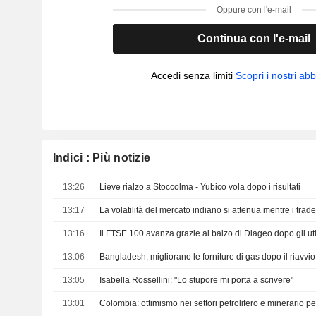
Oppure con l'e-mail
Continua con l'e-mail
Accedi senza limiti
Scopri i nostri a
Indici : Più notizie
13:26
Lieve rialzo a Stoccolma - Yubico vola dopo i risultati
13:17
13:16
Il FTSE 100 avanza grazie al balzo di Diageo dopo gli uti
13:06
Bangladesh: migliorano le forniture di gas dopo il riavvi
13:05
Isabella Rossellini: "Lo stupore mi porta a scrivere"
13:01