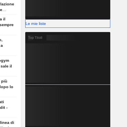
lazione
le
 il
Le mie liste
 sempre
Top Titoli
o,
 a
ogym
sale il
 più
dopo lo
ti
it -
linea di