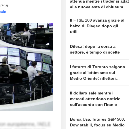
attenua mentre i trader si ada
 17:19
alla nuova asta di chiusura
inale
Il FTSE 100 avanza grazie al
balzo di Diageo dopo gli
utili
Difesa: dopo la corsa al
settore, è tempo di scelte
I futures di Toronto salgono
grazie all'ottimismo sul
Medio Oriente; riflettori
puntati sugli utili
Il dollaro sale mentre i
mercati attendono notizie
sull'accordo con l'Iran e
guardano ai dati
sull'occupazione
Borsa Usa, futures S&P 500,
Dow stabili, focus su Medio