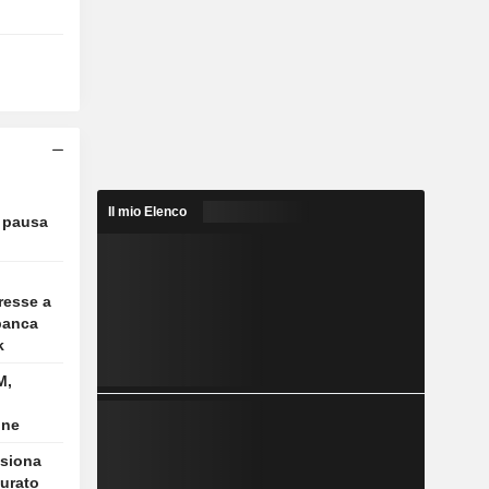
Il mio Elenco
a pausa
resse a
banca
k
M,
one
nsiona
turato