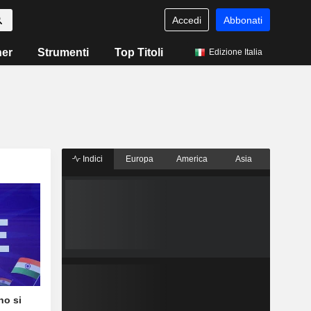
Accedi
Abbonati
ner
Strumenti
Top Titoli
Edizione Italia
Indici
Europa
America
Asia
no si