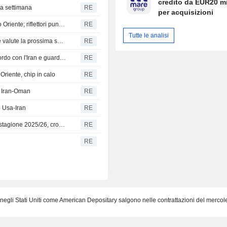
credito da EUR20 mi
ma settimana
RE
per acquisizioni
I futures di Toronto salgono grazie all'ottimismo sul Medio Oriente; riflettori puntati sugli utili
RE
Tutte le analisi
WEEKAHEAD-AFRICA-FX-Prospettive contrastanti per le valute la prossima settimana
RE
Il dollaro sale mentre i mercati attendono notizie sull'accordo con l'Iran e guardano ai dati sull'occupazione
RE
Oriente, chip in calo
RE
ui Iran-Oman
RE
o Usa-Iran
RE
Camerun: la produzione di cacao scende del 20% nella stagione 2025/26, crollo netto delle esportazioni
RE
RE
egli Stati Uniti come American Depositary salgono nelle contrattazioni del mercol