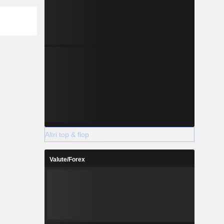
Altri top & flop
Valute/Forex