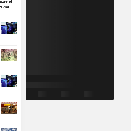
azie al
i dei