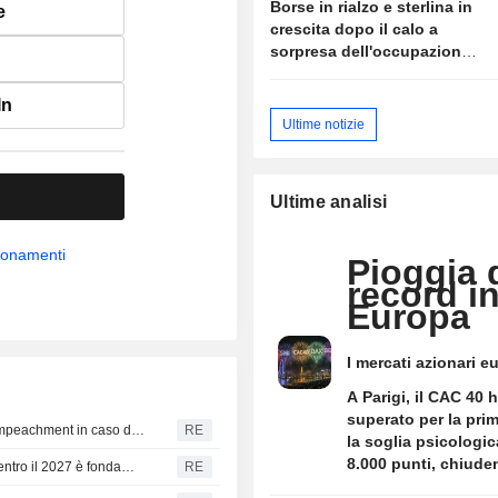
Borse in rialzo e sterlina in
e
crescita dopo il calo a
sorpresa dell'occupazione
negli USA
In
Ultime notizie
Ultime analisi
bbonamenti
Pioggia 
record i
Europa
I mercati azionari e
hanno vissuto una 
A Parigi, il CAC 40 
storica, trainati da 
superato per la prim
serie di risultati azi
I Democratici pianificano indagini su Trump invece dell'impeachment in caso di vittoria alla Camera, riferiscono alcune fonti
RE
la soglia psicologic
solidi e da un rinno
8.000 punti, chiude
La capacità della Romania di ridurre il deficit di bilancio entro il 2027 è fondamentale per il rating, afferma Moody's
RE
ottimismo sulle pro
8.016,22 punti con 
economiche della r