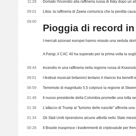
11:28
Domato l'incendio alla raffineria russa di Ilsky dopo un at
09:01
09:00
Pioggia di record i
I mercati azionari europei hanno vissuto una seduta storic
08:44
08:01
I festival musicali britannici tentano il rilancio tra benefi
06:59
01:48
01:36
01:34
00:28
Il Brasile inasprisce i trasferimenti di criptovalute per fren