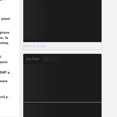
e piani
lpisce
e, la
prima
Altri top & flop
i
Top Titoli
pero
 BHP a
aware
ccuLynx