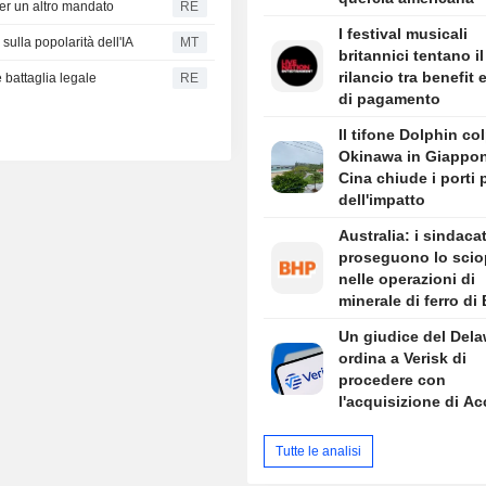
per un altro mandato
RE
fuorviante
I festival musicali
sulla popolarità dell'IA
MT
britannici tentano il
rilancio tra benefit 
e battaglia legale
RE
di pagamento
Il tifone Dolphin co
Okinawa in Giappon
Cina chiude i porti 
dell'impatto
Australia: i sindacat
proseguono lo scio
nelle operazioni di
minerale di ferro di
Port Hedland
Un giudice del Del
ordina a Verisk di
procedere con
l'acquisizione di A
da 2,35 Mrd USD
Tutte le analisi