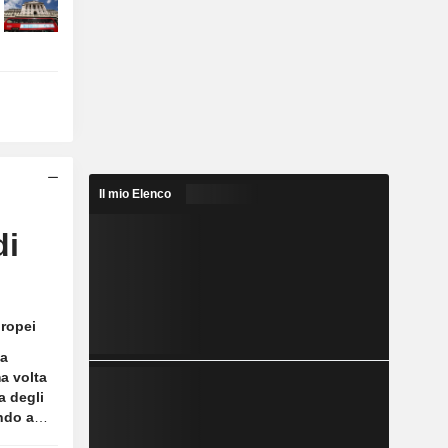
Il mio Elenco
di
n
uropei
seduta
ha
una
a volta
endali
a degli
vato
ndo a
spettive
un
egione.