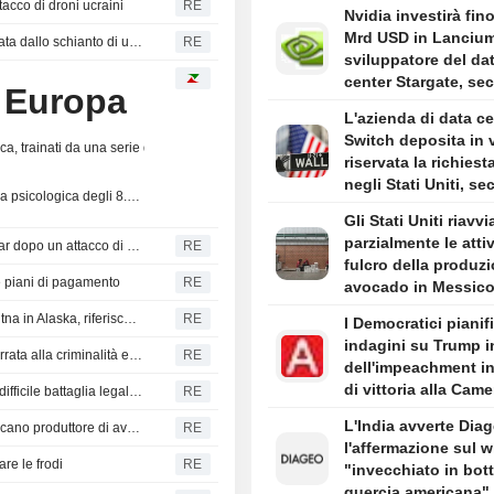
tacco di droni ucraini
RE
rialzo dello 0,77%. 
Nvidia investirà fino
Diversi indici di rif
DA
Mrd USD in Lancium
hanno raggiunto nu
Libia: la raffineria di Zawia comunica che la perdita causata dallo schianto di un drone è sotto controllo
RE
sviluppatore del da
massimi, conferman
center Stargate, se
vigore del rally in c
n Europa
quanto riportato da
dall'inizio dell'anno.
L'azienda di data ce
Information
Switch deposita in 
a, trainati da una serie di risultati aziendali solidi e da un rinnovato ottimismo sul
riservata la richiest
negli Stati Uniti, s
A Parigi, il CAC 40 ha superato per la prima volta la soglia psicologica degli 8.000 punti, chiudendo a 8.016,22 punti con un rialzo dello 0,77%. Anche il DA
Bloomberg News
Gli Stati Uniti riavv
parzialmente le attiv
Incendio in una raffineria nella regione russa di Krasnodar dopo un attacco di droni ucraini
RE
fulcro della produzi
t e piani di pagamento
RE
avocado in Messic
Terremoto di magnitudo 5,5 colpisce la regione di Skwentna in Alaska, riferisce l'USGS
RE
I Democratici pianif
indagini su Trump 
Il nuovo presidente della Colombia promette una lotta serrata alla criminalità e austerità fiscale nel discorso di insediamento
RE
dell'impeachment i
di vittoria alla Came
L'attacco di Trump al "turismo delle nascite" affronta una difficile battaglia legale dopo la sentenza della Corte Suprema
RE
riferiscono alcune f
L'India avverte Dia
Gli Stati Uniti riprendono alcune attività nello Stato messicano produttore di avocado
RE
l'affermazione sul 
are le frodi
RE
"invecchiato in bott
quercia americana"