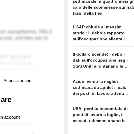
settimanale in quattro mesi gr
calo delle scommesse sui rialz
tassi della Fed
L'S&P chiude ai massimi
storici: il debole rapporto
sull'occupazione allenta i
timori di un rialzo dei tassi
Il dollaro scende: i deboli
dati sull'occupazione negli
Stati Uniti allontanano le
aspettative di un rialzo della
Fed
i. Aderisci anche
Azioni verso la miglior
settimana da aprile: il calo
dei posti di lavoro attenua i
uare
timori sui tassi
USA: perdita inaspettata di
posti di lavoro a luglio, i
un account
mercati ridimensionano le
attese su un rialzo dei tassi