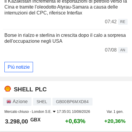
Il Kazakistan incrementa le esportazioni di petrolio verso la
Cina e tramite l'oleodotto Atyrau-Samara a causa delle
interruzioni del CPC, riferisce Interfax
07:42
RE
Borse in rialzo e sterlina in crescita dopo il calo a sorpresa
dell'occupazione negli USA
07/08
AN
Più notizie
SHELL PLC
Azione
SHEL
GB00BP6MXD84
Mercato chiuso -
London S.E.
17:35:01 10/08/2026
Var. 1 gen.
GBX
+0,63%
3.298,00
+20,36%