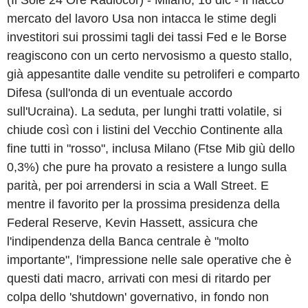
(Il Sole 24 Ore Radiocor) - Milano, 16 dic - Il fiacco
mercato del lavoro Usa non intacca le stime degli
investitori sui prossimi tagli dei tassi Fed e le Borse
reagiscono con un certo nervosismo a questo stallo,
già appesantite dalle vendite su petroliferi e comparto
Difesa (sull'onda di un eventuale accordo
sull'Ucraina). La seduta, per lunghi tratti volatile, si
chiude così con i listini del Vecchio Continente alla
fine tutti in "rosso", inclusa Milano (Ftse Mib giù dello
0,3%) che pure ha provato a resistere a lungo sulla
parità, per poi arrendersi in scia a Wall Street. E
mentre il favorito per la prossima presidenza della
Federal Reserve, Kevin Hassett, assicura che
l'indipendenza della Banca centrale è "molto
importante", l'impressione nelle sale operative che è
questi dati macro, arrivati con mesi di ritardo per
colpa dello 'shutdown' governativo, in fondo non