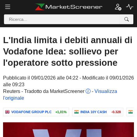
L'India limita i debiti annuali di
Vodafone Idea: sollievo per
l'operatore sotto pressione
Pubblicato il 09/01/2026 alle 04:22 - Modificato il 09/01/2026
alle 09:23
Reuters - Tradotto da MarketScreener
-
Visualizza
l'originale
VODAFONE GROUP PLC
+1,01%
INDIA 10Y CASH
-0.328
V